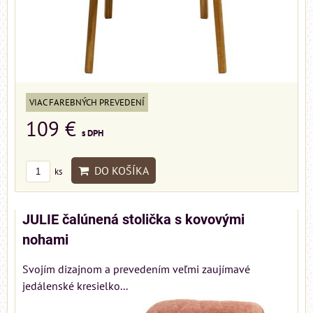
VIAC FAREBNÝCH PREVEDENÍ
109 €
s DPH
DO KOŠÍKA
ks
JULIE čalúnená stolička s kovovými
nohami
Svojím dizajnom a prevedením veľmi zaujímavé
jedálenské kresielko...