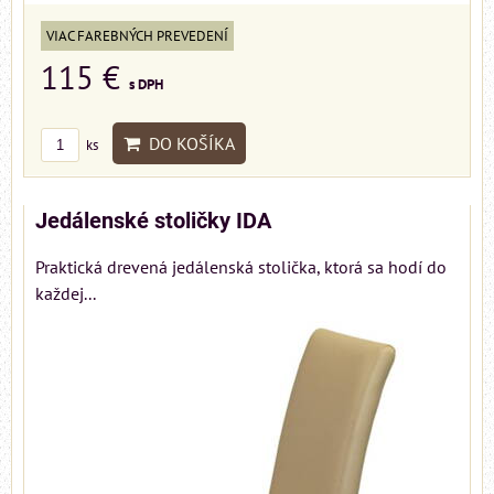
VIAC FAREBNÝCH PREVEDENÍ
115 €
s DPH
DO KOŠÍKA
ks
Jedálenské stoličky IDA
Praktická drevená jedálenská stolička, ktorá sa hodí do
každej...