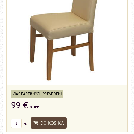
VIAC FAREBNÝCH PREVEDENÍ
99 €
s DPH
DO KOŠÍKA
ks