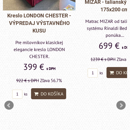
MIZAR - talianský matrac
175x200 cm
Pohovka LONDON C
Matrac MIZAR od talianskeho
- VÝPREDAJ VÝST
systému Rinaldi Bed System
KUSU
ponúka...
Pre milovníkov klas
699 €
s DPH
elegancie kreslo a p
LONDON CHESTE
1239 €
s DPH
Zľava 43.6%
599 €
s DP
DO KOŠÍKA
ks
1415 €
s DPH
Zľava 
DO KO
ks