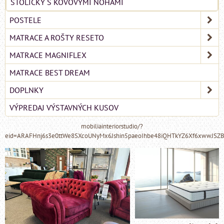
STOLIČKY S KOVOVÝMI NOHAMI
POSTELE
MATRACE A ROŠTY RESETO
MATRACE MAGNIFLEX
MATRACE BEST DREAM
DOPLNKY
VÝPREDAJ VÝSTAVNÝCH KUSOV
mobiliainteriorstudio/?
eid=ARAFHnj6s3e0ttWe8SXcoUNyMx6Jshin5paeoIhbe48iQHTkYZ6Xf6xwwJSZ