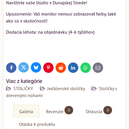
Navštívte naše štúdio v Dunajskej Strede!
Upozornenie: Váš monitor nemusí zobrazovať farby, také
ako sú v skutočnosti!
Dodacia lehota: na objednávku (4-6 týždňov)
Bluesky
Twitter
Facebook
Pinterest
Reddit
LinkedIn
WhatsApp
E-
mail
Viac z kategórie
STOLIČKY
Jedálenské stoličky
Stoličky s
drevenými nohami
0
0
Galéria
Recenzie
Diskusia
Otázka k produktu