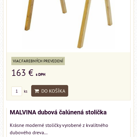
VIAC FAREBNÝCH PREVEDENÍ
163 €
s DPH
DO KOŠÍKA
ks
MALVINA dubová čalúnená stolička
Krásne moderné stoličky vyrobené z kvalitného
dubového dreva...