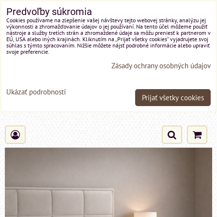
Predvoľby súkromia
Cookies používame na zlepšenie vašej návštevy tejto webovej stránky, analýzu jej
výkonnosti a zhromažďovanie údajov o jej používaní. Na tento účel môžeme použiť
nástroje a služby tretích strán a zhromaždené údaje sa môžu preniesť k partnerom v
EÚ, USA alebo iných krajinách. Kliknutím na „Prijať všetky cookies“ vyjadrujete svoj
súhlas s týmto spracovaním. Nižšie môžete nájsť podrobné informácie alebo upraviť
svoje preferencie.
Zásady ochrany osobných údajov
Ukázať podrobnosti
Prijať všetky cookies