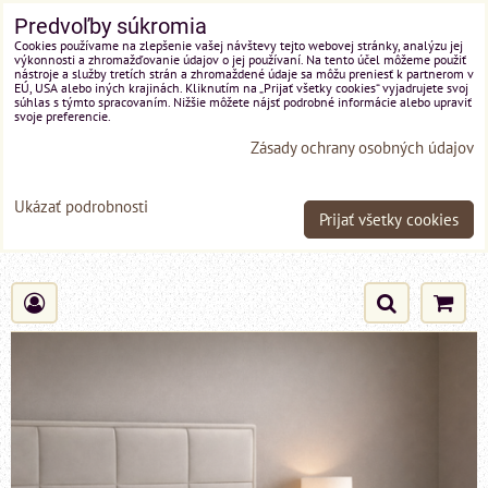
Predvoľby súkromia
Cookies používame na zlepšenie vašej návštevy tejto webovej stránky, analýzu jej
výkonnosti a zhromažďovanie údajov o jej používaní. Na tento účel môžeme použiť
nástroje a služby tretích strán a zhromaždené údaje sa môžu preniesť k partnerom v
EÚ, USA alebo iných krajinách. Kliknutím na „Prijať všetky cookies“ vyjadrujete svoj
súhlas s týmto spracovaním. Nižšie môžete nájsť podrobné informácie alebo upraviť
svoje preferencie.
Zásady ochrany osobných údajov
Ukázať podrobnosti
Prijať všetky cookies