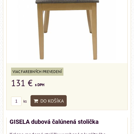
VIAC FAREBNÝCH PREVEDENÍ
131 €
s DPH
DO KOŠÍKA
ks
GISELA dubová čalúnená stolička