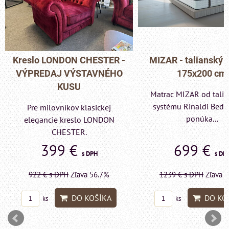
MIZAR - talianský matrac
Pohovka LONDON C
175x200 cm
- VÝPREDAJ VÝST
KUSU
Matrac MIZAR od talianskeho
systému Rinaldi Bed System
Pre milovníkov klas
ponúka...
elegancie kreslo a p
LONDON CHESTE
699 €
599 €
s DPH
s DP
1239 €
s DPH
Zľava 43.6%
1415 €
s DPH
Zľava 
DO KOŠÍKA
DO KO
ks
ks