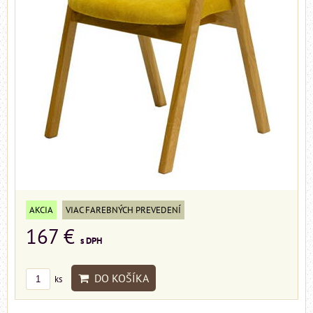
AKCIA
VIAC FAREBNÝCH PREVEDENÍ
167 €
s DPH
DO KOŠÍKA
ks