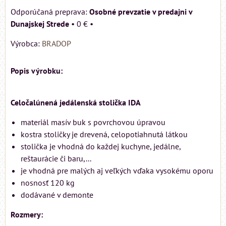
Osobné prevzatie v predajni v
Dunajskej Strede
•
0 €
•
Výrobca:
BRADOP
Popis výrobku:
Celočalúnená jedálenská stolička IDA
materiál masív buk s povrchovou úpravou
kostra stoličky je drevená, celopotiahnutá látkou
stolička je vhodná do každej kuchyne, jedálne,
reštaurácie či baru,...
je vhodná pre malých aj veľkých vďaka vysokému oporu
nosnosť 120 kg
dodávané v demonte
Rozmery: