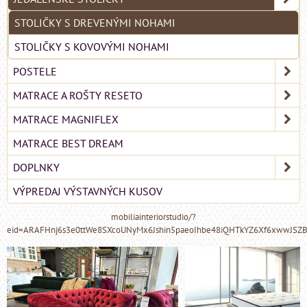
STOLIČKY S DREVENÝMI NOHAMI
STOLIČKY S KOVOVÝMI NOHAMI
POSTELE
MATRACE A ROŠTY RESETO
MATRACE MAGNIFLEX
MATRACE BEST DREAM
DOPLNKY
VÝPREDAJ VÝSTAVNÝCH KUSOV
mobiliainteriorstudio/?
eid=ARAFHnj6s3e0ttWe8SXcoUNyMx6Jshin5paeoIhbe48iQHTkYZ6Xf6xwwJSZ