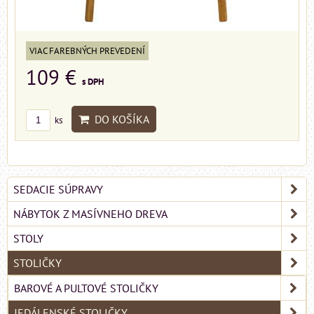
VIAC FAREBNÝCH PREVEDENÍ
109 €
s DPH
DO KOŠÍKA
ks
SEDACIE SÚPRAVY
NÁBYTOK Z MASÍVNEHO DREVA
STOLY
STOLIČKY
BAROVÉ A PULTOVÉ STOLIČKY
JEDÁLENSKÉ STOLIČKY