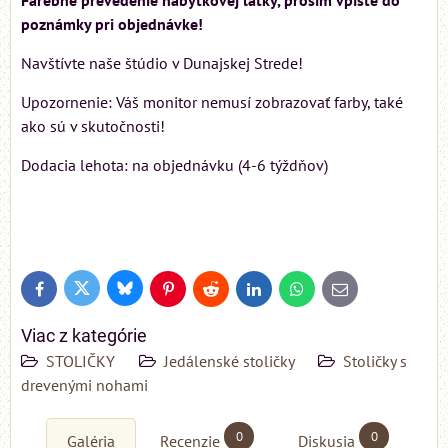
poznámky pri objednávke!
Navštívte naše štúdio v Dunajskej Strede!
Upozornenie: Váš monitor nemusí zobrazovať farby, také
ako sú v skutočnosti!
Dodacia lehota: na objednávku (4-6 týždňov)
Bluesky
Twitter
Facebook
Pinterest
Reddit
LinkedIn
WhatsApp
E-
mail
Viac z kategórie
STOLIČKY
Jedálenské stoličky
Stoličky s
drevenými nohami
0
0
Galéria
Recenzie
Diskusia