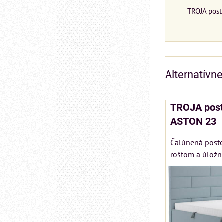
TROJA pos
Alternatívn
TROJA post
ASTON 23
Čalúnená post
roštom a úložn