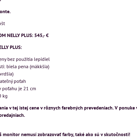
VÝSTAVNÉHO KUSU
VÝSTAVNÉHO KUSU
onte.
Pre milovníkov klasickej
Pre milovníkov klasickej
ošt
elegancie kreslo a
elegancie kreslo LONDON
pohovka LONDON
CHESTER.
M NELLY PLUS: 545,- €
KA
CHESTER.
399 €
s DPH
ELLY PLUS:
599 €
s DPH
DO KOŠÍKA
ks
eny bez použitia lepidiel
DO KOŠÍKA
ks
ti: biela pena (mäkkšia)
vrdšia)
rateľný poťah
v poťahu je 21 cm
0 kg
ia v tej istej cene v rôznych farebných prevedeniach. V ponuke 
 predajniach.
 monitor nemusí zobrazovať farby, také ako sú v skutočnosti!