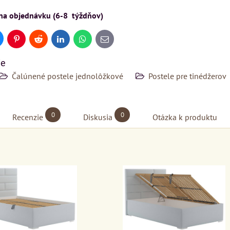
 na objednávku (6-8 týždňov)
uesky
Pinterest
Reddit
LinkedIn
WhatsApp
E-
mail
ie
Čalúnené postele jednolôžkové
Postele pre tinédžerov
0
0
Recenzie
Diskusia
Otázka k produktu