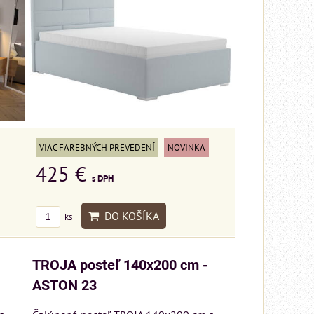
VIAC FAREBNÝCH PREVEDENÍ
NOVINKA
425 €
s DPH
DO KOŠÍKA
ks
TROJA posteľ 140x200 cm -
ASTON 23