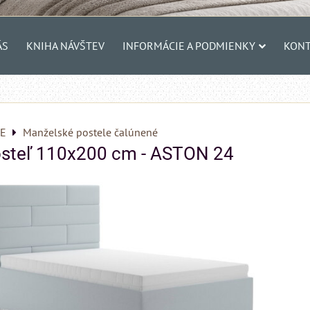
ÁS
KNIHA NÁVŠTEV
INFORMÁCIE A PODMIENKY
KONT
E
Manželské postele čalúnené
steľ 110x200 cm - ASTON 24