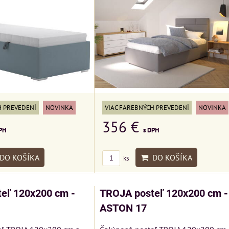
H PREVEDENÍ
NOVINKA
VIAC FAREBNÝCH PREVEDENÍ
NOVINKA
356 €
PH
s DPH
DO KOŠÍKA
DO KOŠÍKA
ks
eľ 120x200 cm -
TROJA posteľ 120x200 cm -
ASTON 17