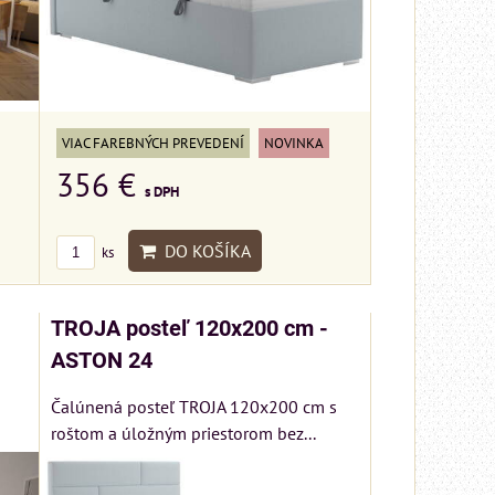
VIAC FAREBNÝCH PREVEDENÍ
NOVINKA
356 €
s DPH
DO KOŠÍKA
ks
TROJA posteľ 120x200 cm -
ASTON 24
Čalúnená posteľ TROJA 120x200 cm s
roštom a úložným priestorom bez...