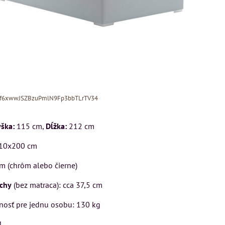
Xf6xwwJSZBzuPmlN9Fp3bbTLrTV34
ška:
115 cm,
Dĺžka:
212 cm
10x200 cm
m (chrôm alebo čierne)
ý
ochy
(bez matraca): cca 37,5 cm
cm
Pohovka LONDON
Kreslo LONDON
osť pre jednu osobu: 130 kg
CHESTER -
CHESTER -
VÝPREDAJ
VÝPREDAJ
u
4