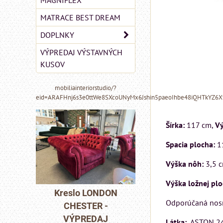
MAGNIFLEX
MATRACE BEST DREAM
DOPLNKY
VÝPREDAJ VÝSTAVNÝCH
KUSOV
mobiliainteriorstudio/?
eid=ARAFHnj6s3e0ttWe8SXcoUNyMx6Jshin5paeoIhbe48iQHTkYZ6
Šírka:
117 cm,
Vý
Spacia plocha:
1
Výška nôh:
3,5 c
MIZAR - taliansk
Výška ložnej pl
matrac 175x200 
DON
Kreslo LONDON
Odporúčaná nosn
-
CHESTER -
Matrac MIZAR od
J
VÝPREDAJ
talianskeho systém
Látka:
ASTON 2