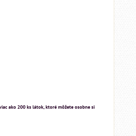
Rinaldi Bed System
ponúka...
699 €
s DPH
DO KOŠÍKA
ks
viac ako 200 ks látok, ktoré môžete osobne si