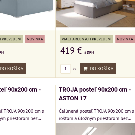
H PREVEDENÍ
NOVINKA
VIAC FAREBNÝCH PREVEDENÍ
NOVINKA
419 €
PH
s DPH
DO KOŠÍKA
DO KOŠÍKA
ks
eľ 90x200 cm -
TROJA posteľ 90x200 cm -
ASTON 17
eľ TROJA 90x200 cm s
Čalúnená posteľ TROJA 90x200 cm s
ým priestorom bez...
roštom a úložným priestorom bez...