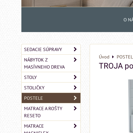
O N
SEDACIE SÚPRAVY
Úvod
POSTEL
NÁBYTOK Z
TROJA po
MASÍVNEHO DREVA
STOLY
STOLIČKY
POSTELE
MATRACE A ROŠTY
RESETO
MATRACE