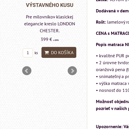
Rinaldi Bed System
KUSU
VÝSTAVNÉHO KUSU
Dodávaná v dem
ponúka...
sickej
Pre milovníkov klasickej
699 €
Rošt:
lamelový r
s DPH
o a
elegancie kreslo LONDON
DON
CHESTER.
CENA s MATRACO
DO KOŠÍ
ks
399 €
s DPH
Popis matraca N
DO KOŠÍKA
ks
• kvalitné PUR p
OŠÍKA
• 2 úrovne tvrdos
oranžová pena (t
• snímateľný a p
• výška matraca 
• nosnosť do 11
Možnosť objednan
pozrieť v našich
Upozornenie: Váš