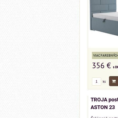
VIAC FAREBNÝC
356 €
s D
ks
TROJA post
ASTON 23