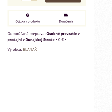
Otázka k produktu
Doručenia
Osobné prevzatie v
predajni v Dunajskej Strede
•
0 €
•
Výrobca:
BLANAŘ
MIZAR - talianský
matrac 175x200 cm
Matrac MIZAR od
talianskeho systému