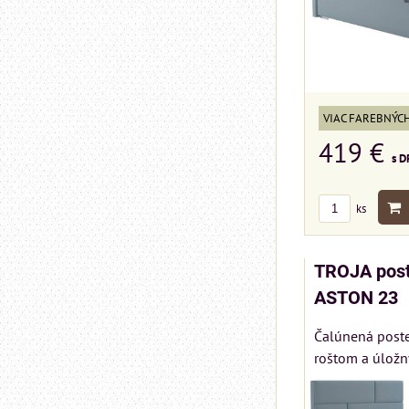
VIAC FAREBNÝC
419 €
s D
ks
TROJA post
ASTON 23
Čalúnená post
roštom a úložn