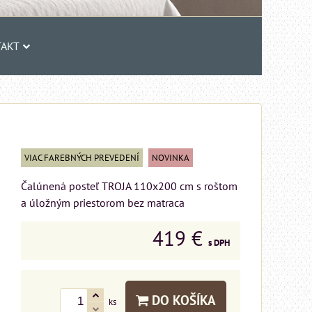
AKT
VIAC FAREBNÝCH PREVEDENÍ
NOVINKA
Čalúnená posteľ TROJA 110x200 cm s roštom
a úložným priestorom bez matraca
419 €
s DPH
DO KOŠÍKA
ks