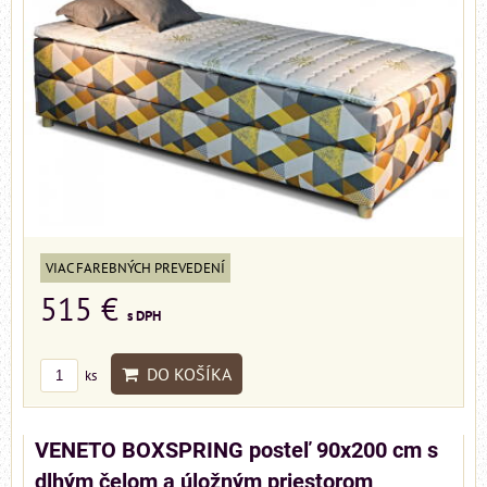
VIAC FAREBNÝCH PREVEDENÍ
515 €
s DPH
DO KOŠÍKA
ks
VENETO BOXSPRING posteľ 90x200 cm s
dlhým čelom a úložným priestorom