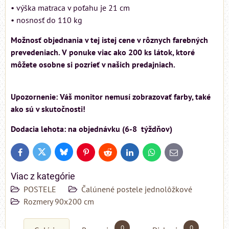
• výška matraca v poťahu je 21 cm
• nosnosť do 110 kg
Možnosť objednania v tej istej cene v rôznych farebných
prevedeniach. V ponuke viac ako 200 ks látok, ktoré
môžete osobne si pozrieť v našich predajniach.
Upozornenie: Váš monitor nemusí zobrazovať farby, také
ako sú v skutočnosti!
Dodacia lehota: na objednávku (6-8 týždňov)
Bluesky
Twitter
Facebook
Pinterest
Reddit
LinkedIn
WhatsApp
E-
mail
Viac z kategórie
POSTELE
Čalúnené postele jednolôžkové
Rozmery 90x200 cm
0
0