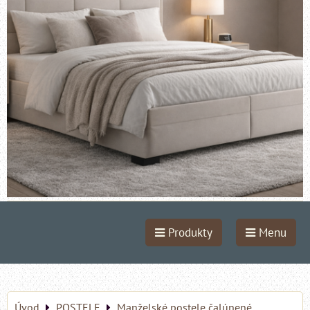
Produkty
Menu
Úvod
POSTELE
Manželské postele čalúnené