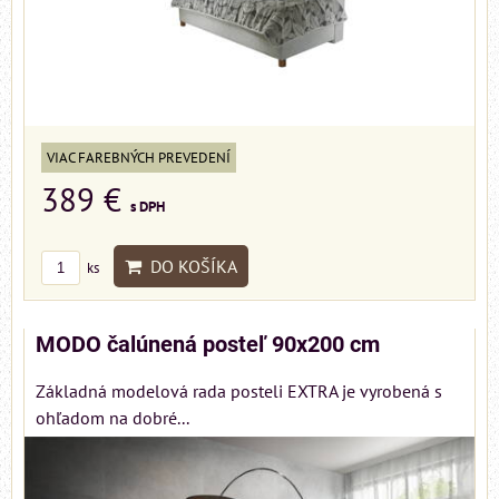
VIAC FAREBNÝCH PREVEDENÍ
389 €
s DPH
DO KOŠÍKA
ks
MODO čalúnená posteľ 90x200 cm
Základná modelová rada posteli EXTRA je vyrobená s
ohľadom na dobré...