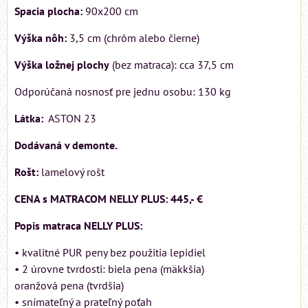
Spacia plocha:
90x200 cm
Výška nôh:
3,5 cm (chrôm alebo čierne)
Výška ložnej plochy
(bez matraca): cca 37,5 cm
Odporúčaná nosnosť pre jednu osobu: 130 kg
Látka:
ASTON 23
Dodávaná v demonte.
Rošt:
lamelový rošt
CENA s MATRACOM NELLY PLUS: 445,- €
Popis matraca NELLY PLUS:
• kvalitné PUR peny bez použitia lepidiel
• 2 úrovne tvrdosti: biela pena (mäkkšia)
oranžová pena (tvrdšia)
• snímateľný a prateľný poťah