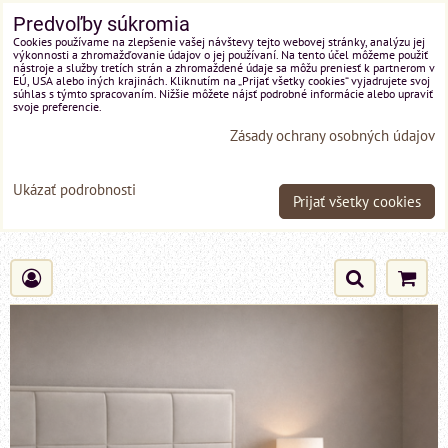
Predvoľby súkromia
Cookies používame na zlepšenie vašej návštevy tejto webovej stránky, analýzu jej
výkonnosti a zhromažďovanie údajov o jej používaní. Na tento účel môžeme použiť
nástroje a služby tretích strán a zhromaždené údaje sa môžu preniesť k partnerom v
EÚ, USA alebo iných krajinách. Kliknutím na „Prijať všetky cookies“ vyjadrujete svoj
súhlas s týmto spracovaním. Nižšie môžete nájsť podrobné informácie alebo upraviť
svoje preferencie.
Zásady ochrany osobných údajov
Ukázať podrobnosti
Prijať všetky cookies