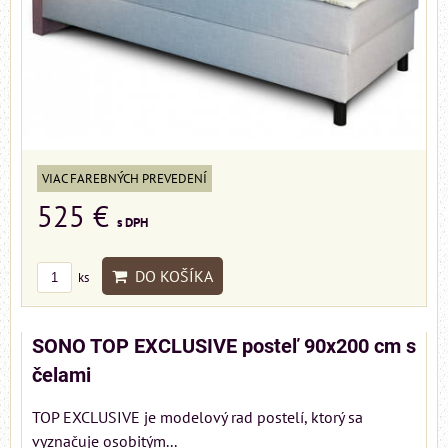
VIAC FAREBNÝCH PREVEDENÍ
525 €
s DPH
DO KOŠÍKA
ks
SONO TOP EXCLUSIVE posteľ 90x200 cm s
čelami
TOP EXCLUSIVE je modelový rad postelí, ktorý sa
vyznačuje osobitým...