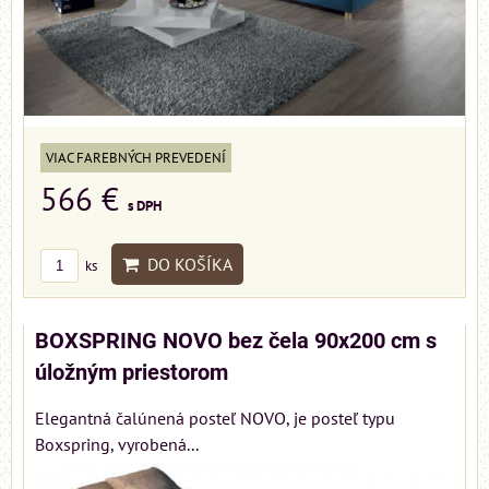
VIAC FAREBNÝCH PREVEDENÍ
566 €
s DPH
DO KOŠÍKA
ks
BOXSPRING NOVO bez čela 90x200 cm s
úložným priestorom
Elegantná čalúnená posteľ NOVO, je posteľ typu
Boxspring, vyrobená...