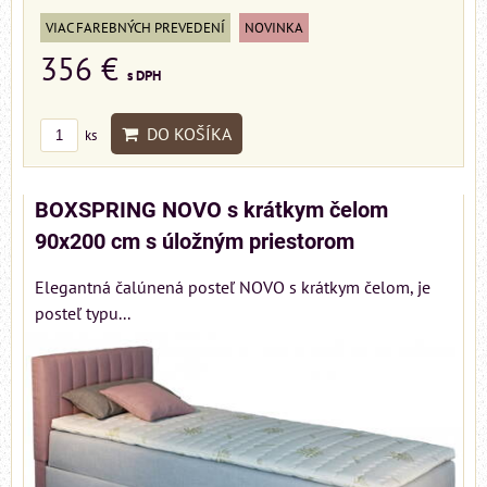
VIAC FAREBNÝCH PREVEDENÍ
NOVINKA
356 €
s DPH
DO KOŠÍKA
ks
BOXSPRING NOVO s krátkym čelom
90x200 cm s úložným priestorom
Elegantná čalúnená posteľ NOVO s krátkym čelom, je
posteľ typu...