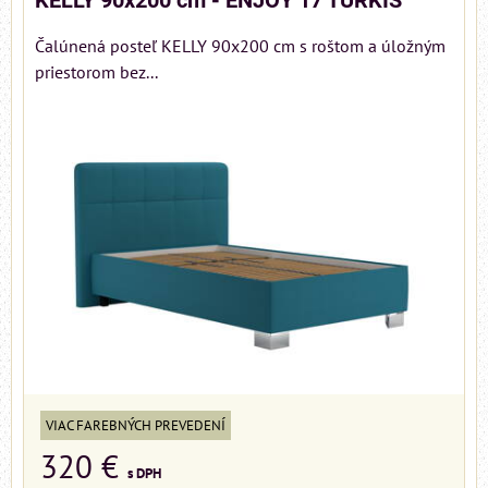
KELLY 90x200 cm - ENJOY 17 TURKIS
Čalúnená posteľ KELLY 90x200 cm s roštom a úložným
priestorom bez...
VIAC FAREBNÝCH PREVEDENÍ
320 €
s DPH