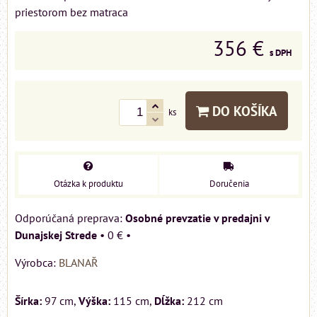
priestorom bez matraca
356 €
s DPH
DO KOŠÍKA
ks
Otázka k produktu
Doručenia
Osobné prevzatie v predajni v
Dunajskej Strede
•
0 €
•
Výrobca:
BLANAŘ
Šírka:
97 cm,
Výška:
115 cm,
Dĺžka:
212 cm