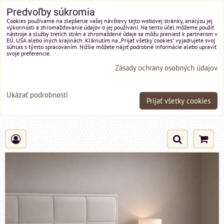
Predvoľby súkromia
Cookies používame na zlepšenie vašej návštevy tejto webovej stránky, analýzu jej
výkonnosti a zhromažďovanie údajov o jej používaní. Na tento účel môžeme použiť
nástroje a služby tretích strán a zhromaždené údaje sa môžu preniesť k partnerom v
EÚ, USA alebo iných krajinách. Kliknutím na „Prijať všetky cookies“ vyjadrujete svoj
súhlas s týmto spracovaním. Nižšie môžete nájsť podrobné informácie alebo upraviť
svoje preferencie.
Zásady ochrany osobných údajov
Ukázať podrobnosti
Prijať všetky cookies