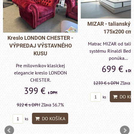
MIZAR - talianský matrac
175x200 cm
Pohovka LONDON C
Matrac MIZAR od talianskeho
- VÝPREDAJ VÝST
systému Rinaldi Bed System
KUSU
ponúka...
Pre milovníkov klas
699 €
s DPH
elegancie kreslo a p
LONDON CHESTE
1239 €
s DPH
Zľava 43.6%
599 €
s DP
DO KOŠÍKA
ks
1415 €
s DPH
Zľava 
DO KO
ks