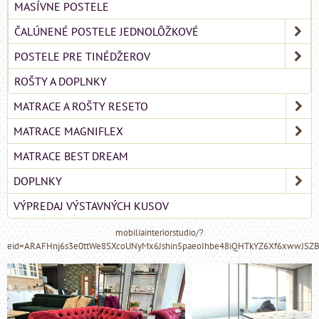
MASÍVNE POSTELE
ČALÚNENÉ POSTELE JEDNOLÔŽKOVÉ
POSTELE PRE TINÉDŽEROV
ROŠTY A DOPLNKY
MATRACE A ROŠTY RESETO
MATRACE MAGNIFLEX
MATRACE BEST DREAM
DOPLNKY
VÝPREDAJ VÝSTAVNÝCH KUSOV
mobiliainteriorstudio/?
eid=ARAFHnj6s3e0ttWe8SXcoUNyMx6Jshin5paeoIhbe48iQHTkYZ6Xf6xwwJSZ