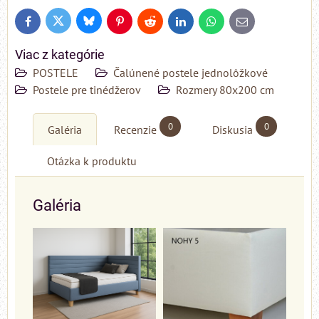
Bluesky
Twitter
Facebook
Pinterest
Reddit
LinkedIn
WhatsApp
E-
mail
Viac z kategórie
POSTELE
Čalúnené postele jednolôžkové
Postele pre tinédžerov
Rozmery 80x200 cm
0
0
Galéria
Recenzie
Diskusia
Otázka k produktu
Galéria