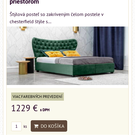
priestorom
Štýlová posteľ so zakriveným čelom postele v
chesterfield štýle s...
VIAC FAREBNÝCH PREVEDENÍ
1229 €
s DPH
DO KOŠÍKA
ks