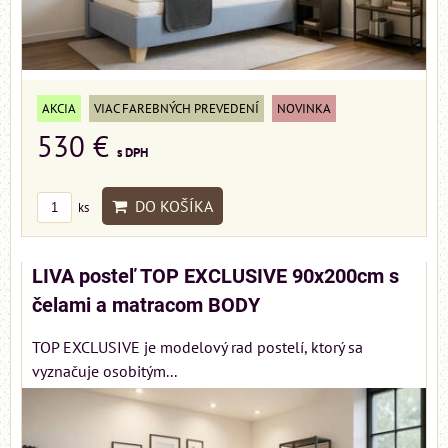
AKCIA
VIAC FAREBNÝCH PREVEDENÍ
NOVINKA
530 €
s DPH
DO KOŠÍKA
ks
LIVA posteľ TOP EXCLUSIVE 90x200cm s
čelami a matracom BODY
TOP EXCLUSIVE je modelový rad postelí, ktorý sa
vyznačuje osobitým...