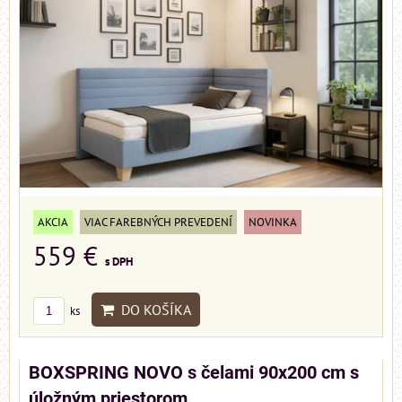
AKCIA
VIAC FAREBNÝCH PREVEDENÍ
NOVINKA
559 €
s DPH
DO KOŠÍKA
ks
BOXSPRING NOVO s čelami 90x200 cm s
úložným priestorom