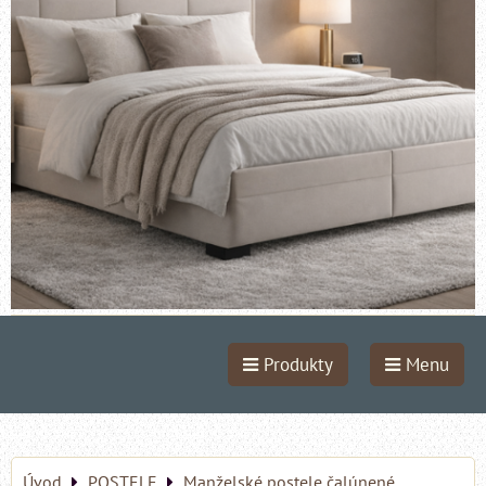
Produkty
Menu
Úvod
POSTELE
Manželské postele čalúnené