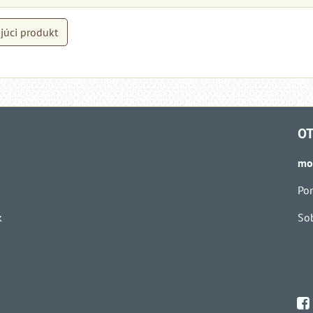
júci produkt
OT
mo
Pon
k
Sob