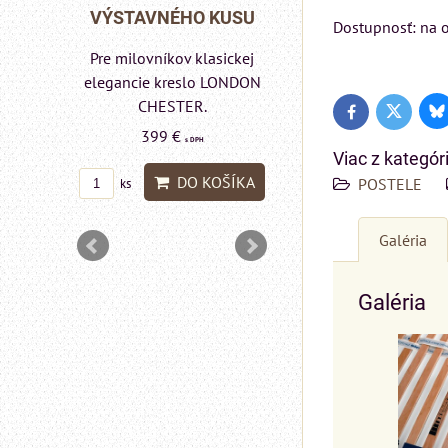
Rinaldi Bed System
 KUSU
VÝSTAVNÉHO KUSU
Dostupnosť: na o
ponúka...
asickej
Pre milovníkov klasickej
699 €
s DPH
lo a
elegancie kreslo LONDON
DON
CHESTER.
Bl
DO KOŠÍ
Twitter
Facebook
ks
399 €
s DPH
Viac z kategór
DO KOŠÍKA
POSTELE
ks
OŠÍKA
Galéria
Galéria