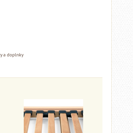
Rinaldi Bed System
ponúka...
699 €
s DPH
DO KOŠÍKA
ks
y a doplnky