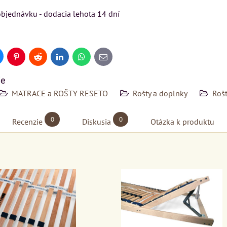
VÝSTAVNÉHO KUSU
VÝSTAVNÉHO KUSU
bjednávku - dodacia lehota 14 dní
Pre milovníkov klasickej
Pre milovníkov klasickej
elegancie kreslo a
elegancie kreslo LONDON
pohovka LONDON
CHESTER.
uesky
KA
Pinterest
Reddit
LinkedIn
WhatsApp
E-
mail
CHESTER.
399 €
s DPH
ie
599 €
s DPH
DO KOŠÍKA
MATRACE a ROŠTY RESETO
Rošty a doplnky
Rošt
ks
DO KOŠÍKA
ks
0
0
Recenzie
Diskusia
Otázka k produktu