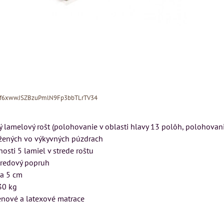
Xf6xwwJSZBzuPmlN9Fp3bbTLrTV34
 lamelový rošt (polohovanie v oblasti hlavy 13 polôh, polohovani
ožených vo výkyvných púzdrach
osti 5 lamiel v strede roštu
stredový popruh
ca 5 cm
ý
30 kg
cm
Pohovka LONDON
Kreslo LONDON
enové a latexové matrace
CHESTER -
CHESTER -
VÝPREDAJ
VÝPREDAJ
u