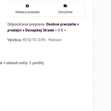
Otázka k produktu
Doručenia
Osobné prevzatie v
predajni v Dunajskej Strede
•
0 €
•
Výrobca:
RESETO D.P.V. - Matrace
e v oblasti nohy: 5 polôh)
MIZAR - talianský
matrac 175x200 cm
Matrac MIZAR od
talianskeho systému