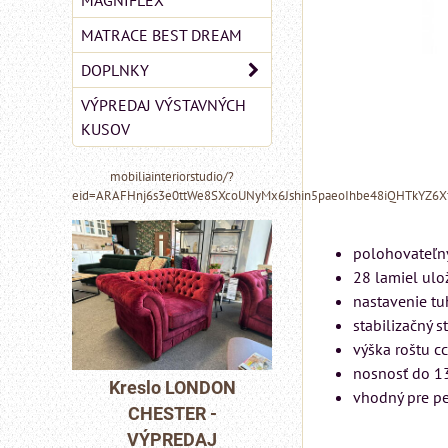
MAGNIFLEX
MATRACE BEST DREAM
DOPLNKY
VÝPREDAJ VÝSTAVNÝCH
KUSOV
mobiliainteriorstudio/?
eid=ARAFHnj6s3e0ttWe8SXcoUNyMx6Jshin5paeoIhbe48iQHTkYZ6
polohovateľný
28 lamiel ul
nastavenie tuh
stabilizačný 
výška roštu c
MIZAR - taliansk
nosnosť do 1
matrac 175x200 
NDON
Kreslo LONDON
vhodný pre p
-
CHESTER -
Matrac MIZAR od
J
VÝPREDAJ
talianskeho systém