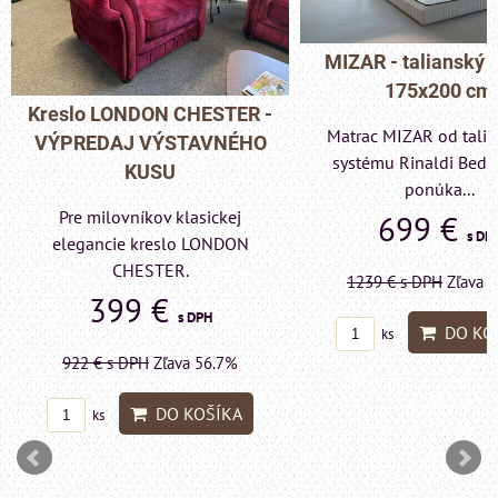
MIZAR - talianský 
175x200 cm
Kreslo LONDON CHESTER -
Matrac MIZAR od tali
VÝPREDAJ VÝSTAVNÉHO
systému Rinaldi Bed 
KUSU
ponúka...
Pre milovníkov klasickej
699 €
s DP
elegancie kreslo LONDON
CHESTER.
1239 €
s DPH
Zľava 
399 €
s DPH
DO KO
ks
922 €
s DPH
Zľava 56.7%
DO KOŠÍKA
ks