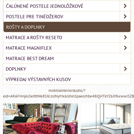
ČALÚNENÉ POSTELE JEDNOLÔŽKOVÉ
POSTELE PRE TINÉDŽEROV
ROŠTY A DOPLNKY
MATRACE A ROŠTY RESETO
MATRACE MAGNIFLEX
MATRACE BEST DREAM
DOPLNKY
VÝPREDAJ VÝSTAVNÝCH KUSOV
mobiliainteriorstudio/?
eid=ARAFHnj6s3e0ttWe8SXcoUNyMx6Jshin5paeoIhbe48iQHTkYZ6Xf6xwwJSZ