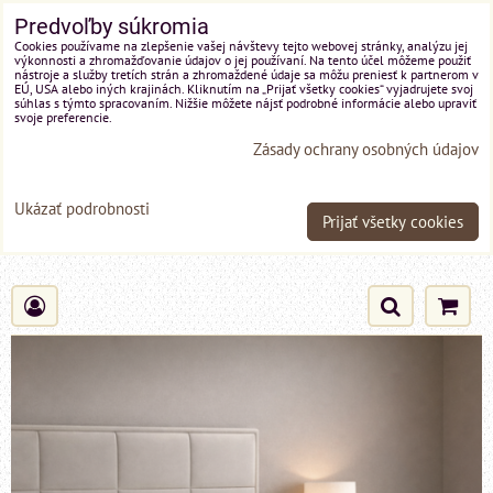
Predvoľby súkromia
Cookies používame na zlepšenie vašej návštevy tejto webovej stránky, analýzu jej
výkonnosti a zhromažďovanie údajov o jej používaní. Na tento účel môžeme použiť
nástroje a služby tretích strán a zhromaždené údaje sa môžu preniesť k partnerom v
EÚ, USA alebo iných krajinách. Kliknutím na „Prijať všetky cookies“ vyjadrujete svoj
súhlas s týmto spracovaním. Nižšie môžete nájsť podrobné informácie alebo upraviť
svoje preferencie.
Zásady ochrany osobných údajov
Ukázať podrobnosti
Prijať všetky cookies