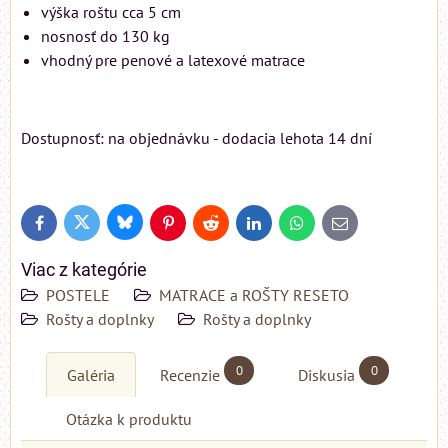
výška roštu cca 5 cm
nosnosť do 130 kg
vhodný pre penové a latexové matrace
Dostupnosť: na objednávku - dodacia lehota 14 dní
Bluesky
Twitter
Facebook
Pinterest
Reddit
LinkedIn
WhatsApp
E-
mail
Viac z kategórie
POSTELE
MATRACE a ROŠTY RESETO
Rošty a doplnky
Rošty a doplnky
0
0
Galéria
Recenzie
Diskusia
Otázka k produktu