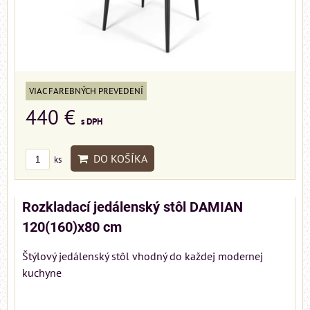
VIAC FAREBNÝCH PREVEDENÍ
440 €
s DPH
DO KOŠÍKA
ks
Rozkladací jedálenský stôl DAMIAN
120(160)x80 cm
Štýlový jedálenský stôl vhodný do každej modernej
kuchyne