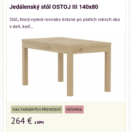
Jedálenský stôl OSTOJ III 140x80
Stôl, ktorý vyzerá rovnako krásne po piatich rokoch ako
v deň, keď...
VIAC FAREBNÝCH PREVEDENÍ
NOVINKA
264 €
s DPH