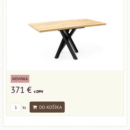
NOVINKA
371 €
s DPH
DO KOŠÍKA
ks