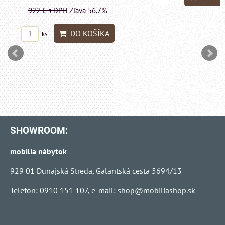
1415 €
s DPH
Zľava 
DO KO
ks
SHOWROOM:
mobilia nábytok
929 01 Dunajská Streda, Galantská cesta 5694/13
Telefón: 0910 151 107, e-mail:
shop@mobiliashop.sk