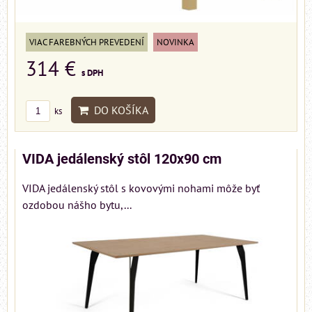
VIAC FAREBNÝCH PREVEDENÍ
NOVINKA
314 €
s DPH
DO KOŠÍKA
ks
VIDA jedálenský stôl 120x90 cm
VIDA jedálenský stôl s kovovými nohami môže byť
ozdobou nášho bytu,...