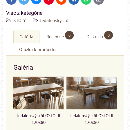
Bluesky
Twitter
Facebook
Pinterest
Reddit
LinkedIn
WhatsApp
E-
mail
Viac z kategórie
STOLY
Jedálenský stôl
0
0
Galéria
Recenzie
Diskusia
Otázka k produktu
Galéria
Jedálenský stôl OSTOJ II
Jedálenský stôl OSTOJ II
120x80
120x80