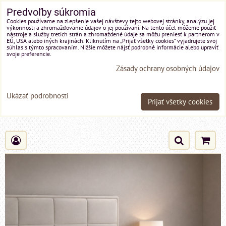
Predvoľby súkromia
Cookies používame na zlepšenie vašej návštevy tejto webovej stránky, analýzu jej
výkonnosti a zhromažďovanie údajov o jej používaní. Na tento účel môžeme použiť
nástroje a služby tretích strán a zhromaždené údaje sa môžu preniesť k partnerom v
EÚ, USA alebo iných krajinách. Kliknutím na „Prijať všetky cookies“ vyjadrujete svoj
súhlas s týmto spracovaním. Nižšie môžete nájsť podrobné informácie alebo upraviť
svoje preferencie.
Zásady ochrany osobných údajov
Ukázať podrobnosti
Prijať všetky cookies