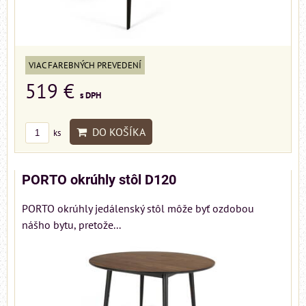
VIAC FAREBNÝCH PREVEDENÍ
519 €
s DPH
DO KOŠÍKA
ks
PORTO okrúhly stôl D120
PORTO okrúhly jedálenský stôl môže byť ozdobou
nášho bytu, pretože...