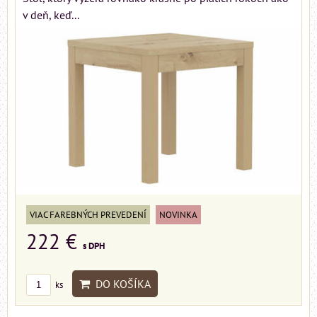
v deň, keď...
VIAC FAREBNÝCH PREVEDENÍ
NOVINKA
222 €
s DPH
DO KOŠÍKA
ks