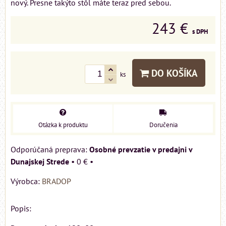
nový. Presne takýto stôl máte teraz pred sebou.
243 €
s DPH
DO KOŠÍKA
ks
Otázka k produktu
Doručenia
Osobné prevzatie v predajni v
Dunajskej Strede
•
0 €
•
Výrobca:
BRADOP
Popis: