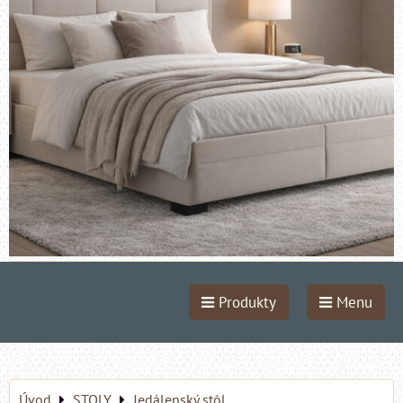
Produkty
Menu
Úvod
STOLY
Jedálenský stôl