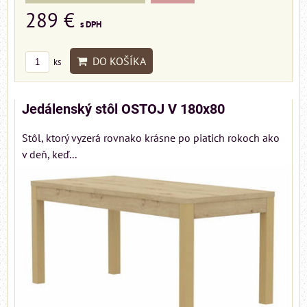
289 €
s DPH
DO KOŠÍKA
ks
Jedálenský stôl OSTOJ V 180x80
Stôl, ktorý vyzerá rovnako krásne po piatich rokoch ako
v deň, keď...