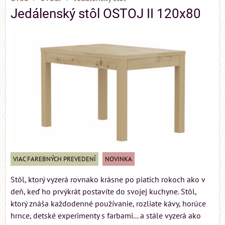
Jedálenský stôl OSTOJ II 120x80
VIAC FAREBNÝCH PREVEDENÍ
NOVINKA
Stôl, ktorý vyzerá rovnako krásne po piatich rokoch ako v
deň, keď ho prvýkrát postavíte do svojej kuchyne. Stôl,
ktorý znáša každodenné používanie, rozliate kávy, horúce
hrnce, detské experimenty s farbami... a stále vyzerá ako