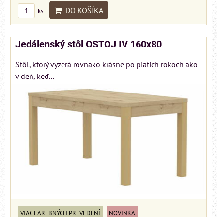
DO KOŠÍKA
ks
Jedálenský stôl OSTOJ IV 160x80
Stôl, ktorý vyzerá rovnako krásne po piatich rokoch ako
v deň, keď...
VIAC FAREBNÝCH PREVEDENÍ
NOVINKA