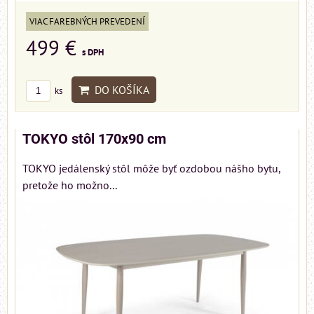
VIAC FAREBNÝCH PREVEDENÍ
499 €
s DPH
DO KOŠÍKA
ks
TOKYO stôl 170x90 cm
TOKYO jedálenský stôl môže byť ozdobou nášho bytu,
pretože ho možno...