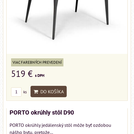
VIAC FAREBNÝCH PREVEDENÍ
519 €
s DPH
DO KOŠÍKA
ks
PORTO okrúhly stôl D90
PORTO okrúhly jedálenský stôl môže byť ozdobou
nášho bytu, pretože...