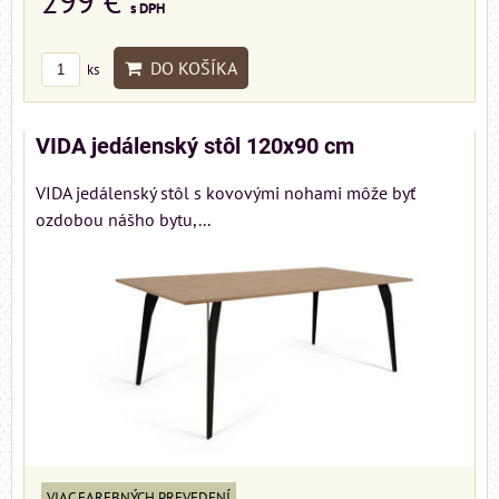
299 €
s DPH
DO KOŠÍKA
ks
VIDA jedálenský stôl 120x90 cm
VIDA jedálenský stôl s kovovými nohami môže byť
ozdobou nášho bytu,...
VIAC FAREBNÝCH PREVEDENÍ