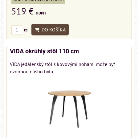
519 €
s DPH
DO KOŠÍKA
ks
VIDA okrúhly stôl 110 cm
VIDA jedálenský stôl s kovovými nohami môže byť
ozdobou nášho bytu,...