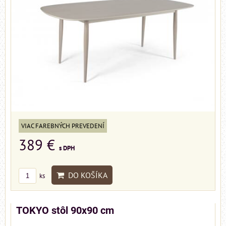
VIAC FAREBNÝCH PREVEDENÍ
389 €
s DPH
DO KOŠÍKA
ks
TOKYO stôl 90x90 cm