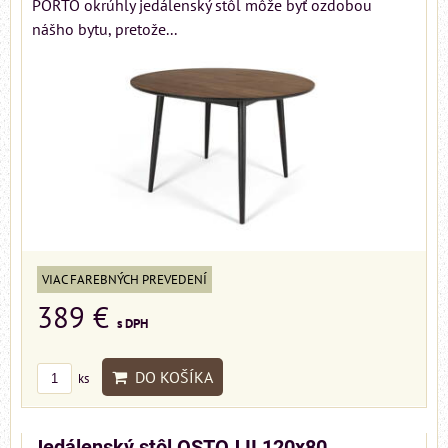
PORTO okrúhly jedálenský stôl môže byť ozdobou
nášho bytu, pretože...
VIAC FAREBNÝCH PREVEDENÍ
389 €
s DPH
DO KOŠÍKA
ks
Jedálenský stôl OSTOJ II 120x80