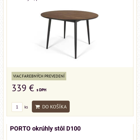
VIAC FAREBNÝCH PREVEDENÍ
339 €
s DPH
DO KOŠÍKA
ks
PORTO okrúhly stôl D100