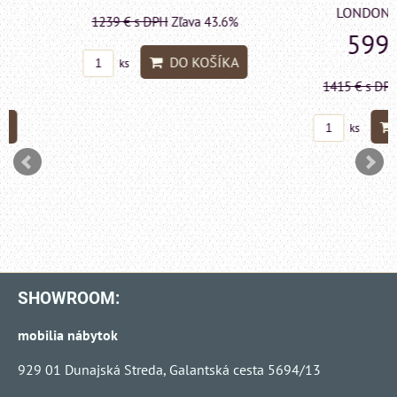
LONDON CHESTE
1239 €
s DPH
Zľava 43.6%
599 €
s DP
DO KOŠÍKA
ks
1415 €
s DPH
Zľava 
DO KO
ks
SHOWROOM:
mobilia nábytok
929 01 Dunajská Streda, Galantská cesta 5694/13