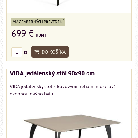
VIAC FAREBNÝCH PREVEDENÍ
699 €
s DPH
DO KOŠÍKA
ks
VIDA jedálenský stôl 90x90 cm
VIDA jedálenský stôl s kovovými nohami môže byť
ozdobou nášho bytu,...