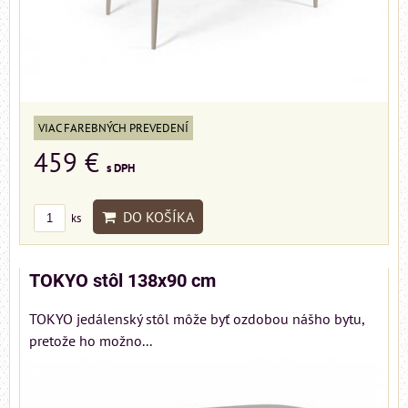
VIAC FAREBNÝCH PREVEDENÍ
459 €
s DPH
DO KOŠÍKA
ks
TOKYO stôl 138x90 cm
TOKYO jedálenský stôl môže byť ozdobou nášho bytu,
pretože ho možno...