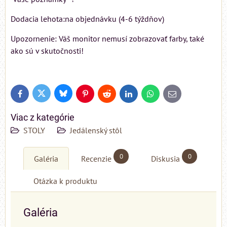
Dodacia lehota:na objednávku (4-6 týždňov)
Upozornenie: Váš monitor nemusí zobrazovať farby, také
ako sú v skutočnosti!
Bluesky
Twitter
Facebook
Pinterest
Reddit
LinkedIn
WhatsApp
E-
mail
Viac z kategórie
STOLY
Jedálenský stôl
0
0
Galéria
Recenzie
Diskusia
Otázka k produktu
Galéria