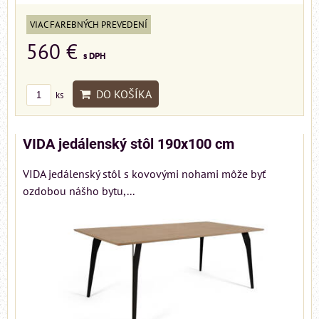
VIAC FAREBNÝCH PREVEDENÍ
560 €
s DPH
DO KOŠÍKA
ks
VIDA jedálenský stôl 190x100 cm
VIDA jedálenský stôl s kovovými nohami môže byť
ozdobou nášho bytu,...