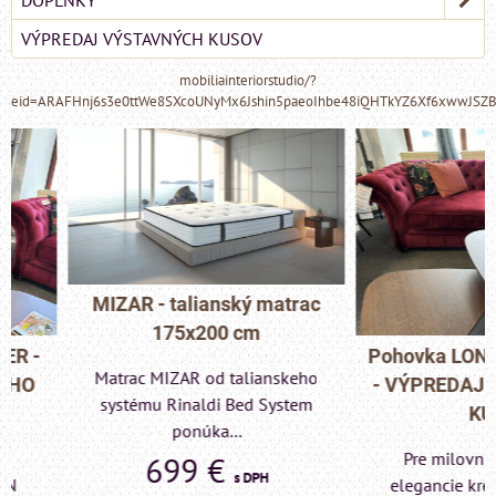
DOPLNKY
VÝPREDAJ VÝSTAVNÝCH KUSOV
mobiliainteriorstudio/?
eid=ARAFHnj6s3e0ttWe8SXcoUNyMx6Jshin5paeoIhbe48iQHTkYZ6Xf6xwwJSZ
MIZAR - talianský matrac
175x200 cm
Pohovka LONDON C
Matrac MIZAR od talianskeho
- VÝPREDAJ VÝST
systému Rinaldi Bed System
KUSU
ponúka...
Pre milovníkov klas
699 €
s DPH
elegancie kreslo a p