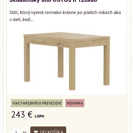
Stôl, ktorý vyzerá rovnako krásne po piatich rokoch ako
v deň, keď...
VIAC FAREBNÝCH PREVEDENÍ
NOVINKA
243 €
s DPH
DO KOŠÍKA
ks