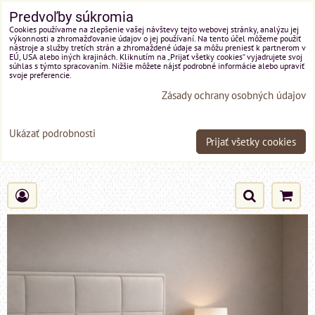
Predvoľby súkromia
Cookies používame na zlepšenie vašej návštevy tejto webovej stránky, analýzu jej
výkonnosti a zhromažďovanie údajov o jej používaní. Na tento účel môžeme použiť
nástroje a služby tretích strán a zhromaždené údaje sa môžu preniesť k partnerom v
EÚ, USA alebo iných krajinách. Kliknutím na „Prijať všetky cookies“ vyjadrujete svoj
súhlas s týmto spracovaním. Nižšie môžete nájsť podrobné informácie alebo upraviť
svoje preferencie.
Zásady ochrany osobných údajov
Ukázať podrobnosti
Prijať všetky cookies