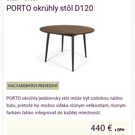
PORTO okrúhly stôl D120
VIAC FAREBNÝCH PREVEDENÍ
PORTO okrúhly jedálenský stôl môže byť ozdobou nášho
bytu, pretože ho možno vďaka rôznym veľkostiam, rôznym
farbám ľahko integrovať do každej miestnosti.
440 €
s DPH