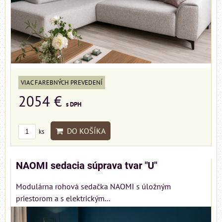
VIAC FAREBNÝCH PREVEDENÍ
2054 €
s DPH
DO KOŠÍKA
ks
NAOMI sedacia súprava tvar "U"
Modulárna rohová sedačka NAOMI s úložným
priestorom a s elektrickým...