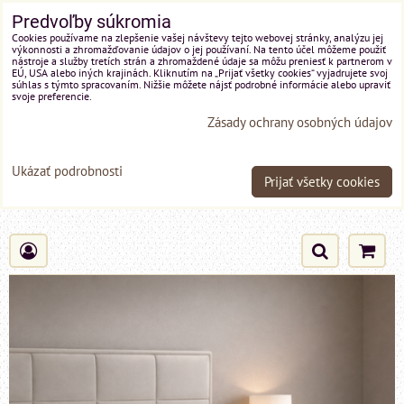
Predvoľby súkromia
Cookies používame na zlepšenie vašej návštevy tejto webovej stránky, analýzu jej
výkonnosti a zhromažďovanie údajov o jej používaní. Na tento účel môžeme použiť
nástroje a služby tretích strán a zhromaždené údaje sa môžu preniesť k partnerom v
EÚ, USA alebo iných krajinách. Kliknutím na „Prijať všetky cookies“ vyjadrujete svoj
súhlas s týmto spracovaním. Nižšie môžete nájsť podrobné informácie alebo upraviť
svoje preferencie.
Zásady ochrany osobných údajov
Ukázať podrobnosti
Prijať všetky cookies