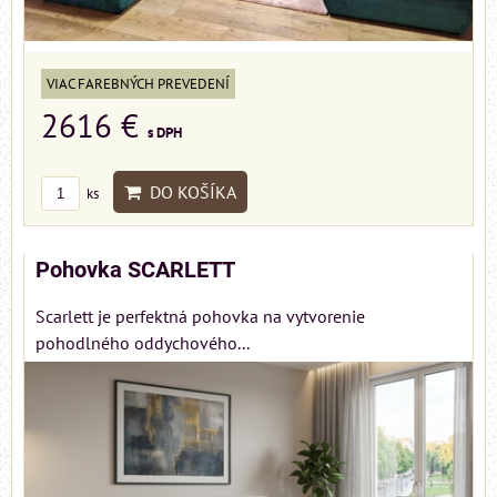
VIAC FAREBNÝCH PREVEDENÍ
2616 €
s DPH
DO KOŠÍKA
ks
Pohovka SCARLETT
Scarlett je perfektná pohovka na vytvorenie
pohodlného oddychového...