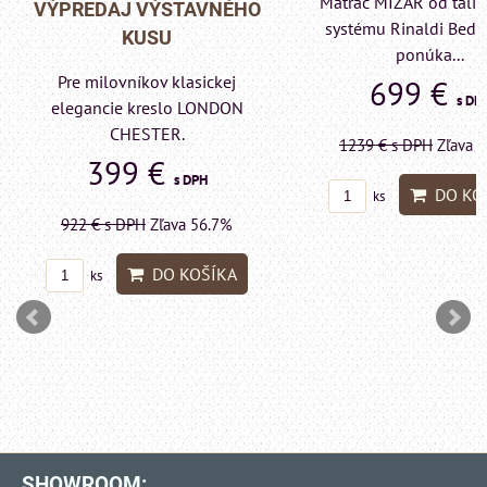
Matrac MIZAR od talianskeho
- VÝPREDAJ VÝST
systému Rinaldi Bed System
KUSU
ponúka...
Pre milovníkov klas
699 €
s DPH
elegancie kreslo a p
LONDON CHESTE
1239 €
s DPH
Zľava 43.6%
599 €
s DP
DO KOŠÍKA
ks
1415 €
s DPH
Zľava 
DO KO
ks
SHOWROOM: