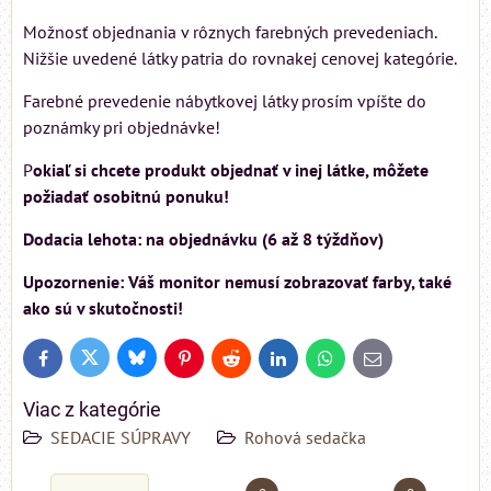
Možnosť objednania v rôznych farebných prevedeniach.
Nižšie uvedené látky patria do rovnakej cenovej kategórie.
Farebné prevedenie nábytkovej látky prosím vpíšte do
poznámky pri objednávke!
P
okiaľ si chcete produkt objednať v inej látke, môžete
požiadať osobitnú ponuku!
Dodacia lehota: na objednávku (6 až 8 týždňov)
Upozornenie: Váš monitor nemusí zobrazovať farby, také
ako sú v skutočnosti!
Bluesky
Twitter
Facebook
Pinterest
Reddit
LinkedIn
WhatsApp
E-
mail
Viac z kategórie
SEDACIE SÚPRAVY
Rohová sedačka