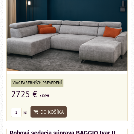
VIAC FAREBNÝCH PREVEDENÍ
2725 €
s DPH
DO KOŠÍKA
ks
Rohová sedacia súprava BAGGIO tvar U