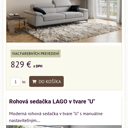
VIAC FAREBNÝCH PREVEDENÍ
829 €
s DPH
DO KOŠÍKA
ks
Rohová sedačka LAGO v tvare "U"
Moderná rohová sedačka v tvare "U" s manuálne
nastaviteľným...