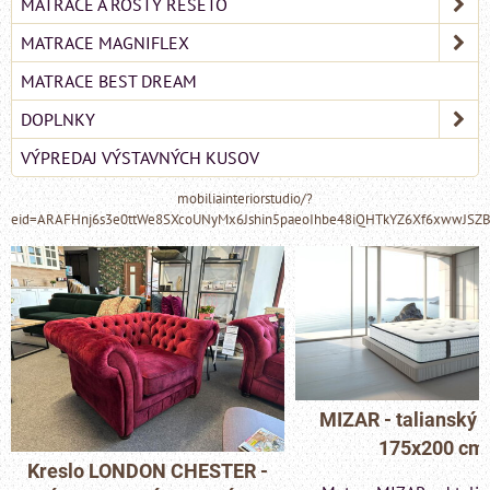
MATRACE A ROŠTY RESETO
MATRACE MAGNIFLEX
MATRACE BEST DREAM
DOPLNKY
VÝPREDAJ VÝSTAVNÝCH KUSOV
mobiliainteriorstudio/?
eid=ARAFHnj6s3e0ttWe8SXcoUNyMx6Jshin5paeoIhbe48iQHTkYZ6Xf6xwwJSZ
MIZAR - talianský matrac
175x200 cm
Pohovka LONDON C