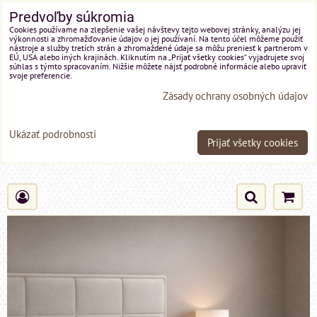
Predvoľby súkromia
Cookies používame na zlepšenie vašej návštevy tejto webovej stránky, analýzu jej
výkonnosti a zhromažďovanie údajov o jej používaní. Na tento účel môžeme použiť
nástroje a služby tretích strán a zhromaždené údaje sa môžu preniesť k partnerom v
EÚ, USA alebo iných krajinách. Kliknutím na „Prijať všetky cookies“ vyjadrujete svoj
súhlas s týmto spracovaním. Nižšie môžete nájsť podrobné informácie alebo upraviť
svoje preferencie.
Zásady ochrany osobných údajov
Ukázať podrobnosti
Prijať všetky cookies