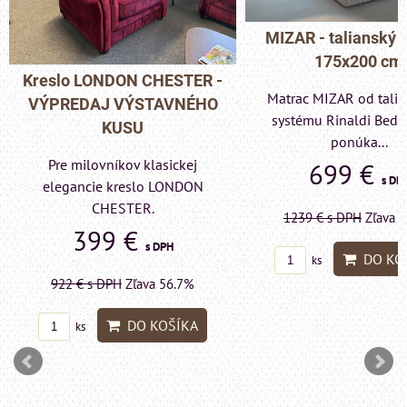
MIZAR - talianský matrac
175x200 cm
Pohovka LONDON C
Matrac MIZAR od talianskeho
- VÝPREDAJ VÝST
systému Rinaldi Bed System
KUSU
ponúka...
Pre milovníkov klas
699 €
s DPH
elegancie kreslo a p
LONDON CHESTE
1239 €
s DPH
Zľava 43.6%
599 €
s DP
DO KOŠÍKA
ks
1415 €
s DPH
Zľava 
DO KO
ks