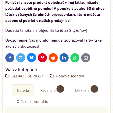
Pokiaľ si chcete produkt objednať v inej látke, môžete
požiadať osobitnú ponuku! V ponuke viac ako 30 druhov
látok v rôznych farebných prevedeniach, ktoré môžete
osobne si pozrieť v našich predajniach.
Dodacia lehota: na objednávku (6 až 8 týždňov)
Upozornenie: Váš monitor nemusí zobrazovať farby, také
ako sú v skutočnosti!
Bluesky
Twitter
Facebook
Pinterest
Reddit
LinkedIn
WhatsApp
E-
mail
Viac z kategórie
SEDACIE SÚPRAVY
Rohová sedačka
0
0
Galéria
Recenzie
Diskusia
Otázka k produktu