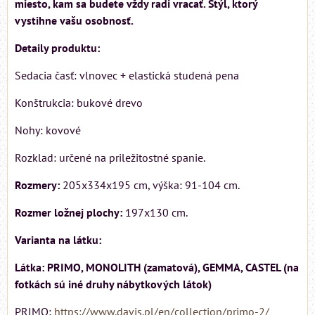
miesto, kam sa budete vždy radi vracať. Štýl, ktorý
vystihne vašu osobnosť.
Detaily produktu:
Sedacia časť: vlnovec + elastická studená pena
Konštrukcia: bukové drevo
Nohy: kovové
Rozklad: určené na priležitostné spanie.
Rozmery:
205x334x195 cm, výška: 91-104 cm.
Rozmer ložnej plochy:
197x130 cm.
Varianta na látku:
Látka: PRIMO, MONOLITH (zamatová), GEMMA, CASTEL (na
fotkách sú iné druhy nábytkových látok)
PRIMO:
https://www.davis.pl/en/collection/primo-2/