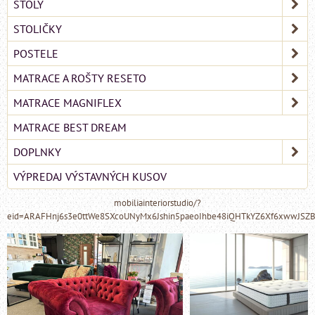
STOLY
STOLIČKY
POSTELE
MATRACE A ROŠTY RESETO
MATRACE MAGNIFLEX
MATRACE BEST DREAM
DOPLNKY
VÝPREDAJ VÝSTAVNÝCH KUSOV
mobiliainteriorstudio/?
eid=ARAFHnj6s3e0ttWe8SXcoUNyMx6Jshin5paeoIhbe48iQHTkYZ6Xf6xwwJSZ