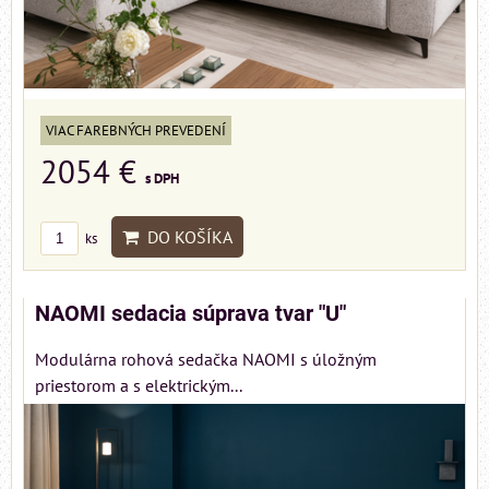
VIAC FAREBNÝCH PREVEDENÍ
2054 €
s DPH
DO KOŠÍKA
ks
NAOMI sedacia súprava tvar "U"
Modulárna rohová sedačka NAOMI s úložným
priestorom a s elektrickým...