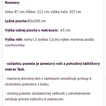
Rozmery:
šírka: 87 cm, hĺbka: 212 cm, výška čela: 107 cm
Ložná plocha:
80x200 cm
Výška ložnej plochy s matracom:
63 cm.
Výška nôh:
nohy č.5 (výška 12cm.) výber morenia podľa
vzorkovníka
-
súčasťou postele je lamelový rošt a pohodlný taštičkový
matrac Task.
- masívny drevený rám s lamelami umožňuje prístup k
úložnému priestoru z boku.
- úložný priestor dostatočnej veľkosti s odvetráváním
zaisťuje prívod vzduchu k matracom.