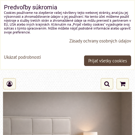
Predvoľby súkromia
Cookies používame na zlepšenie vašej návštevy tejto webovej stránky, analýzu jej
výkonnosti a zhromažďovanie údajov o jej používaní. Na tento účel môžeme použiť
nástroje a služby tretích strán a zhromaždené údaje sa môžu preniesť k partnerom v
EÚ, USA alebo iných krajinách. Kliknutím na „Prijať všetky cookies“ vyjadrujete svoj
súhlas s týmto spracovaním. Nižšie môžete nájsť podrobné informácie alebo upraviť
svoje preferencie.
Zásady ochrany osobných údajov
Ukázať podrobnosti
Prijať všetky cookies