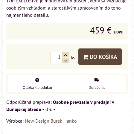
TOP EXCLUSIVE je modelový rad postelí, ktorý sa vyznačuje
osobitým vzhľadom a starostlivým spracovaním do toho
najmenšieho detailu.
459 €
s DPH
DO KOŠÍKA
ks
Otázka k produktu
Doručenia
Osobné prevzatie v predajni v
Dunajskej Strede
•
0 €
•
Výrobca:
New Design Burek Hanko