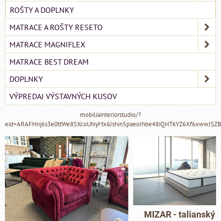
ROŠTY A DOPLNKY
MATRACE A ROŠTY RESETO
MATRACE MAGNIFLEX
MATRACE BEST DREAM
DOPLNKY
VÝPREDAJ VÝSTAVNÝCH KUSOV
mobiliainteriorstudio/?
eid=ARAFHnj6s3e0ttWe8SXcoUNyMx6Jshin5paeoIhbe48iQHTkYZ6Xf6xwwJSZ
MIZAR - talianský matrac