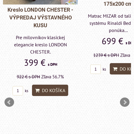
175x200 cm
-
Pohovka LONDO
Matrac MIZAR od talianskeho
O
- VÝPREDAJ VÝ
systému Rinaldi Bed System
KUSU
ponúka...
Pre milovníkov k
699 €
s DPH
elegancie kreslo
LONDON CHE
1239 €
s DPH
Zľava 43.6%
599 €
DO KOŠÍKA
ks
1415 €
s DPH
Zľa
DO 
ks