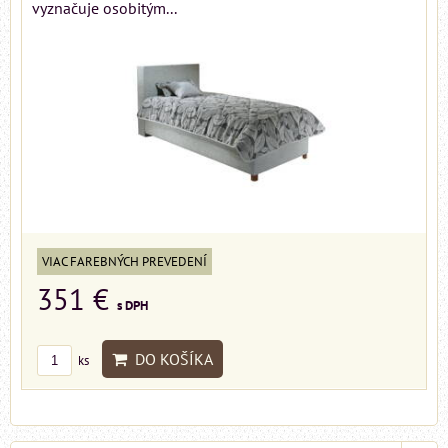
vyznačuje osobitým...
VIAC FAREBNÝCH PREVEDENÍ
351 €
s DPH
DO KOŠÍKA
ks