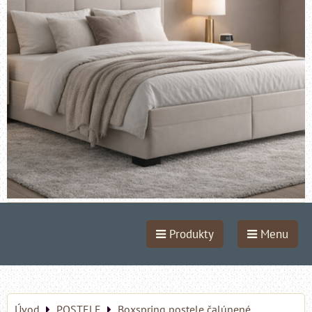
Produkty
Menu
Úvod
POSTELE
Boxspring postele čalúnené