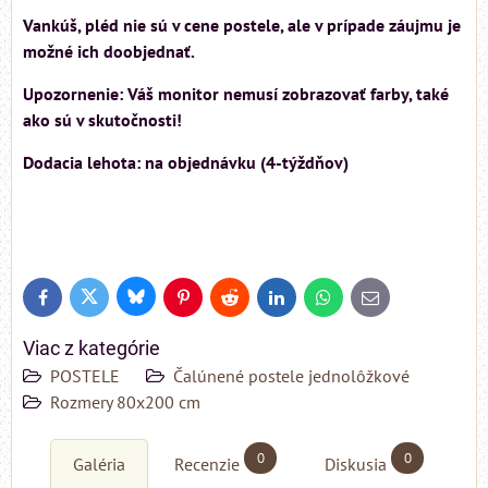
Vankúš, pléd nie sú v cene postele, ale v prípade záujmu je
možné ich doobjednať.
Upozornenie: Váš monitor nemusí zobrazovať farby, také
ako sú v skutočnosti!
Dodacia lehota: na objednávku (4-týždňov)
Bluesky
Twitter
Facebook
Pinterest
Reddit
LinkedIn
WhatsApp
E-
mail
Viac z kategórie
POSTELE
Čalúnené postele jednolôžkové
Rozmery 80x200 cm
0
0
Galéria
Recenzie
Diskusia