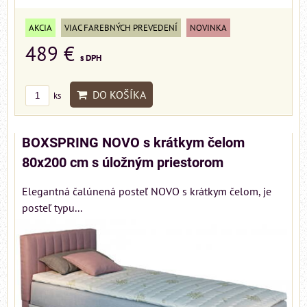
AKCIA
VIAC FAREBNÝCH PREVEDENÍ
NOVINKA
489 €
s DPH
DO KOŠÍKA
ks
BOXSPRING NOVO s krátkym čelom
80x200 cm s úložným priestorom
Elegantná čalúnená posteľ NOVO s krátkym čelom, je
posteľ typu...