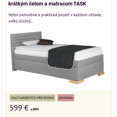
krátkým čelom a matracom TASK
Veľmi pohodlná a praktická posteľ v každom ohľade,
veľký úložný...
VIAC FAREBNÝCH PREVEDENÍ
NOVINKA
599 €
s DPH