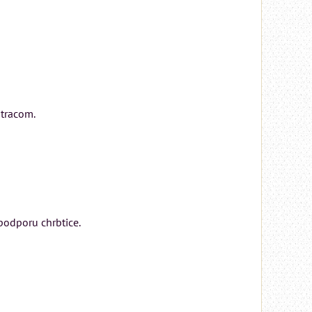
atracom.
odporu chrbtice.