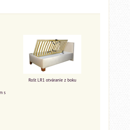
Rošt LR1 otváranie z boku
m s