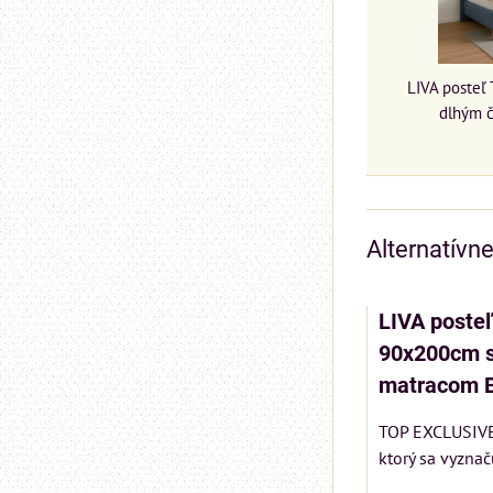
LIVA posteľ
dlhým 
Alternatívn
LIVA poste
90x200cm s
matracom 
TOP EXCLUSIVE 
ktorý sa vyznač