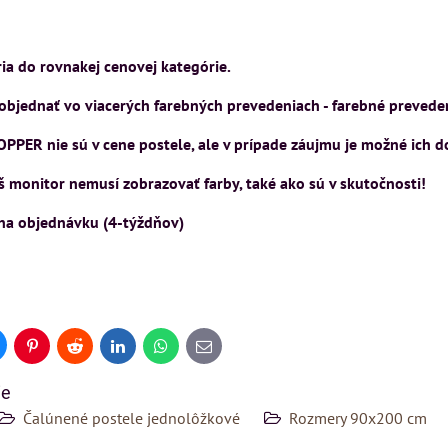
ria do rovnakej cenovej kategórie.
objednať vo viacerých farebných prevedeniach - farebné preveden
OPPER nie sú v cene postele, ale v prípade záujmu je možné ich 
 monitor nemusí zobrazovať farby, také ako sú v skutočnosti!
 na objednávku (4-týždňov)
uesky
Pinterest
Reddit
LinkedIn
WhatsApp
E-
mail
ie
Čalúnené postele jednolôžkové
Rozmery 90x200 cm