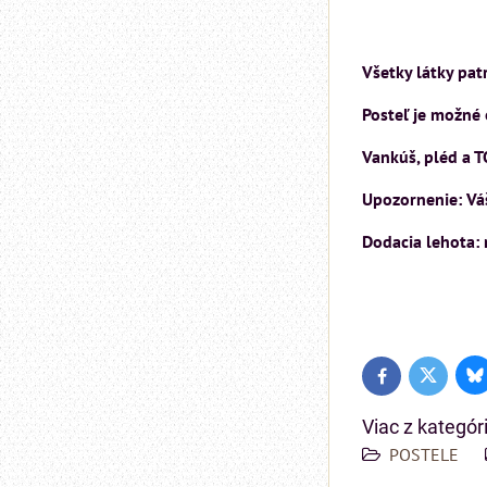
Všetky látky pat
Posteľ je možné 
Vankúš, pléd a T
Upozornenie: Váš
Dodacia lehota:
Bl
Twitter
Facebook
Viac z kategór
POSTELE