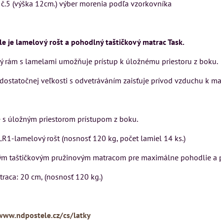
č.5 (výška 12cm.) výber morenia podľa vzorkovníka
Rinaldi Bed System
SU
VÝSTAVNÉHO KUSU
ponúka...
kej
Pre milovníkov klasickej
699 €
s DPH
elegancie kreslo LONDON
e je lamelový rošt a pohodlný taštičkový matrac Task.
CHESTER.
DO KOŠÍKA
ks
ý rám s lamelami umožňuje prístup k úložnému priestoru z boku.
399 €
s DPH
r dostatočnej veľkosti s odvetráváním zaisťuje prívod vzduchu k m
DO KOŠÍKA
ks
KA
e s úložným priestorom prístupom z boku.
-lamelový rošt (nosnosť 120 kg, počet lamiel 14 ks.)
taštičkovým pružinovým matracom pre maximálne pohodlie a p
a: 20 cm, (nosnosť 120 kg.)
www.ndpostele.cz/cs/latky