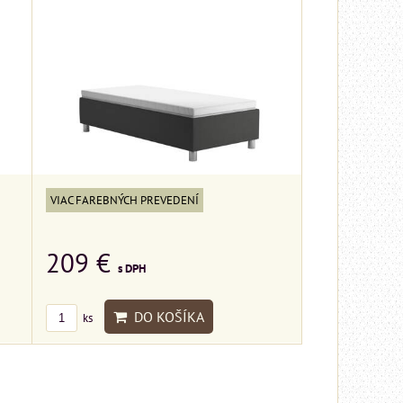
VIAC FAREBNÝCH PREVEDENÍ
209 €
s DPH
DO KOŠÍKA
ks