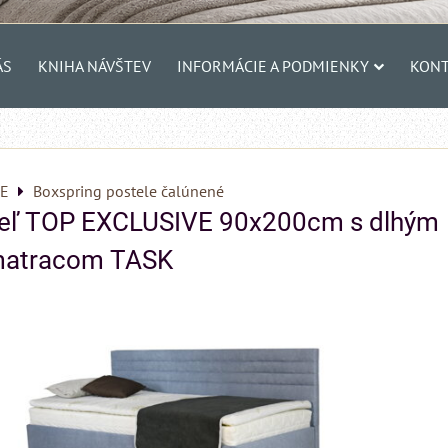
ÁS
KNIHA NÁVŠTEV
INFORMÁCIE A PODMIENKY
KONT
E
Boxspring postele čalúnené
teľ TOP EXCLUSIVE 90x200cm s dlhým
matracom TASK