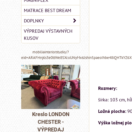
MAGNIFLEX
MATRACE BEST DREAM
DOPLNKY
VÝPREDAJ VÝSTAVNÝCH
KUSOV
mobiliainteriorstudio/?
eid=ARAFHnj6s3e0ttWe8SXcoUNyMx6Jshin5paeoIhbe48iQHTkYZ6
Rozmery:
šírka: 103 cm, h
MIZAR - talianský
matrac 175x200 cm
Ložná plocha:
9
DON
Pohovka LONDO
-
CHESTER -
Výška ložnej pl
Matrac MIZAR od
J
VÝPREDAJ
talianskeho systému