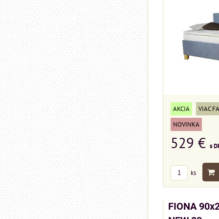
AKCIA
VIAC F
NOVINKA
529 €
s D
ks
FIONA 90x