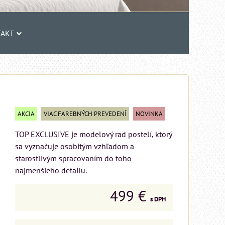
AKT
AKCIA
VIAC FAREBNÝCH PREVEDENÍ
NOVINKA
TOP EXCLUSIVE je modelový rad postelí, ktorý
sa vyznačuje osobitým vzhľadom a
starostlivým spracovaním do toho
najmenšieho detailu.
499 €
s DPH