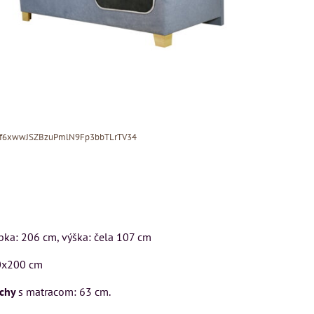
Xf6xwwJSZBzuPmlN9Fp3bbTLrTV34
ĺbka: 206 cm, výška: čela 107 cm
MIZAR - talianský
matrac 175x200 cm
0x200 cm
N
Kreslo LONDON
CHESTER -
ochy
s matracom: 63 cm.
Matrac MIZAR od
VÝPREDAJ
talianskeho systému