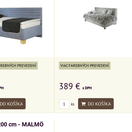
AREBNÝCH PREVEDENÍ
VIAC FAREBNÝCH PREVEDENÍ
389 €
PH
s DPH
DO KOŠÍKA
DO KOŠÍKA
ks
200 cm - MALMÖ