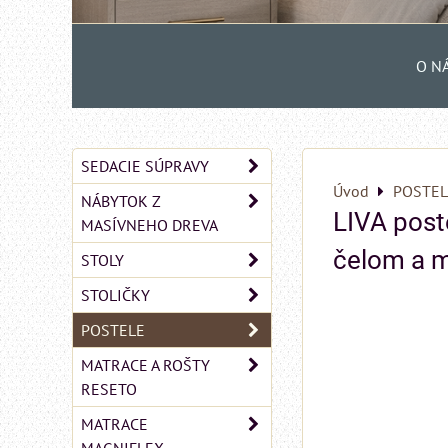
O N
SEDACIE SÚPRAVY
Úvod
POSTEL
NÁBYTOK Z
LIVA pos
MASÍVNEHO DREVA
čelom a 
STOLY
STOLIČKY
POSTELE
MATRACE A ROŠTY
RESETO
MATRACE