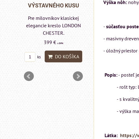
Výška nôh:
nohy 
Rinaldi Bed System
 KUSU
VÝSTAVNÉHO KU
ponúka...
asickej
Pre milovníkov klasic
699 €
s DPH
 LONDON
elegancie kreslo a
-
súčasťou postel
pohovka LONDON
DO KOŠÍKA
ks
- masívny dreven
CHESTER.
599 €
- úložný priesto
s DPH
OŠÍKA
DO KOŠÍ
ks
Popis:
- posteľ j
- rošt typ: LR1
- s kvalitným 
- výška matrac
Látka:
https://