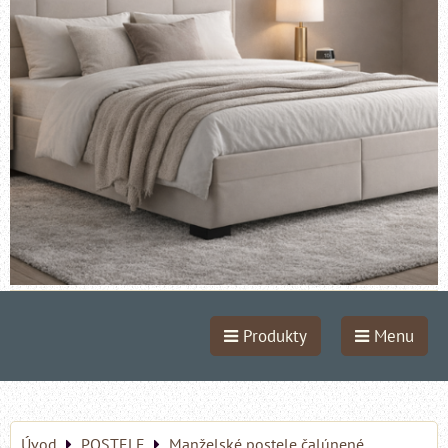
Produkty
Menu
Úvod
POSTELE
Manželské postele čalúnené