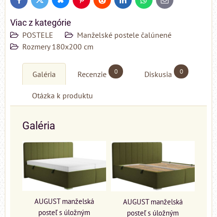
Bluesky
Twitter
Facebook
Pinterest
Reddit
LinkedIn
WhatsApp
E-
mail
Viac z kategórie
POSTELE
Manželské postele čalúnené
Rozmery 180x200 cm
0
0
Galéria
Recenzie
Diskusia
Otázka k produktu
Galéria
AUGUST manželská
AUGUST manželská
posteľ s úložným
posteľ s úložným