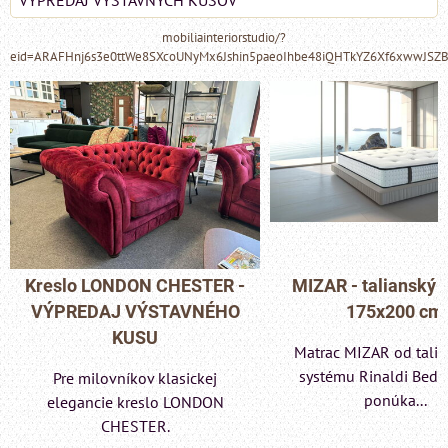
mobiliainteriorstudio/?
eid=ARAFHnj6s3e0ttWe8SXcoUNyMx6Jshin5paeoIhbe48iQHTkYZ6Xf6xwwJSZ
MIZAR - talianský matrac
Pohovka LONDON C
175x200 cm
- VÝPREDAJ VÝST
KUSU
Matrac MIZAR od talianskeho
systému Rinaldi Bed System
Pre milovníkov klas
ponúka...
elegancie kreslo a p
LONDON CHESTE