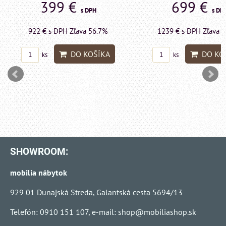
699 €
599 €
s DPH
s DP
1239 €
s DPH
Zľava 43.6%
1415 €
s DPH
Zľava 
DO KOŠÍKA
DO KO
ks
ks
SHOWROOM:
mobilia nábytok
929 01 Dunajská Streda, Galantská cesta 5694/13
Telefón: 0910 151 107, e-mail:
shop@mobiliashop.sk