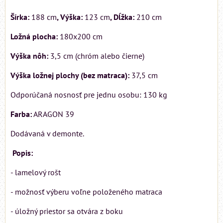
Šírka:
188 cm
, Výška:
123 cm
, Dĺžka:
210 cm
Ložná plocha:
180x200 cm
Výška nôh:
3,5 cm (chróm alebo čierne)
Výška ložnej plochy (bez matraca):
37,5 cm
Odporúčaná nosnosť pre jednu osobu: 130 kg
Farba:
ARAGON 39
Dodávaná v demonte.
Popis:
- lamelový rošt
- možnosť výberu voľne položeného matraca
- úložný priestor sa otvára z boku