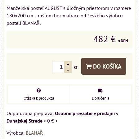
Manželská posteľ AUGUST s úložným priestorom v rozmere
180x200 cm s roštom bez matrace od českého výrobcu
postelí BLANAŘ.
482 €
s DPH
DO KOŠÍKA
ks
Otázka k produktu
Doručenia
Osobné prevzatie v predajni v
Dunajskej Strede
•
0 €
•
Výrobca:
BLANAŘ