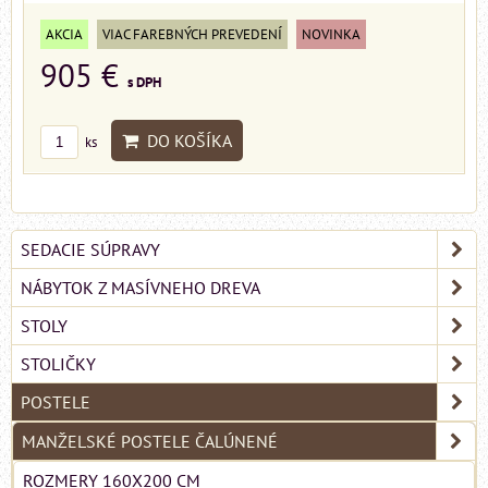
AKCIA
VIAC FAREBNÝCH PREVEDENÍ
NOVINKA
905 €
s DPH
DO KOŠÍKA
ks
SEDACIE SÚPRAVY
NÁBYTOK Z MASÍVNEHO DREVA
STOLY
STOLIČKY
POSTELE
MANŽELSKÉ POSTELE ČALÚNENÉ
ROZMERY 160X200 CM