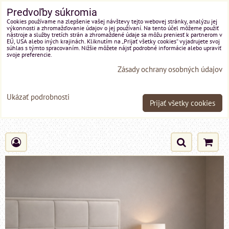
Predvoľby súkromia
Cookies používame na zlepšenie vašej návštevy tejto webovej stránky, analýzu jej
výkonnosti a zhromažďovanie údajov o jej používaní. Na tento účel môžeme použiť
nástroje a služby tretích strán a zhromaždené údaje sa môžu preniesť k partnerom v
EÚ, USA alebo iných krajinách. Kliknutím na „Prijať všetky cookies“ vyjadrujete svoj
súhlas s týmto spracovaním. Nižšie môžete nájsť podrobné informácie alebo upraviť
svoje preferencie.
Zásady ochrany osobných údajov
Ukázať podrobnosti
Prijať všetky cookies