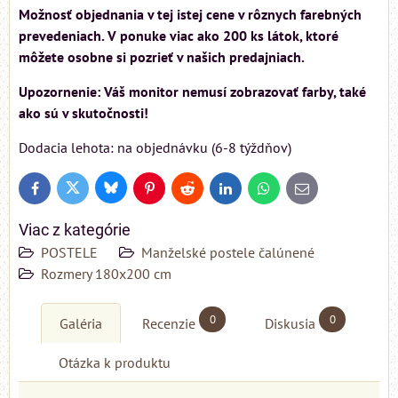
Možnosť objednania v tej istej cene v rôznych farebných
prevedeniach. V ponuke viac ako 200 ks látok, ktoré
môžete osobne si pozrieť v našich predajniach.
Upozornenie: Váš monitor nemusí zobrazovať farby, také
ako sú v skutočnosti!
Dodacia lehota: na objednávku (6-8 týždňov)
Bluesky
Twitter
Facebook
Pinterest
Reddit
LinkedIn
WhatsApp
E-
mail
Viac z kategórie
POSTELE
Manželské postele čalúnené
Rozmery 180x200 cm
0
0
Galéria
Recenzie
Diskusia
Otázka k produktu