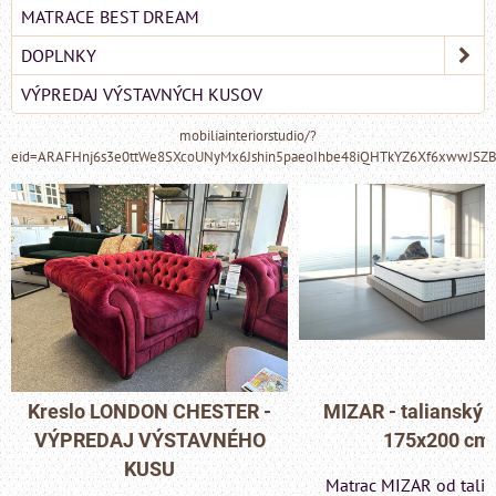
MATRACE BEST DREAM
DOPLNKY
VÝPREDAJ VÝSTAVNÝCH KUSOV
mobiliainteriorstudio/?
eid=ARAFHnj6s3e0ttWe8SXcoUNyMx6Jshin5paeoIhbe48iQHTkYZ6Xf6xwwJSZ
MIZAR - talianský matrac
Pohovka LONDON C
175x200 cm
- VÝPREDAJ VÝST
KUSU
Matrac MIZAR od talianskeho