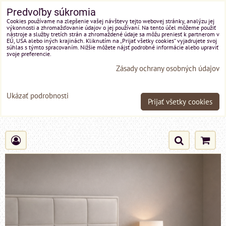
Predvoľby súkromia
Cookies používame na zlepšenie vašej návštevy tejto webovej stránky, analýzu jej
výkonnosti a zhromažďovanie údajov o jej používaní. Na tento účel môžeme použiť
nástroje a služby tretích strán a zhromaždené údaje sa môžu preniesť k partnerom v
EÚ, USA alebo iných krajinách. Kliknutím na „Prijať všetky cookies“ vyjadrujete svoj
súhlas s týmto spracovaním. Nižšie môžete nájsť podrobné informácie alebo upraviť
svoje preferencie.
Zásady ochrany osobných údajov
Ukázať podrobnosti
Prijať všetky cookies