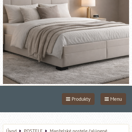
Produkty
Menu
Úvod
POSTELE
Manželské postele čalúnené