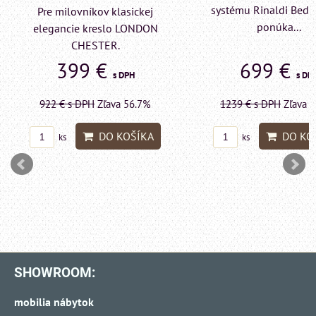
systému Rinaldi Bed System
Pre milovníkov klas
ponúka...
elegancie kreslo a p
LONDON CHESTE
699 €
599 €
s DPH
s DP
1239 €
s DPH
Zľava 43.6%
1415 €
s DPH
Zľava 
DO KOŠÍKA
DO KO
ks
ks
SHOWROOM:
mobilia nábytok