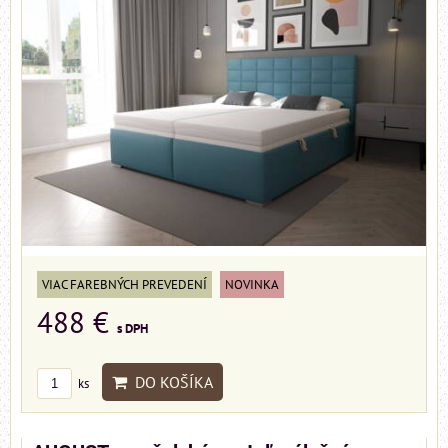
VIAC FAREBNÝCH PREVEDENÍ
NOVINKA
488 €
s DPH
DO KOŠÍKA
ks