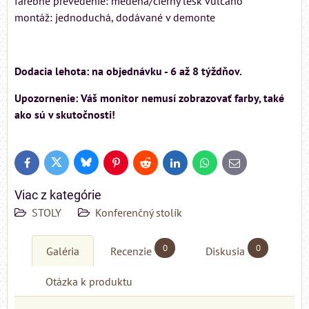
farebné prevedenie: medená/čierny lesk vulcano
montáž: jednoduchá, dodávané v demonte
Dodacia lehota: na objednávku - 6 až 8 týždňov.
Upozornenie: Váš monitor nemusí zobrazovať farby, také
ako sú v skutočnosti!
Bluesky
Twitter
Facebook
Pinterest
Reddit
LinkedIn
WhatsApp
E-
mail
Viac z kategórie
STOLY
Konferenčný stolík
0
0
Galéria
Recenzie
Diskusia
Otázka k produktu