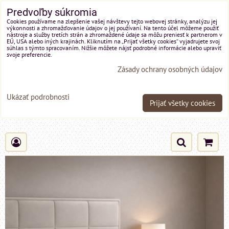
Predvoľby súkromia
Cookies používame na zlepšenie vašej návštevy tejto webovej stránky, analýzu jej
výkonnosti a zhromažďovanie údajov o jej používaní. Na tento účel môžeme použiť
nástroje a služby tretích strán a zhromaždené údaje sa môžu preniesť k partnerom v
EÚ, USA alebo iných krajinách. Kliknutím na „Prijať všetky cookies“ vyjadrujete svoj
súhlas s týmto spracovaním. Nižšie môžete nájsť podrobné informácie alebo upraviť
svoje preferencie.
Zásady ochrany osobných údajov
Ukázať podrobnosti
Prijať všetky cookies