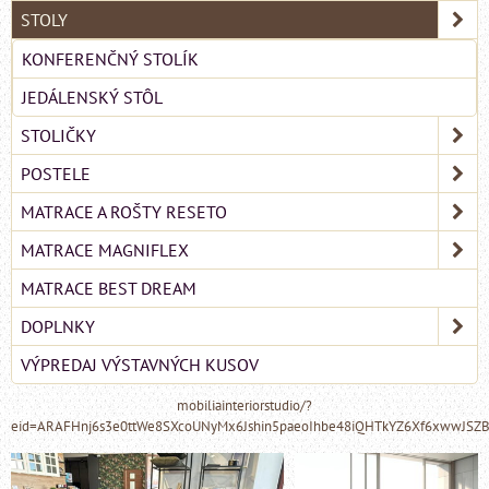
STOLY
KONFERENČNÝ STOLÍK
JEDÁLENSKÝ STÔL
STOLIČKY
POSTELE
MATRACE A ROŠTY RESETO
MATRACE MAGNIFLEX
MATRACE BEST DREAM
DOPLNKY
VÝPREDAJ VÝSTAVNÝCH KUSOV
mobiliainteriorstudio/?
eid=ARAFHnj6s3e0ttWe8SXcoUNyMx6Jshin5paeoIhbe48iQHTkYZ6Xf6xwwJSZ