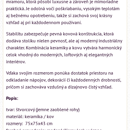
mramoru, ktorá pôsobí luxusne a zároveň je mimoriadne
praktická. Je odolná voči poškriabaniu, vysokým teplotám
aj bežnému opotrebeniu, takže si zachová svoj krásny
vzhľad aj pri každodennom používaní.
Stabilitu zabezpečuje pevná kovová konštrukcia, ktorá
dodáva stolíku nielen pevnosť, ale aj moderný industriálny
charakter. Kombinácia keramiky a kovu vytvára harmonický
celok vhodný do moderných, loftových aj elegantných
interiérov.
Vďaka svojim rozmerom ponúka dostatok priestoru na
odkladanie nápojov, dekorácií či každodenných drobností,
pričom si zachováva vzdušný a dizajnovo čistý vzhľad.
Popis:
tvar: štvorcový (jemne zaoblené rohy)
materiál: keramika / kov
rozmery: 75x75x43 cm