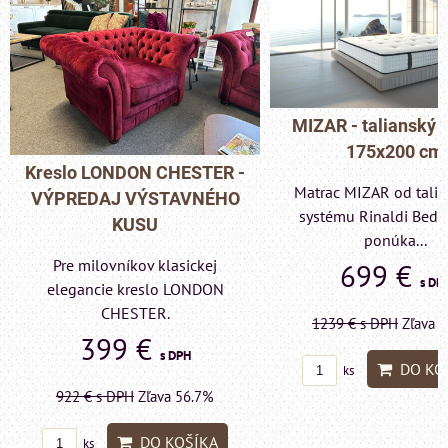
MIZAR - talianský matrac
175x200 cm
Pohovka LONDON C
Matrac MIZAR od talianskeho
- VÝPREDAJ VÝST
systému Rinaldi Bed System
KUSU
ponúka...
Pre milovníkov klas
699 €
s DPH
elegancie kreslo a p
LONDON CHESTE
1239 €
s DPH
Zľava 43.6%
599 €
s DP
DO KOŠÍKA
ks
1415 €
s DPH
Zľava 
DO KO
ks