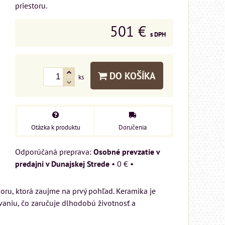
priestoru.
501 €
s DPH
DO KOŠÍKA
ks
Otázka k produktu
Doručenia
Osobné prevzatie v
predajni v Dunajskej Strede
•
0 €
•
u, ktorá zaujme na prvý pohľad. Keramika je
niu, čo zaručuje dlhodobú životnosť a