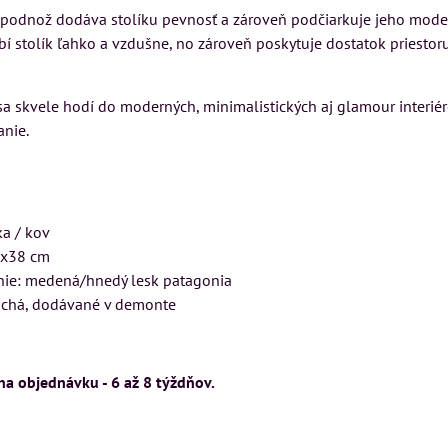
Rinaldi Bed System
SU
VÝSTAVNÉHO KUSU
 podnož dodáva stolíku pevnosť a zároveň podčiarkuje jeho moder
ponúka...
bí stolík ľahko a vzdušne, no zároveň poskytuje dostatok priesto
kej
Pre milovníkov klasickej
699 €
s DPH
elegancie kreslo LONDON
CHESTER.
 skvele hodí do moderných, minimalistických aj glamour interiéro
DO KOŠÍKA
ks
anie.
399 €
s DPH
DO KOŠÍKA
ks
KA
ka / kov
3x38 cm
nie: medená/hnedý lesk patagonia
chá, dodávané v demonte
na objednávku - 6 až 8 týždňov.