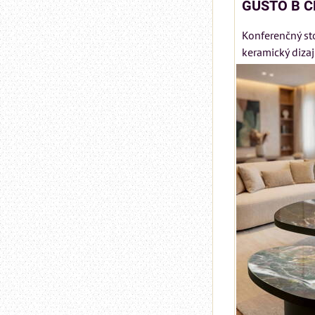
GUSTO B 
Konferenčný st
keramický diza