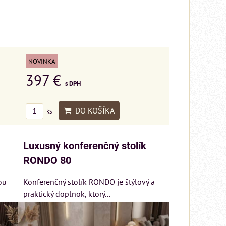
NOVINKA
397 €
s DPH
DO KOŠÍKA
ks
Luxusný konferenčný stolík
RONDO 80
ou
Konferenčný stolík RONDO je štýlový a
praktický doplnok, ktorý...