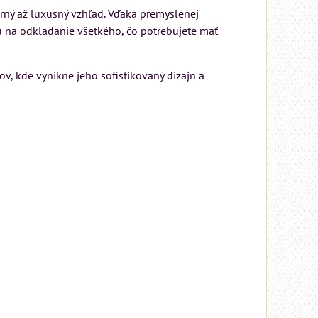
ný až luxusný vzhľad. Vďaka premyslenej
ru na odkladanie všetkého, čo potrebujete mať
v, kde vynikne jeho sofistikovaný dizajn a