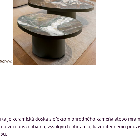
Xf6xwwJSZBzuPmlN9Fp3bbTLrTV34
MIZAR - talianský
matrac 175x200 cm
íka je keramická doska s efektom prírodného kameňa alebo mramor
N
Kreslo LONDON
ná voči poškriabaniu, vysokým teplotám aj každodennému používa
CHESTER -
Matrac MIZAR od
bu.
VÝPREDAJ
talianskeho systému