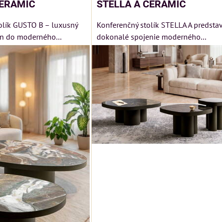
CERAMIC
STELLA A CERAMIC
olík GUSTO B – luxusný
Konferenčný stolík STELLA A predsta
jn do moderného...
dokonalé spojenie moderného...