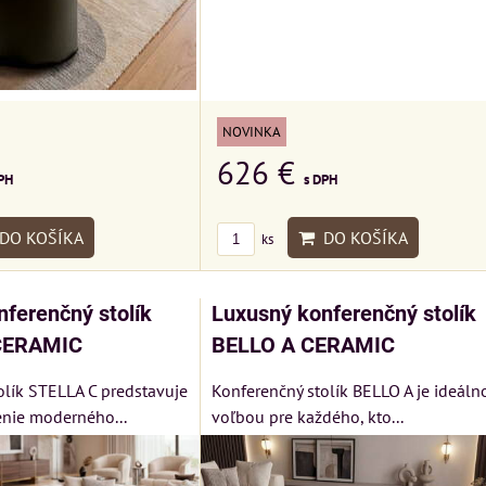
NOVINKA
626 €
PH
s DPH
DO KOŠÍKA
DO KOŠÍKA
ks
ferenčný stolík
Luxusný konferenčný stolík
CERAMIC
BELLO A CERAMIC
olík STELLA C predstavuje
Konferenčný stolík BELLO A je ideáln
nie moderného...
voľbou pre každého, kto...