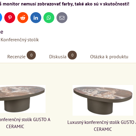
 monitor nemusí zobrazovať farby, také ako sú v skutočnosti!
uesky
Pinterest
Reddit
LinkedIn
WhatsApp
E-
mail
ie
Konferenčný stolík
0
0
Recenzie
Diskusia
Otázka k produktu
onferenčný stolík GUSTO A
Luxusný konferenčný stolík GUSTO
CERAMIC
CERAMIC