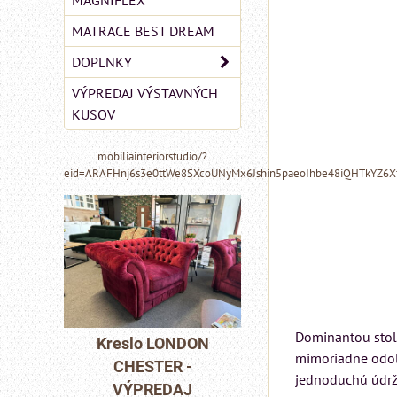
MAGNIFLEX
MATRACE BEST DREAM
DOPLNKY
VÝPREDAJ VÝSTAVNÝCH
KUSOV
mobiliainteriorstudio/?
eid=ARAFHnj6s3e0ttWe8SXcoUNyMx6Jshin5paeoIhbe48iQHTkYZ6
MIZAR - talianský
matrac 175x200 cm
Dominantou stol
DON
Pohovka LONDO
mimoriadne odol
-
CHESTER -
Matrac MIZAR od
jednoduchú údrž
J
VÝPREDAJ
talianskeho systému