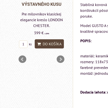
Rinaldi Bed System
 KUSU
VÝSTAVNÉHO KU
Stabilná kovová
ponúka...
konštrukcii pôso
asickej
Pre milovníkov klasic
poruke.
699 €
s DPH
 LONDON
elegancie kreslo a
pohovka LONDON
Model GUSTO A sa
DO KOŠÍKA
ks
CHESTER.
kvalitné spracov
599 €
s DPH
POPIS:
OŠÍKA
DO KOŠÍ
ks
materiál: kerami
rozmery: 118x7
farebné prevede
montáž: jednodu
Dodacia lehota: 