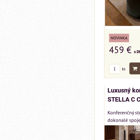
NOVINKA
459 €
s D
ks
Luxusný kon
STELLA C 
Konferenčný st
dokonalé spoje