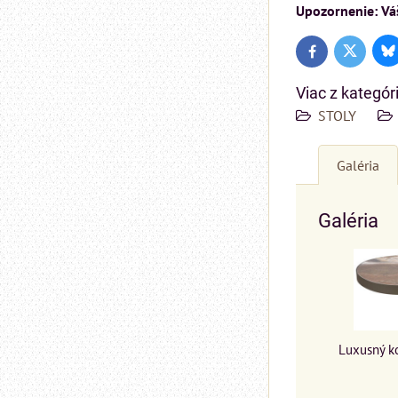
Upozornenie: Váš
Bl
Twitter
Facebook
Viac z kategór
STOLY
Galéria
Galéria
Luxusný k