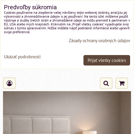
Predvoľby súkromia
Cookies používame na zlepšenie vašej návštevy tejto webovej stránky, analýzu jej
výkonnosti a zhromažďovanie údajov o jej používaní. Na tento účel môžeme použiť
nástroje a služby tretích strán a zhromaždené údaje sa môžu preniesť k partnerom v
EÚ, USA alebo iných krajinách. Kliknutím na „Prijať všetky cookies“ vyjadrujete svoj
súhlas s týmto spracovaním. Nižšie môžete nájsť podrobné informácie alebo upraviť
svoje preferencie.
Zásady ochrany osobných údajov
Ukázať podrobnosti
Prijať všetky cookies