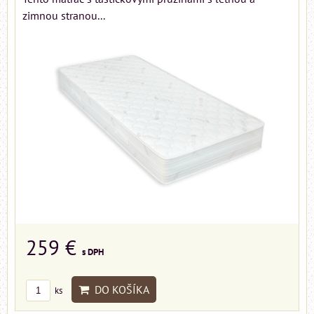
zimnou stranou...
259 €
s DPH
DO KOŠÍKA
ks