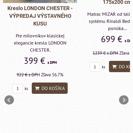
175x200 cm
Pohovka LONDON C
Matrac MIZAR od talianskeho
- VÝPREDAJ VÝST
systému Rinaldi Bed System
KUSU
ponúka...
Pre milovníkov klas
699 €
s DPH
elegancie kreslo a p
LONDON CHESTE
1239 €
s DPH
Zľava 43.6%
599 €
s DP
DO KOŠÍKA
ks
1415 €
s DPH
Zľava 
DO KO
ks