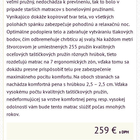
veľmi pružný, nedochádza k prevlneniu, tak to bolo v
prípade starších matracov s bonelovými pružinami.
Vynikajúco dokáže kopírovať tvar tela, vo všetkých
polohách spánku zabezpečuje pohodlnú a relaxačnú noc.
Optimálne podopiera telo a zabraňuje vytváraniu tlakových
bodov, čím odbremeňuje chrbticu aj svaly. Na každom metri
štvorcovom je umiestnených 255 pružín kvalitných
oceľových taštičkových pružín rôznych hrúbok, tieto
rozdeľujú matrac na 7 ergonomických zón, vďaka tomu sa
dokážu presne prispôsobiť telu pre zabezpečenie
maximálneho pocitu komfortu. Na oboch stranách sa
nachádza komfortná pena s hrúbkou 2,5 – 2,5 cm. Vďaka
vysokému počtu kvalitných taštičkových pružín,
nedeformujúcej sa vrstve komfortnej peny, resp. vysokej
odolnosti vám bude tento matrac slúžiť počas mnohých
rokov.
259 €
s DPH