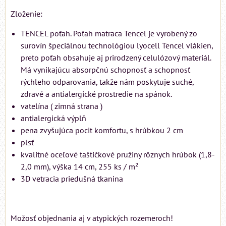
Zloženie:
TENCEL poťah. Poťah matraca Tencel je vyrobený zo
surovín špeciálnou technológiou lyocell Tencel vlákien,
preto poťah obsahuje aj prirodzený celulózový materiál.
Má vynikajúcu absorpčnú schopnosť a schopnosť
rýchleho odparovania, takže nám poskytuje suché,
zdravé a antialergické prostredie na spánok.
vatelína ( zimná strana )
antialergická výplň
pena zvyšujúca pocit komfortu, s hrúbkou 2 cm
plsť
kvalitné oceľové taštičkové pružiny rôznych hrúbok (1,8-
2,0 mm), výška 14 cm, 255 ks / m²
3D vetracia priedušná tkanina
Možosť objednania aj v atypických rozemeroch!