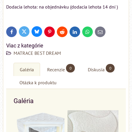
Dodacia lehota: na objednávku (dodacia lehota 14 dní )
Bluesky
Twitter
Facebook
Pinterest
Reddit
LinkedIn
WhatsApp
E-
mail
Viac z kategórie
MATRACE BEST DREAM
0
0
Galéria
Recenzie
Diskusia
Otázka k produktu
Galéria