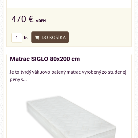
470 €
s DPH
DO KOŠÍKA
ks
Matrac SIGLO 80x200 cm
Je to tvrdý vákuovo balený matrac vyrobený zo studenej
peny s...