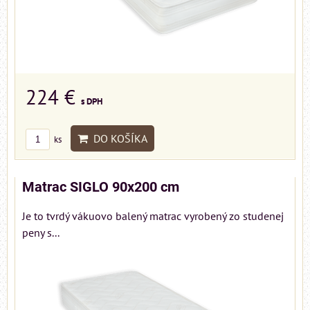
224 €
s DPH
DO KOŠÍKA
ks
Matrac SIGLO 90x200 cm
Je to tvrdý vákuovo balený matrac vyrobený zo studenej
peny s...