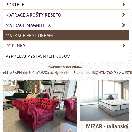
POSTELE
MATRACE A ROŠTY RESETO
MATRACE MAGNIFLEX
MATRACE BEST DREAM
DOPLNKY
VÝPREDAJ VÝSTAVNÝCH KUSOV
mobiliainteriorstudio/?
eid=ARAFHnj6s3e0ttWe8SXcoUNyMx6Jshin5paeoIhbe48iQHTkYZ6Xf6xwwJSZ
MIZAR - talianský matrac