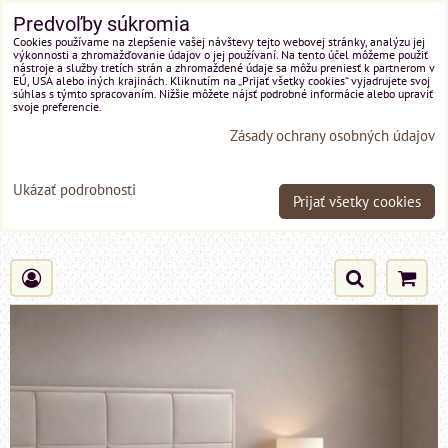
Predvoľby súkromia
Cookies používame na zlepšenie vašej návštevy tejto webovej stránky, analýzu jej
výkonnosti a zhromažďovanie údajov o jej používaní. Na tento účel môžeme použiť
nástroje a služby tretích strán a zhromaždené údaje sa môžu preniesť k partnerom v
EÚ, USA alebo iných krajinách. Kliknutím na „Prijať všetky cookies“ vyjadrujete svoj
súhlas s týmto spracovaním. Nižšie môžete nájsť podrobné informácie alebo upraviť
svoje preferencie.
Zásady ochrany osobných údajov
Ukázať podrobnosti
Prijať všetky cookies