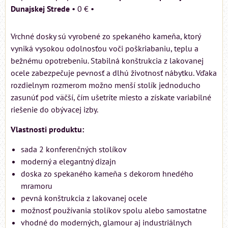
Dunajskej Strede
•
0 €
•
Vrchné dosky sú vyrobené zo spekaného kameňa, ktorý
vyniká vysokou odolnosťou voči poškriabaniu, teplu a
bežnému opotrebeniu. Stabilná konštrukcia z lakovanej
ocele zabezpečuje pevnosť a dlhú životnosť nábytku. Vďaka
rozdielnym rozmerom možno menší stolík jednoducho
zasunúť pod väčší, čím ušetríte miesto a získate variabilné
riešenie do obývacej izby.
Vlastnosti produktu:
sada 2 konferenčných stolíkov
moderný a elegantný dizajn
doska zo spekaného kameňa s dekorom hnedého
mramoru
pevná konštrukcia z lakovanej ocele
možnosť používania stolíkov spolu alebo samostatne
vhodné do moderných, glamour aj industriálnych