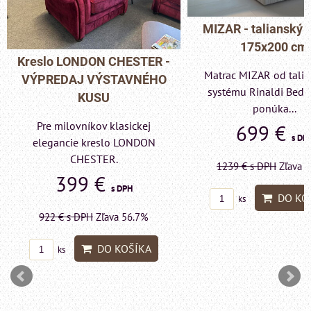
MIZAR - talianský matrac
175x200 cm
o LONDON CHESTER -
Matrac MIZAR od talianskeho
EDAJ VÝSTAVNÉHO
systému Rinaldi Bed System
KUSU
ponúka...
 milovníkov klasickej
699 €
s DPH
gancie kreslo LONDON
CHESTER.
1239 €
s DPH
Zľava 43.6%
399 €
s DPH
DO KOŠÍKA
ks
2 €
s DPH
Zľava 56.7%
DO KOŠÍKA
ks