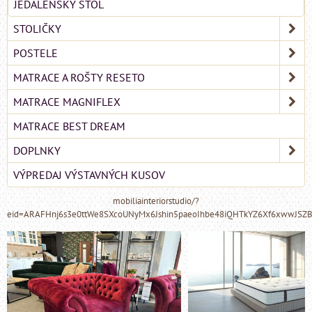
JEDÁLENSKÝ STÔL
STOLIČKY
POSTELE
MATRACE A ROŠTY RESETO
MATRACE MAGNIFLEX
MATRACE BEST DREAM
DOPLNKY
VÝPREDAJ VÝSTAVNÝCH KUSOV
mobiliainteriorstudio/?
eid=ARAFHnj6s3e0ttWe8SXcoUNyMx6Jshin5paeoIhbe48iQHTkYZ6Xf6xwwJSZ