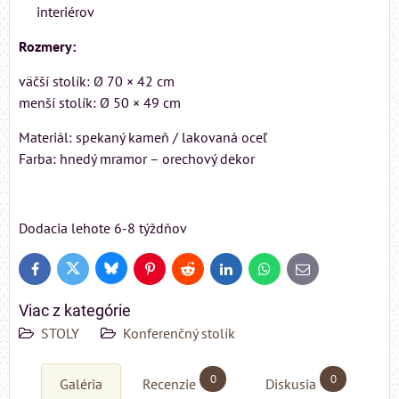
interiérov
Rozmery:
väčší stolík: Ø 70 × 42 cm
menší stolík: Ø 50 × 49 cm
Materiál: spekaný kameň / lakovaná oceľ
Farba: hnedý mramor – orechový dekor
Dodacia lehote 6-8 týždňov
Bluesky
Twitter
Facebook
Pinterest
Reddit
LinkedIn
WhatsApp
E-
mail
Viac z kategórie
STOLY
Konferenčný stolík
0
0
Galéria
Recenzie
Diskusia