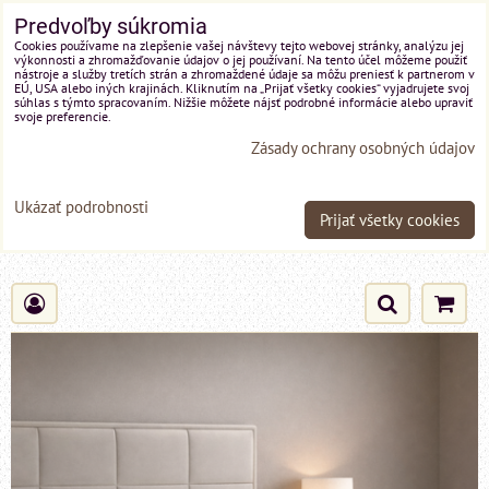
Predvoľby súkromia
Cookies používame na zlepšenie vašej návštevy tejto webovej stránky, analýzu jej
výkonnosti a zhromažďovanie údajov o jej používaní. Na tento účel môžeme použiť
nástroje a služby tretích strán a zhromaždené údaje sa môžu preniesť k partnerom v
EÚ, USA alebo iných krajinách. Kliknutím na „Prijať všetky cookies“ vyjadrujete svoj
súhlas s týmto spracovaním. Nižšie môžete nájsť podrobné informácie alebo upraviť
svoje preferencie.
Zásady ochrany osobných údajov
Ukázať podrobnosti
Prijať všetky cookies