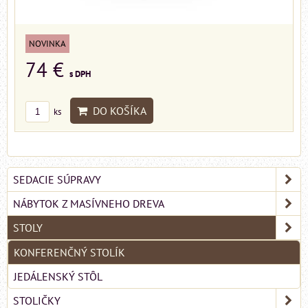
NOVINKA
74 €
s DPH
DO KOŠÍKA
ks
SEDACIE SÚPRAVY
NÁBYTOK Z MASÍVNEHO DREVA
STOLY
KONFERENČNÝ STOLÍK
JEDÁLENSKÝ STÔL
STOLIČKY