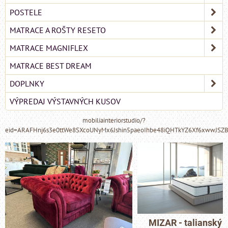
POSTELE
MATRACE A ROŠTY RESETO
MATRACE MAGNIFLEX
MATRACE BEST DREAM
DOPLNKY
VÝPREDAJ VÝSTAVNÝCH KUSOV
mobiliainteriorstudio/?
eid=ARAFHnj6s3e0ttWe8SXcoUNyMx6Jshin5paeoIhbe48iQHTkYZ6Xf6xwwJSZ
MIZAR - talianský 