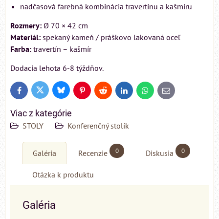
nadčasová farebná kombinácia travertínu a kašmíru
Rozmery:
Ø 70 × 42 cm
Materiál:
spekaný kameň / práškovo lakovaná oceľ
Farba:
travertín – kašmír
Dodacia lehota 6-8 týždňov.
Bluesky
Twitter
Facebook
Pinterest
Reddit
LinkedIn
WhatsApp
E-
mail
Viac z kategórie
STOLY
Konferenčný stolík
0
0
Galéria
Recenzie
Diskusia
Otázka k produktu
Galéria