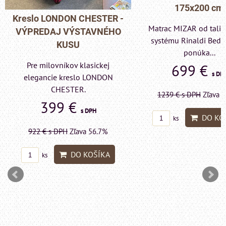
175x200 cm
Kreslo LONDON CHESTER -
Matrac MIZAR od tali
VÝPREDAJ VÝSTAVNÉHO
systému Rinaldi Bed 
KUSU
ponúka...
Pre milovníkov klasickej
699 €
s DP
elegancie kreslo LONDON
CHESTER.
1239 €
s DPH
Zľava 
399 €
s DPH
DO KO
ks
922 €
s DPH
Zľava 56.7%
DO KOŠÍKA
ks