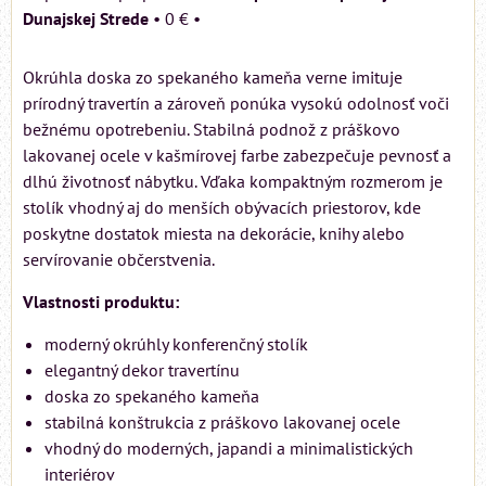
Dunajskej Strede
•
0 €
•
Okrúhla doska zo spekaného kameňa verne imituje
prírodný travertín a zároveň ponúka vysokú odolnosť voči
bežnému opotrebeniu. Stabilná podnož z práškovo
lakovanej ocele v kašmírovej farbe zabezpečuje pevnosť a
dlhú životnosť nábytku. Vďaka kompaktným rozmerom je
stolík vhodný aj do menších obývacích priestorov, kde
poskytne dostatok miesta na dekorácie, knihy alebo
servírovanie občerstvenia.
Vlastnosti produktu:
moderný okrúhly konferenčný stolík
elegantný dekor travertínu
doska zo spekaného kameňa
stabilná konštrukcia z práškovo lakovanej ocele
vhodný do moderných, japandi a minimalistických
interiérov