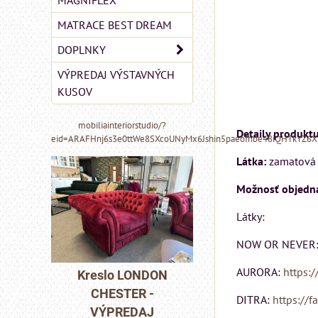
MAGNIFLEX
MATRACE BEST DREAM
DOPLNKY
VÝPREDAJ VÝSTAVNÝCH
KUSOV
mobiliainteriorstudio/?
Detaily produktu
eid=ARAFHnj6s3e0ttWe8SXcoUNyMx6Jshin5paeoIhbe48iQHTkYZ6
Látka:
zamatová -
Možnosť objedna
Látky:
NOW OR NEVER
MIZAR - talianský
matrac 175x200 cm
AURORA:
https:/
NDON
Pohovka LOND
 -
CHESTER -
Matrac MIZAR od
DITRA:
https://f
AJ
VÝPREDAJ
talianskeho systému