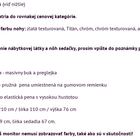
(viď nižšie)
Rinaldi Bed System
USU
VÝSTAVNÉHO KUSU
ponúka...
tria do rovnakej cenovej kategórie.
ckej
Pre milovníkov klasickej
699 €
s DPH
a
elegancie kreslo LONDON
 farbu nohy:
zlatá texturovaná, Titán, chróm, chróm texturovaná, ant
N
CHESTER.
DO KOŠÍKA
ks
399 €
s DPH
nie nábytkovej látky a nôh sedačky, prosím vpíšte do poznámky 
DO KOŠÍKA
ks
ÍKA
 - masívny buk a preglejka
ko pružná pena umiestnená na gumovom remienku
o elastická pena s vysokou hustotou
10 cm / šírka 110 cm / výška 76 cm
9 cm, šírka sedadla 67 cm.
 monitor nemusí zobrazovať farby, také ako sú v skutočnosti!