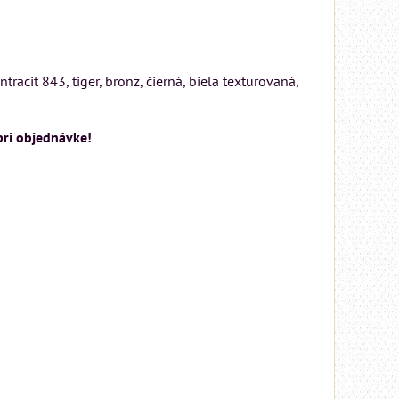
racit 843, tiger, bronz, čierná, biela texturovaná,
pri objednávke!