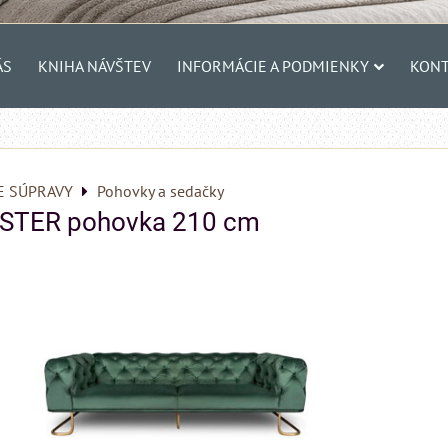
ÁS
KNIHA NÁVŠTEV
INFORMÁCIE A PODMIENKY
KONT
E SÚPRAVY
Pohovky a sedačky
STER pohovka 210 cm