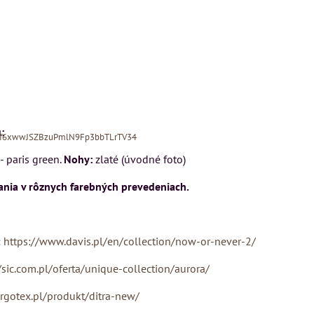
:
Xf6xwwJSZBzuPmlN9Fp3bbTLrTV34
 paris green.
Nohy:
zlaté (úvodné foto)
nia v rôznych farebných prevedeniach.
:
https://www.davis.pl/en/collection/now-or-never-2/
MIZAR - talianský
matrac 175x200 cm
/sic.com.pl/oferta/unique-collection/aurora/
ON
Kreslo LONDON
CHESTER -
Matrac MIZAR od
argotex.pl/produkt/ditra-new/
VÝPREDAJ
talianskeho systému