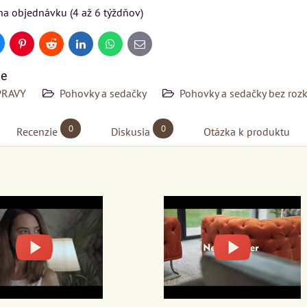
na objednávku (4 až 6 týždňov)
uesky
Pinterest
Reddit
LinkedIn
WhatsApp
E-
mail
ie
PRAVY
Pohovky a sedačky
Pohovky a sedačky bez rozk
0
0
Recenzie
Diskusia
Otázka k produktu