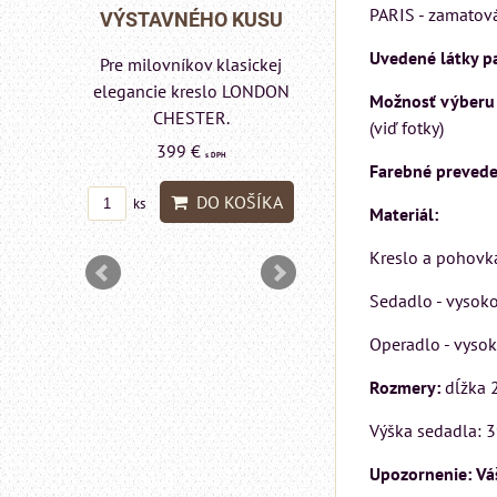
PARIS - zamatová 
Rinaldi Bed System
 KUSU
VÝSTAVNÉHO K
ponúka...
Uvedené látky pa
lasickej
Pre milovníkov klasi
699 €
s DPH
o LONDON
elegancie kreslo 
Možnosť výberu
.
pohovka LONDO
(viď fotky)
DO KOŠÍKA
ks
CHESTER.
H
Farebné prevede
599 €
s DPH
KOŠÍKA
Materiál:
DO KOŠ
ks
Kreslo a pohovka
Sedadlo - vyso
Operadlo - vysok
Rozmery:
dĺžka 2
Výška sedadla: 3
Upozornenie: Váš