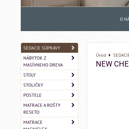
O N
SEDACIE SÚPRAVY
Úvod
SEDACI
NÁBYTOK Z
NEW CHE
MASÍVNEHO DREVA
STOLY
STOLIČKY
POSTELE
MATRACE A ROŠTY
RESETO
MATRACE