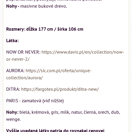
Nohy -
masívne bukové drevo.
Rozmery: dĺžka 177 cm / šírka 106 cm
Látka:
NOW OR NEVER:
https://www.davis.pl/en/collection/now-
or-never-2/
AURORA:
https://sic.com.pl/oferta/unique-
collection/aurora/
DITRA:
https://fargotex.pl/produkt/ditra-new/
PARIS - zamatová (viď nižšie)
Nohy:
bielá, krémová, gris, milk, natur, čierná, orech, dub,
wenge.
Vyššie uvedené látky patria do rovnakej cenovej