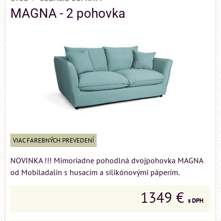
MAGNA - 2 pohovka
VIAC FAREBNÝCH PREVEDENÍ
NOVINKA !!! Mimoriadne pohodlná dvojpohovka MAGNA
od Mobiladalin s husacím a silikónovými páperím.
1349 €
s DPH