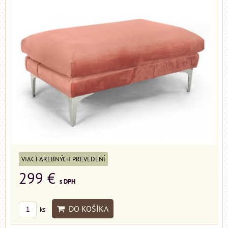
VIAC FAREBNÝCH PREVEDENÍ
299 €
s DPH
DO KOŠÍKA
ks