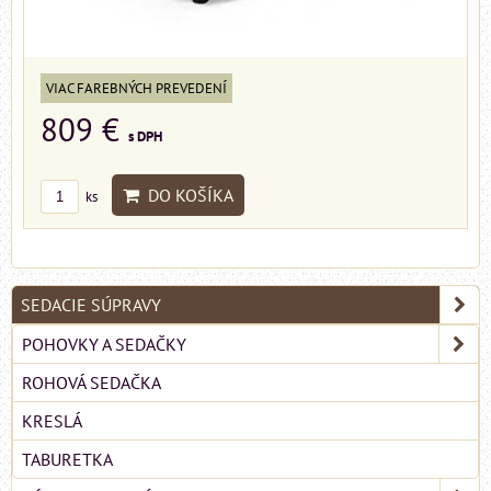
VIAC FAREBNÝCH PREVEDENÍ
809 €
s DPH
DO KOŠÍKA
ks
SEDACIE SÚPRAVY
POHOVKY A SEDAČKY
ROHOVÁ SEDAČKA
KRESLÁ
TABURETKA