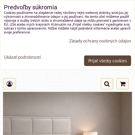
Predvoľby súkromia
Cookies používame na zlepšenie vašej návštevy tejto webovej stránky, analýzu jej
výkonnosti a zhromažďovanie údajov o jej používaní. Na tento účel môžeme použiť
nástroje a služby tretích strán a zhromaždené údaje sa môžu preniesť k partnerom v
EÚ, USA alebo iných krajinách. Kliknutím na „Prijať všetky cookies“ vyjadrujete svoj
súhlas s týmto spracovaním. Nižšie môžete nájsť podrobné informácie alebo upraviť
svoje preferencie.
Zásady ochrany osobných údajov
Ukázať podrobnosti
Prijať všetky cookies