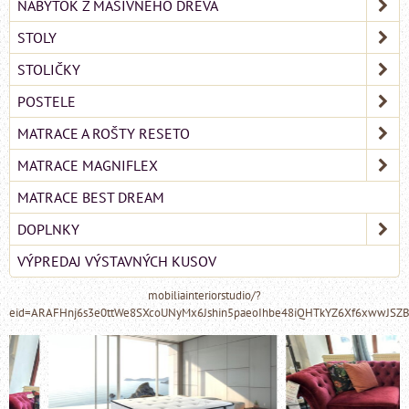
NÁBYTOK Z MASÍVNEHO DREVA
STOLY
STOLIČKY
POSTELE
MATRACE A ROŠTY RESETO
MATRACE MAGNIFLEX
MATRACE BEST DREAM
DOPLNKY
VÝPREDAJ VÝSTAVNÝCH KUSOV
mobiliainteriorstudio/?
eid=ARAFHnj6s3e0ttWe8SXcoUNyMx6Jshin5paeoIhbe48iQHTkYZ6Xf6xwwJSZ