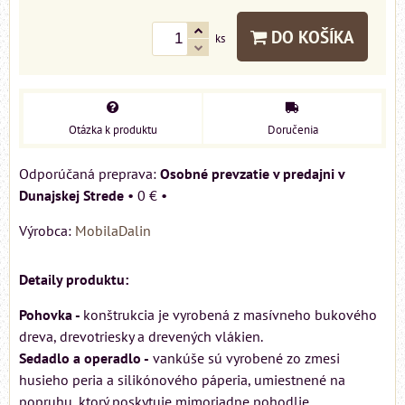
DO KOŠÍKA
ks
Otázka k produktu
Doručenia
Osobné prevzatie v predajni v
Dunajskej Strede
•
0 €
•
Výrobca:
MobilaDalin
Detaily produktu:
Pohovka -
konštrukcia je vyrobená z masívneho bukového
dreva, drevotriesky a drevených vlákien.
Sedadlo a operadlo -
vankúše sú vyrobené zo zmesi
husieho peria a silikónového páperia, umiestnené na
popruhu, ktorý poskytuje mimoriadne pohodlie.