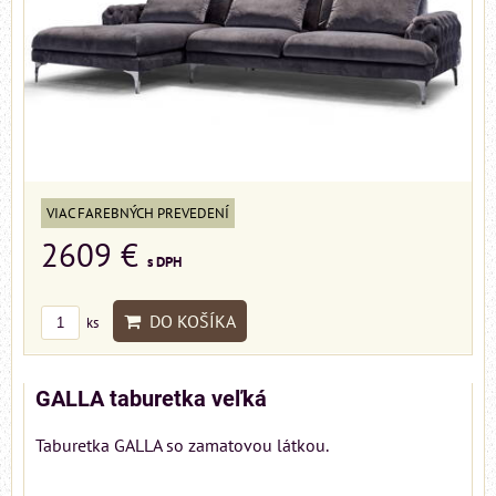
VIAC FAREBNÝCH PREVEDENÍ
2609 €
s DPH
DO KOŠÍKA
ks
GALLA taburetka veľká
Taburetka GALLA so zamatovou látkou.