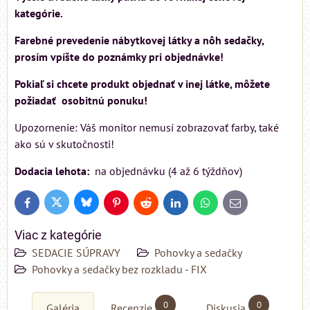
kategórie.
Farebné prevedenie nábytkovej látky a nôh sedačky,
prosím vpíšte do poznámky pri objednávke!
Pokiaľ si chcete produkt objednať v inej látke, môžete
požiadať osobitnú ponuku!
Upozornenie: Váš monitor nemusí zobrazovať farby, také
ako sú v skutočnosti!
Dodacia lehota:
na objednávku (4 až 6 týždňov)
Bluesky
Twitter
Facebook
Pinterest
Reddit
LinkedIn
WhatsApp
E-
mail
Viac z kategórie
SEDACIE SÚPRAVY
Pohovky a sedačky
Pohovky a sedačky bez rozkladu - FIX
0
0
Galéria
Recenzie
Diskusia