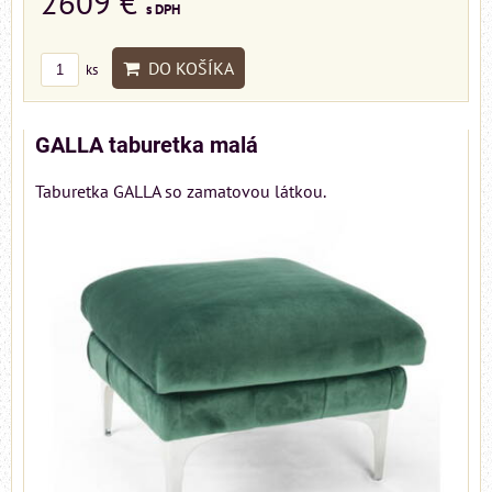
2609 €
s DPH
DO KOŠÍKA
ks
GALLA taburetka malá
Taburetka GALLA so zamatovou látkou.