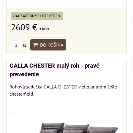
VIAC FAREBNÝCH PREVEDENÍ
2609 €
s DPH
DO KOŠÍKA
ks
GALLA CHESTER malý roh - pravé
prevedenie
Rohová sedačka GALLA CHESTER v elegantnom štýle
chesterfield.