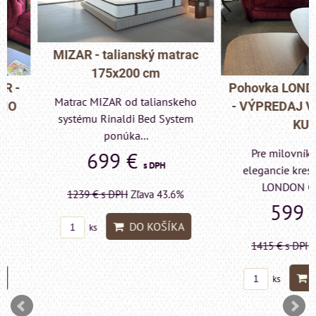
MIZAR - talianský matrac
175x200 cm
Pohovka LONDON C
Matrac MIZAR od talianskeho
- VÝPREDAJ VÝST
systému Rinaldi Bed System
KUSU
ponúka...
Pre milovníkov klas
699 €
s DPH
elegancie kreslo a p
LONDON CHESTE
1239 €
s DPH
Zľava 43.6%
599 €
s DP
DO KOŠÍKA
ks
1415 €
s DPH
Zľava 
DO KO
ks