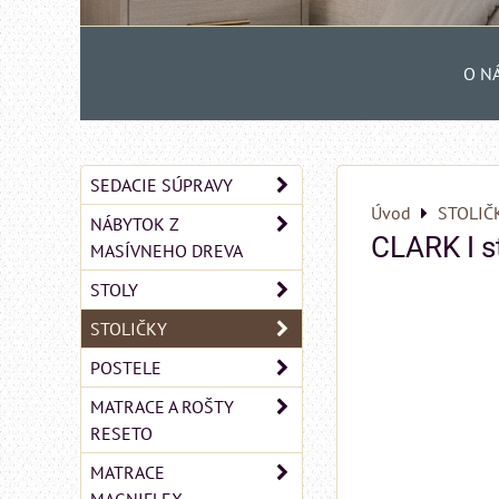
O N
SEDACIE SÚPRAVY
Úvod
STOLIČ
NÁBYTOK Z
CLARK I s
MASÍVNEHO DREVA
STOLY
STOLIČKY
POSTELE
MATRACE A ROŠTY
RESETO
MATRACE