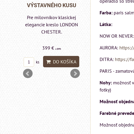
operadlo so stre
Matrac MIZAR od
 KUSU
VÝSTAVNÉHO KU
talianskeho systému
Farba:
paris salm
Rinaldi Bed System
asickej
Pre milovníkov klasic
ponúka...
Látka:
 LONDON
elegancie kreslo a
pohovka LONDON
NOW OR NEVER
CHESTER.
AURORA:
https:/
699 €
599 €
s DPH
s DPH
DITRA:
https://f
DO KOŠÍKA
OŠÍKA
DO KOŠÍ
ks
ks
PARIS - zamatová 
Nohy:
možnosť vý
fotky)
Možnosť objednan
Farebné preveden
Možnosť objedna