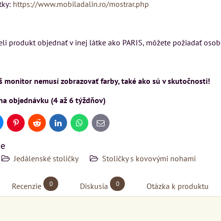
tky:
https://www.mobiladalin.ro/mostrar.php
celi produkt objednať v inej látke ako PARIS, môžete požiadať oso
 monitor nemusí zobrazovať farby, také ako sú v skutočnosti!
na objednávku (4 až 6 týždňov)
uesky
Pinterest
Reddit
LinkedIn
WhatsApp
E-
mail
ie
Jedálenské stoličky
Stoličky s kovovými nohami
0
0
Recenzie
Diskusia
Otázka k produktu