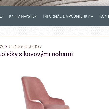
ÁS
KNIHA NÁVŠTEV
INFORMÁCIE A PODMIENKY
KONT
KY
Jedálenské stoličky
toličky s kovovými nohami