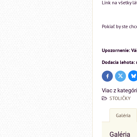
Link na všetky lá
Pokiaľ by ste ch
Upozornenie: Váš
Dodacia lehota: 
Bl
Twitter
Facebook
Viac z kategór
STOLIČKY
Galéria
Galéria