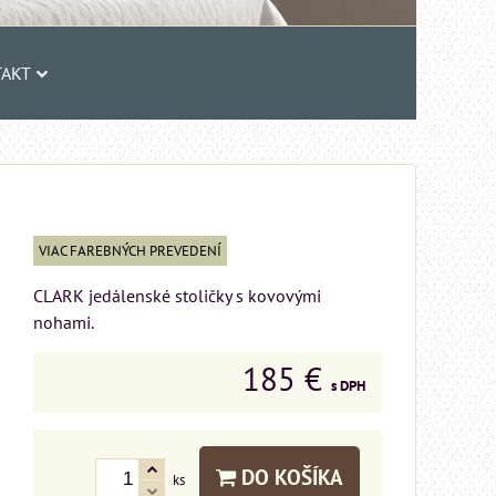
AKT
VIAC FAREBNÝCH PREVEDENÍ
CLARK jedálenské stoličky s kovovými
nohami.
185 €
s DPH
DO KOŠÍKA
ks