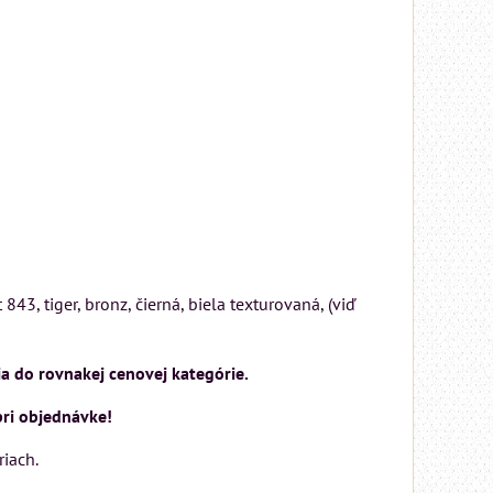
43, tiger, bronz, čierná, biela texturovaná, (viď
a do rovnakej cenovej kategórie.
pri objednávke!
iach.