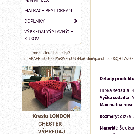
MAGNIFLEX
MATRACE BEST DREAM
DOPLNKY
VÝPREDAJ VÝSTAVNÝCH
KUSOV
mobiliainteriorstudio/?
eid=ARAFHnj6s3e0ttWe8SXcoUNyMx6Jshin5paeoIhbe48iQHTkYZ6
Detaily produktu
Hĺbka sedadla: 
Výška sedadla:
5
Maximálna nosn
MIZAR - talianský
DON
Pohovka LONDO
Rozmery:
dĺžka 
matrac 175x200 cm
-
CHESTER -
Materiál:
Štruktú
J
VÝPREDAJ