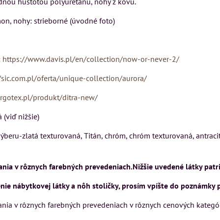
dnou hustotou polyuretánu, nohy z kovu.
Matrac MIZAR od
SU
VÝSTAVNÉHO KUSU
talianskeho systému
on, nohy: strieborné (úvodné foto)
Rinaldi Bed System
kej
Pre milovníkov klasickej
ponúka...
elegancie kreslo LONDON
CHESTER.
:
https://www.davis.pl/en/collection/now-or-never-2/
/sic.com.pl/oferta/unique-collection/aurora/
699 €
399 €
s DPH
s DPH
argotex.pl/produkt/ditra-new/
DO KOŠÍKA
KA
DO KOŠÍKA
ks
ks
(viď nižšie)
beru-zlatá texturovaná, Titán, chróm, chróm texturovaná, antracit 8
ia v rôznych farebných prevedeniach.Nižšie uvedené látky patri
ie nábytkovej látky a nôh stoličky, prosím vpíšte do poznámky 
nia v rôznych farebných prevedeniach v rôznych cenových kategór