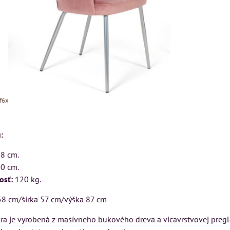
Xf6xwwJSZBzuPmlN9Fp3bbTLrTV34
:
48 cm.
0 cm.
osť:
120 kg.
MIZAR - talianský
N
Kreslo LONDON
58 cm/šírka 57 cm/výška 87 cm
matrac 175x200 cm
CHESTER -
ra je vyrobená z masívneho bukového dreva a vicavrstvovej pregl
VÝPREDAJ