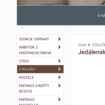
O N
SEDACIE SÚPRAVY
Úvod
STOLIČ
NÁBYTOK Z
Jedálens
MASÍVNEHO DREVA
STOLY
STOLIČKY
POSTELE
MATRACE A ROŠTY
RESETO
MATRACE