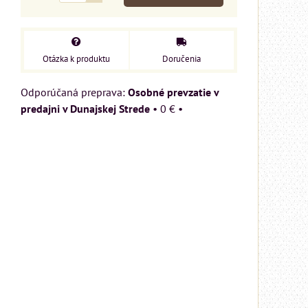
Otázka k produktu
Doručenia
Osobné prevzatie v
predajni v Dunajskej Strede
•
0 €
•
MIZAR - talianský
matrac 175x200 cm
Matrac MIZAR od
talianskeho systému