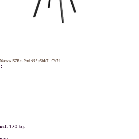
Xf6xwwJSZBzuPmlN9Fp3bbTLrTV34
:
ý
cm
Pohovka LONDON
Kreslo LONDON
osť:
120 kg.
CHESTER -
CHESTER -
VÝPREDAJ
VÝPREDAJ
u
erne