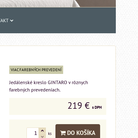
AKT
VIAC FAREBNÝCH PREVEDENÍ
Jedálenské kreslo GINTARO v rôznych
farebných prevedeniach.
219 €
s DPH
DO KOŠÍKA
ks