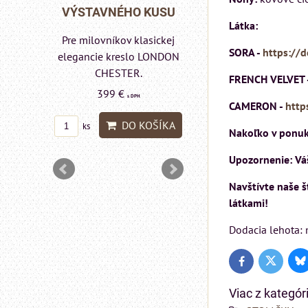
Rinaldi Bed System
 KUSU
VÝSTAVNÉHO KUSU
Látka:
ponúka...
asickej
Pre milovníkov klasickej
699 €
SORA -
https://
s DPH
lo a
elegancie kreslo LONDON
DON
CHESTER.
FRENCH VELVET 
DO KOŠÍ
ks
399 €
s DPH
CAMERON -
http
DO KOŠÍKA
ks
Nakoľko v ponuke
OŠÍKA
Upozornenie: Váš
Navštívte naše 
látkami!
Dodacia lehota: 
Bl
Twitter
Facebook
Viac z kategór