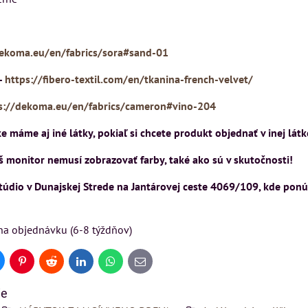
VÝSTAVNÉHO KUSU
VÝSTAVNÉHO KUSU
Pre milovníkov klasickej
Pre milovníkov klasickej
dekoma.eu/en/fabrics/sora#sand-01
elegancie kreslo a
elegancie kreslo LONDON
pohovka LONDON
CHESTER.
-
https://fibero-textil.com/en/tkanina-french-velvet/
KA
CHESTER.
399 €
s DPH
s://dekoma.eu/en/fabrics/cameron#vino-204
599 €
s DPH
DO KOŠÍKA
ks
 máme aj iné látky, pokiaľ si chcete produkt objednať v inej lá
DO KOŠÍKA
ks
 monitor nemusí zobrazovať farby, také ako sú v skutočnosti!
štúdio v Dunajskej Strede na Jantárovej ceste 4069/109, kde pon
na objednávku (6-8 týždňov)
uesky
Pinterest
Reddit
LinkedIn
WhatsApp
E-
mail
ie