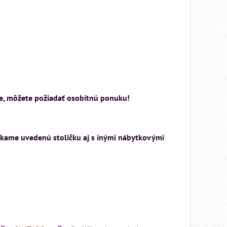
Rinaldi Bed System
ponúka...
699 €
s DPH
DO KOŠÍKA
ks
tke, môžete požiadať osobitnú ponuku!
úkame uvedenú stoličku aj s inými nábytkovými