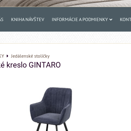
ÁS
KNIHA NÁVŠTEV
INFORMÁCIE A PODMIENKY
KONT
KY
Jedálenské stoličky
ké kreslo GINTARO