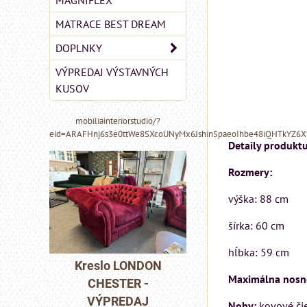
MAGNIFLEX
MATRACE BEST DREAM
DOPLNKY
VÝPREDAJ VÝSTAVNÝCH
KUSOV
mobiliainteriorstudio/?
eid=ARAFHnj6s3e0ttWe8SXcoUNyMx6Jshin5paeoIhbe48iQHTkYZ6
Detaily produktu
Rozmery:
výška: 88 cm
šírka: 60 cm
MIZAR - taliansk
hĺbka: 59 cm
matrac 175x200 
NDON
Kreslo LONDON
Maximálna nosn
-
CHESTER -
Matrac MIZAR od
J
VÝPREDAJ
talianskeho systém
Nohy:
kovové či