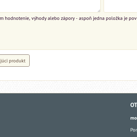
ím hodnotenie, výhody alebo zápory - aspoň jedna položka je pov
júci produkt
OT
mo
Pon