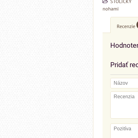
STOLIČKY
nohami
Recenzie
Hodnoten
Pridať re