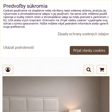
Predvoľby súkromia
Cookies používame na zlepšenie vašej návštevy tejto webovej stránky, analýzu jej
výkonnosti a zhromažďovanie údajov o jej používaní. Na tento účel môžeme použiť
nástroje a služby tretích strán a zhromaždené údaje sa môžu preniesť k partnerom v
EÚ, USA alebo iných krajinách. Kliknutím na „Prijať všetky cookies“ vyjadrujete svoj
súhlas s týmto spracovaním. Nižšie môžete nájsť podrobné informácie alebo upraviť
svoje preferencie.
Zásady ochrany osobných údajov
Ukázať podrobnosti
Prijať všetky cookies