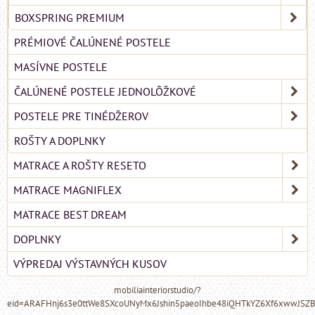
BOXSPRING PREMIUM
PRÉMIOVÉ ČALÚNENÉ POSTELE
MASÍVNE POSTELE
ČALÚNENÉ POSTELE JEDNOLÔŽKOVÉ
POSTELE PRE TINÉDŽEROV
ROŠTY A DOPLNKY
MATRACE A ROŠTY RESETO
MATRACE MAGNIFLEX
MATRACE BEST DREAM
DOPLNKY
VÝPREDAJ VÝSTAVNÝCH KUSOV
mobiliainteriorstudio/?
eid=ARAFHnj6s3e0ttWe8SXcoUNyMx6Jshin5paeoIhbe48iQHTkYZ6Xf6xwwJSZ