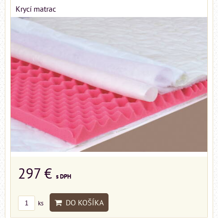
Krycí matrac
297 €
s DPH
DO KOŠÍKA
ks