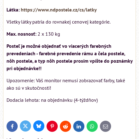
Látka:
https://www.ndpostele.cz/cs/latky
Všetky látky patria do rovnakej cenovej kategórie.
Max. nosnosť:
2 x 130 kg
Posteľ je možné objednať vo viacerých farebných
prevedeniach - farebné prevedenie rámu a čela postele,
nôh postele, a typ nôh postele prosím vpíšte do poznámky
pri objednávke!!
Upozornenie: Váš monitor nemusí zobrazovať farby, také
ako sú v skutočnosti!
Dodacia lehota: na objednávku (4-týždňov)
Bluesky
Twitter
Facebook
Pinterest
Reddit
LinkedIn
WhatsApp
E-
mail