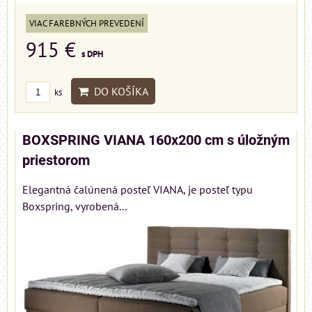
VIAC FAREBNÝCH PREVEDENÍ
915 €
s DPH
DO KOŠÍKA
ks
BOXSPRING VIANA 160x200 cm s úložným
priestorom
Elegantná čalúnená posteľ VIANA, je posteľ typu
Boxspring, vyrobená...