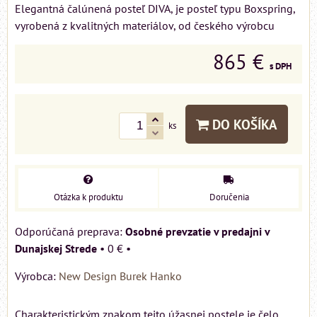
Elegantná čalúnená posteľ DIVA, je posteľ typu Boxspring,
vyrobená z kvalitných materiálov, od českého výrobcu
865 €
s DPH
DO KOŠÍKA
ks
Otázka k produktu
Doručenia
Osobné prevzatie v predajni v
Dunajskej Strede
•
0 €
•
Výrobca:
New Design Burek Hanko
Charakteristickým znakom tejto úžasnej postele je čelo