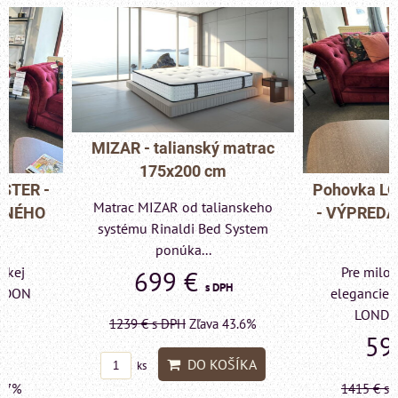
MIZAR - talianský matrac
175x200 cm
Pohovka LONDON C
Matrac MIZAR od talianskeho
- VÝPREDAJ VÝST
systému Rinaldi Bed System
KUSU
ponúka...
Pre milovníkov klas
699 €
s DPH
elegancie kreslo a p
LONDON CHESTE
1239 €
s DPH
Zľava 43.6%
599 €
s DP
DO KOŠÍKA
ks
1415 €
s DPH
Zľava 