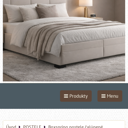
Produkty
Menu
Úvod
POSTELE
Boxspring postele čalúnené