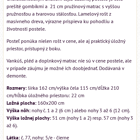
prešité gombíkmi a 21 cm pružinový matrac s vyššou
pružnosťou a tvarovou stálosťou. Lamelový rošt z
masívneho dreva, výrazne prispieva ku pohodliu a
životnosti postele.
Posteľ ponúka nielen rošt v cene, ale aj praktický úložný
priestor, prístupný z boku.
Vankúš, pléd a doplnkový matrac nie sú v cene postele, ale
v prípade záujmu je možné ich doobjednať. Dodávaná v
demonte.
Rozmery:
šírka 162 cm/výška čela 115 cm/dĺžka 210
cm/hĺbka úložného priestoru: 22 cm
Ložná plocha:
160x200 cm
Výška nôh:
nohy č. 1 a 2 (6 cm ) alebo nohy 3 až 6 (12 cm).
Výška ložnej plochy:
51 cm (nohy 1 a 2) resp. 57 cm (nohy 3
až 6).
Látka:
č. 77, nohy: 5/e - čierne