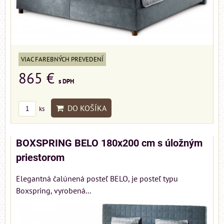
VIAC FAREBNÝCH PREVEDENÍ
865 €
s DPH
DO KOŠÍKA
ks
BOXSPRING BELO 180x200 cm s úložným
priestorom
Elegantná čalúnená posteľ BELO, je posteľ typu
Boxspring, vyrobená...