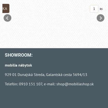
DO KO
ks
SHOWROOM:
mobilia nábytok
929 01 Dunajská Streda, Galantská cesta 5694/13
Telefón: 0910 151 107, e-mail:
shop@mobiliashop.sk