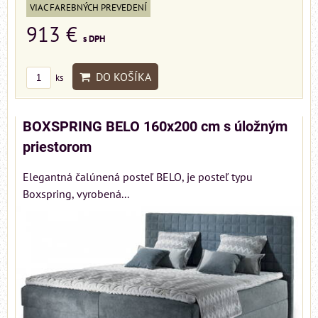
VIAC FAREBNÝCH PREVEDENÍ
913 €
s DPH
DO KOŠÍKA
ks
BOXSPRING BELO 160x200 cm s úložným
priestorom
Elegantná čalúnená posteľ BELO, je posteľ typu
Boxspring, vyrobená...