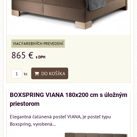
VIAC FAREBNÝCH PREVEDENÍ
865 €
s DPH
DO KOŠÍKA
ks
BOXSPRING VIANA 180x200 cm s úložným
priestorom
Elegantná čalúnená posteľ VIANA, je posteľ typu
Boxspring, vyrobená...