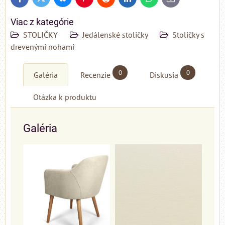
Twitter
Facebook
Pinterest
Reddit
LinkedIn
WhatsApp
E-
mail
Viac z kategórie
STOLIČKY
Jedálenské stoličky
Stoličky s
drevenými nohami
0
0
Galéria
Recenzie
Diskusia
Otázka k produktu
Galéria