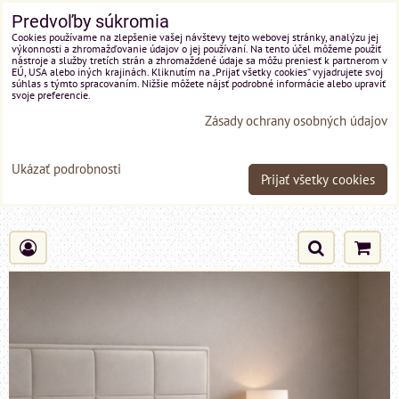
Predvoľby súkromia
Cookies používame na zlepšenie vašej návštevy tejto webovej stránky, analýzu jej
výkonnosti a zhromažďovanie údajov o jej používaní. Na tento účel môžeme použiť
nástroje a služby tretích strán a zhromaždené údaje sa môžu preniesť k partnerom v
EÚ, USA alebo iných krajinách. Kliknutím na „Prijať všetky cookies“ vyjadrujete svoj
súhlas s týmto spracovaním. Nižšie môžete nájsť podrobné informácie alebo upraviť
svoje preferencie.
Zásady ochrany osobných údajov
Ukázať podrobnosti
Prijať všetky cookies