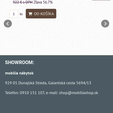
1415 €
s DPH
Zľava 
DO KO
ks
SHOWROOM:
mobilia nábytok
929 01 Dunajská Streda, Galantská cesta 5694/13
Telefón: 0910 151 107, e-mail:
shop@mobiliashop.sk