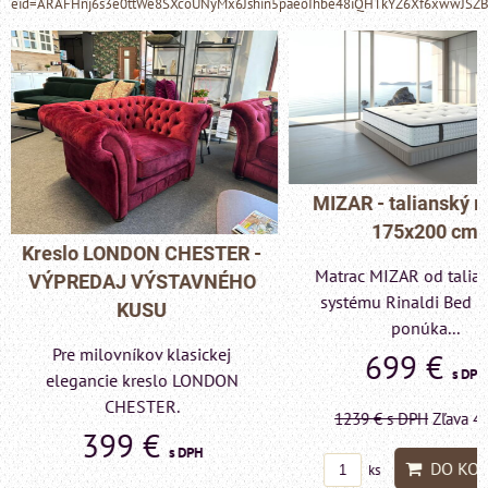
eid=ARAFHnj6s3e0ttWe8SXcoUNyMx6Jshin5paeoIhbe48iQHTkYZ6Xf6xwwJSZ
MIZAR - talianský matrac
175x200 cm
Pohovka LONDON C
Matrac MIZAR od talianskeho
- VÝPREDAJ VÝST
systému Rinaldi Bed System
KUSU
ponúka...
Pre milovníkov klas
699 €
s DPH
elegancie kreslo a p
LONDON CHESTE
1239 €
s DPH
Zľava 43.6%
599 €
s DP
DO KOŠÍKA
ks