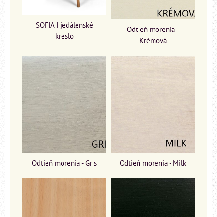
SOFIA I jedálenské
Odtieň morenia -
kreslo
Krémová
Odtieň morenia - Gris
Odtieň morenia - Milk