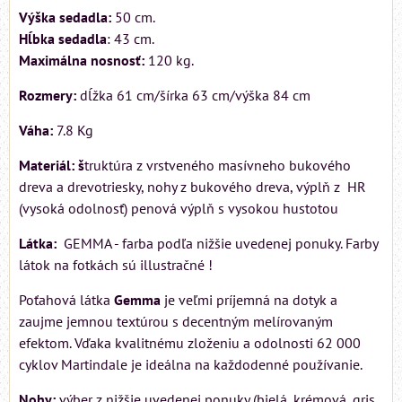
Výška sedadla:
50 cm.
Hĺbka sedadla
: 43 cm.
Maximálna nosnosť:
120 kg.
Rozmery:
dĺžka 61 cm/šírka 63 cm/výška 84 cm
Váha:
7.8 Kg
Materiál: š
truktúra z vrstveného masívneho bukového
dreva a drevotriesky, nohy z bukového dreva, výplň z HR
(vysoká odolnosť) penová výplň s vysokou hustotou
Látka:
GEMMA - farba podľa nižšie uvedenej ponuky. Farby
látok na fotkách sú illustračné !
Poťahová látka
Gemma
je veľmi príjemná na dotyk a
zaujme jemnou textúrou s decentným melírovaným
efektom. Vďaka kvalitnému zloženiu a odolnosti 62 000
cyklov Martindale je ideálna na každodenné používanie.
Nohy:
výber z nižšie uvedenej ponuky (bielá, krémová, gris,