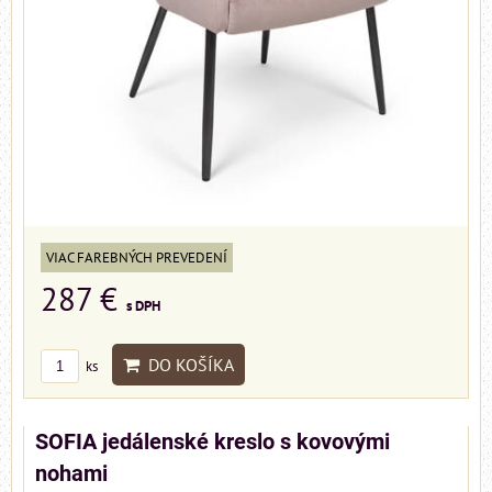
VIAC FAREBNÝCH PREVEDENÍ
287 €
s DPH
DO KOŠÍKA
ks
SOFIA jedálenské kreslo s kovovými
nohami