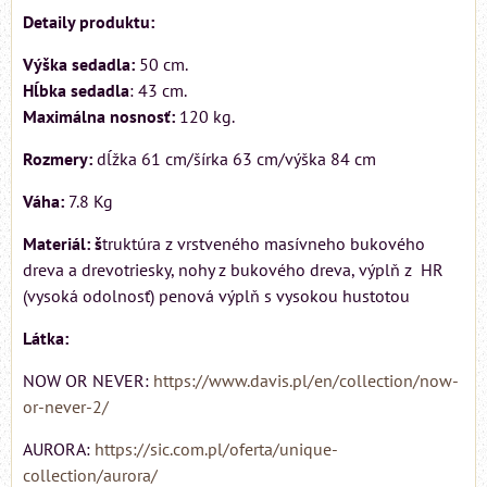
Detaily produktu:
Výška sedadla:
50 cm.
Hĺbka sedadla
: 43 cm.
Maximálna nosnosť:
120 kg.
Rozmery:
dĺžka 61 cm/šírka 63 cm/výška 84 cm
Váha:
7.8 Kg
Materiál: š
truktúra z vrstveného masívneho bukového
dreva a drevotriesky, nohy z bukového dreva, výplň z HR
(vysoká odolnosť) penová výplň s vysokou hustotou
Látka:
NOW OR NEVER:
https://www.davis.pl/en/collection/now-
or-never-2/
AURORA:
https://sic.com.pl/oferta/unique-
collection/aurora/