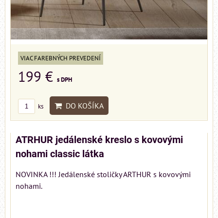
VIAC FAREBNÝCH PREVEDENÍ
199 €
s DPH
DO KOŠÍKA
ks
ATRHUR jedálenské kreslo s kovovými
nohami classic látka
NOVINKA !!! Jedálenské stoličky ARTHUR s kovovými
nohami.