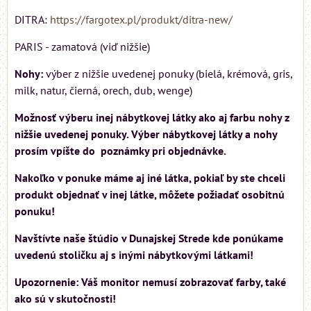
DITRA:
https://fargotex.pl/produkt/ditra-new/
PARIS - zamatová (viď nižšie)
Nohy:
výber z nižšie uvedenej ponuky (bielá, krémová, gris,
milk, natur, čierná, orech, dub, wenge)
Možnosť výberu inej nábytkovej látky ako aj farbu nohy z
nižšie uvedenej ponuky. Výber nábytkovej látky a nohy
prosím vpíšte do poznámky pri objednávke.
Nakoľko v ponuke máme aj iné látka, pokiaľ by ste chceli
produkt objednať v inej látke, môžete požiadať osobitnú
ponuku!
Navštívte naše štúdio v Dunajskej Strede kde ponúkame
uvedenú stoličku aj s inými nábytkovými látkami!
Upozornenie: Váš monitor nemusí zobrazovať farby, také
ako sú v skutočnosti!