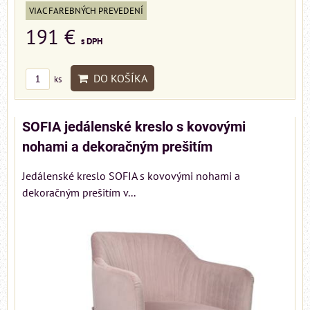
VIAC FAREBNÝCH PREVEDENÍ
191 €
s DPH
DO KOŠÍKA
ks
SOFIA jedálenské kreslo s kovovými
nohami a dekoračným prešitím
Jedálenské kreslo SOFIA s kovovými nohami a
dekoračným prešitím v...