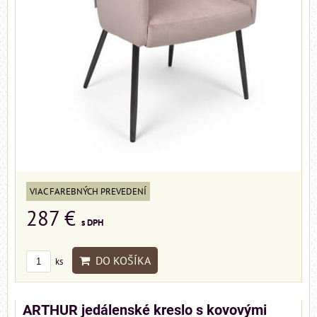
VIAC FAREBNÝCH PREVEDENÍ
287 €
s DPH
DO KOŠÍKA
ks
ARTHUR jedálenské kreslo s kovovými