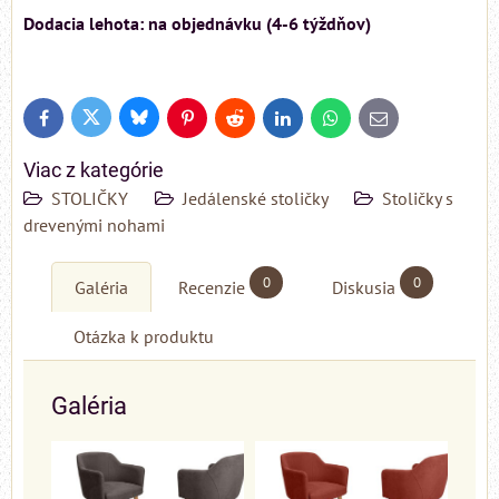
Dodacia lehota: na objednávku (4-6 týždňov)
Bluesky
Twitter
Facebook
Pinterest
Reddit
LinkedIn
WhatsApp
E-
mail
Viac z kategórie
STOLIČKY
Jedálenské stoličky
Stoličky s
drevenými nohami
0
0
Galéria
Recenzie
Diskusia
Otázka k produktu
Galéria