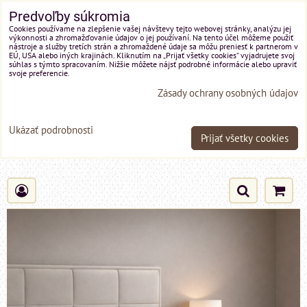
Predvoľby súkromia
Cookies používame na zlepšenie vašej návštevy tejto webovej stránky, analýzu jej
výkonnosti a zhromažďovanie údajov o jej používaní. Na tento účel môžeme použiť
nástroje a služby tretích strán a zhromaždené údaje sa môžu preniesť k partnerom v
EÚ, USA alebo iných krajinách. Kliknutím na „Prijať všetky cookies“ vyjadrujete svoj
súhlas s týmto spracovaním. Nižšie môžete nájsť podrobné informácie alebo upraviť
svoje preferencie.
Zásady ochrany osobných údajov
Ukázať podrobnosti
Prijať všetky cookies