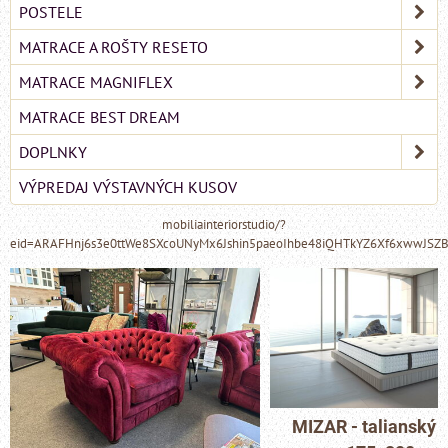
POSTELE
MATRACE A ROŠTY RESETO
MATRACE MAGNIFLEX
MATRACE BEST DREAM
DOPLNKY
VÝPREDAJ VÝSTAVNÝCH KUSOV
mobiliainteriorstudio/?
eid=ARAFHnj6s3e0ttWe8SXcoUNyMx6Jshin5paeoIhbe48iQHTkYZ6Xf6xwwJSZ
MIZAR - talianský matrac