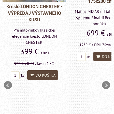
175x200 cm
Pohovka LONDON C
Matrac MIZAR od talianskeho
- VÝPREDAJ VÝST
systému Rinaldi Bed System
KUSU
ponúka...
Pre milovníkov klas
699 €
s DPH
elegancie kreslo a p
LONDON CHESTE
1239 €
s DPH
Zľava 43.6%
599 €
s DP
DO KOŠÍKA
ks
1415 €
s DPH
Zľava 
DO KO
ks