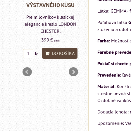
Rinaldi Bed System
 KUSU
VÝSTAVNÉHO KU
Látka: GEMMA - 
ponúka...
asickej
Pre milovníkov klasic
699 €
Poťahová látka
G
s DPH
o LONDON
elegancie kreslo a
zloženiu a odoln
pohovka LONDON
DO KOŠÍKA
ks
CHESTER.
Farba:
Možnosť ob
599 €
s DPH
Farebné preveden
KOŠÍKA
DO KOŠ
ks
Pokiaľ si chcete
Prevedenie:
ľavé
Materiál
: Konštr
stredne pevná st
Ozdobné vankúše
Dodacia lehota: 
Upozornenie: Váš