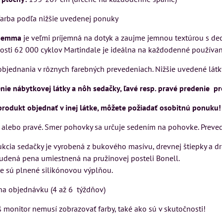
Rinaldi Bed System
SU
VÝSTAVNÉHO KUSU
farba podľa nižšie uvedenej ponuky
ponúka...
kej
Pre milovníkov klasickej
699 €
emma
je veľmi príjemná na dotyk a zaujme jemnou textúrou s d
s DPH
elegancie kreslo LONDON
osti 62 000 cyklov Martindale je ideálna na každodenné používan
CHESTER.
DO KOŠÍKA
ks
399 €
jednania v rôznych farebných prevedeniach. Nižšie uvedené látky
s DPH
ie nábytkovej látky a nôh sedačky, ľavé resp. pravé predenie p
DO KOŠÍKA
ks
ÍKA
 produkt objednať v inej látke, môžete požiadať osobitnú ponuku!
 alebo pravé. Smer pohovky sa určuje sedením na pohovke. Preve
ukcia sedačky je vyrobená z bukového masívu, drevnej štiepky a d
udená pena umiestnená na pružinovej posteli Bonell.
 sú plnené silikónovou výplňou.
na objednávku (4 až 6 týždňov)
 monitor nemusí zobrazovať farby, také ako sú v skutočnosti!