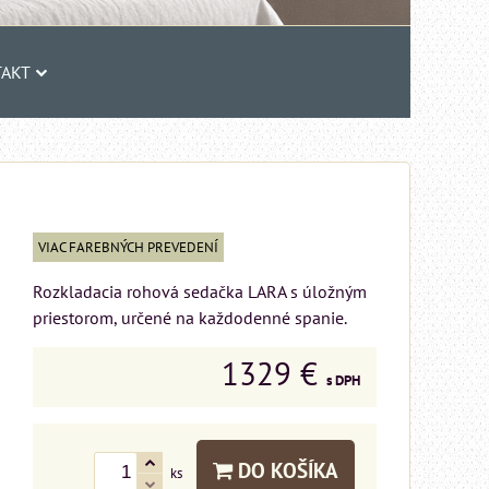
AKT
VIAC FAREBNÝCH PREVEDENÍ
Rozkladacia rohová sedačka LARA s úložným
priestorom, určené na každodenné spanie.
1329 €
s DPH
DO KOŠÍKA
ks