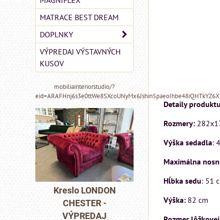
MAGNIFLEX
MATRACE BEST DREAM
DOPLNKY
VÝPREDAJ VÝSTAVNÝCH
KUSOV
mobiliainteriorstudio/?
eid=ARAFHnj6s3e0ttWe8SXcoUNyMx6Jshin5paeoIhbe48iQHTkYZ6
Detaily produktu
Rozmery:
282x17
Výška sedadla
: 
Maximálna nosno
MIZAR - talianský
Hĺbka sedu
: 51 
matrac 175x200 cm
DON
Pohovka LOND
Výška:
82 cm
 -
CHESTER -
Matrac MIZAR od
J
VÝPREDAJ
talianskeho systému
Rozmer lôžkovej