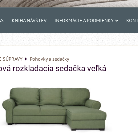
ÁS
KNIHA NÁVŠTEV
INFORMÁCIE A PODMIENKY
KONT
E SÚPRAVY
Pohovky a sedačky
vá rozkladacia sedačka veľká