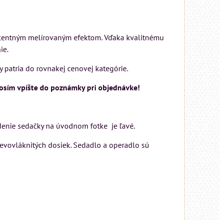
ecentným melírovaným efektom. Vďaka kvalitnému
ie.
 patria do rovnakej cenovej kategórie.
rosím vpíšte do poznámky pri objednávke!
denie sedačky na úvodnom fotke je ľavé.
revovláknitých dosiek. Sedadlo a operadlo sú