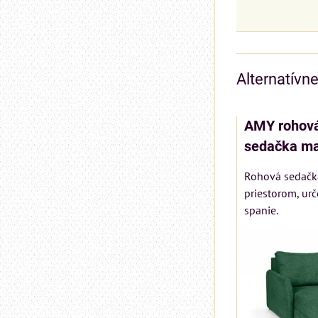
Alternatívn
AMY rohová
sedačka ma
Rohová sedačk
priestorom, ur
spanie.