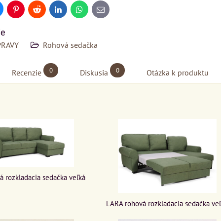
uesky
Pinterest
Reddit
LinkedIn
WhatsApp
E-
mail
ie
PRAVY
Rohová sedačka
0
0
Recenzie
Diskusia
Otázka k produktu
 rozkladacia sedačka veľká
LARA rohová rozkladacia sedačka ve