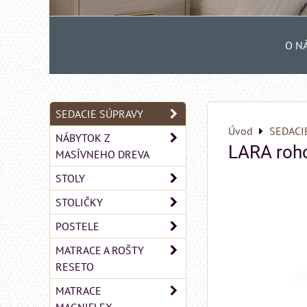
O N
SEDACIE SÚPRAVY
Úvod
SEDACI
NÁBYTOK Z
LARA roho
MASÍVNEHO DREVA
STOLY
STOLIČKY
POSTELE
MATRACE A ROŠTY
RESETO
MATRACE