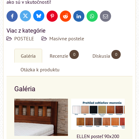
ako sú v skutočnosti!
Bluesky
Twitter
Facebook
Pinterest
Reddit
LinkedIn
WhatsApp
E-
mail
Viac z kategórie
POSTELE
Masívne postele
0
0
Galéria
Recenzie
Diskusia
Otázka k produktu
Galéria
ELLEN posteľ 90x200