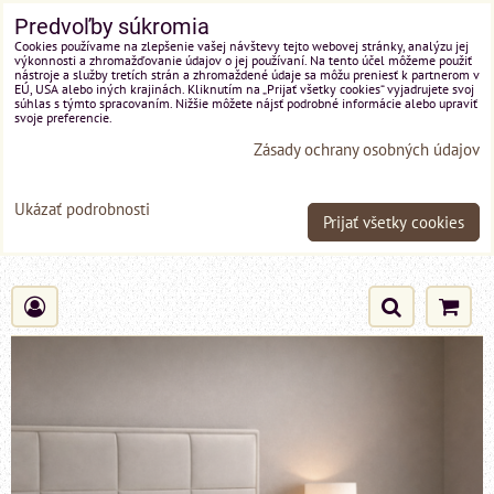
Predvoľby súkromia
Cookies používame na zlepšenie vašej návštevy tejto webovej stránky, analýzu jej
výkonnosti a zhromažďovanie údajov o jej používaní. Na tento účel môžeme použiť
nástroje a služby tretích strán a zhromaždené údaje sa môžu preniesť k partnerom v
EÚ, USA alebo iných krajinách. Kliknutím na „Prijať všetky cookies“ vyjadrujete svoj
súhlas s týmto spracovaním. Nižšie môžete nájsť podrobné informácie alebo upraviť
svoje preferencie.
Zásady ochrany osobných údajov
Ukázať podrobnosti
Prijať všetky cookies