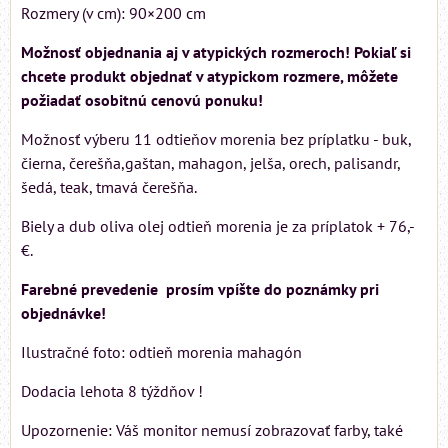
Rozmery (v cm): 90×200 cm
Možnosť objednania aj v atypických rozmeroch! Pokiaľ si
chcete produkt objednať v atypickom rozmere, môžete
požiadať osobitnú cenovú ponuku!
Možnosť výberu 11 odtieňov morenia bez príplatku - buk,
čierna, čerešňa,gaštan, mahagon, jelša, orech, palisandr,
šedá, teak, tmavá čerešňa.
Biely a dub oliva olej odtieň morenia je za príplatok + 76,-
€.
Farebné prevedenie prosím vpíšte do poznámky pri
objednávke!
Ilustračné foto: odtieň morenia mahagón
Dodacia lehota 8 týždňov !
Upozornenie: Váš monitor nemusí zobrazovať farby, také