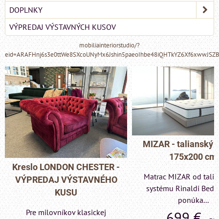
DOPLNKY
VÝPREDAJ VÝSTAVNÝCH KUSOV
mobiliainteriorstudio/?
eid=ARAFHnj6s3e0ttWe8SXcoUNyMx6Jshin5paeoIhbe48iQHTkYZ6Xf6xwwJSZ
MIZAR - talianský matrac
175x200 cm
Pohovka LONDON C
Matrac MIZAR od talianskeho
- VÝPREDAJ VÝST
systému Rinaldi Bed System
KUSU
ponúka...
Pre milovníkov klas
699 €