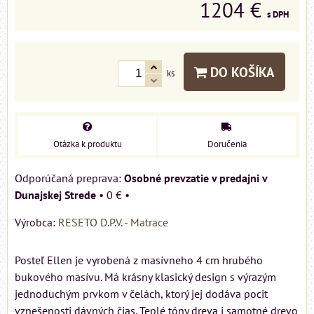
1204 €
s DPH
DO KOŠÍKA
ks
Otázka k produktu
Doručenia
Osobné prevzatie v predajni v
Dunajskej Strede
•
0 €
•
Výrobca:
RESETO D.P.V. - Matrace
Posteľ Ellen je vyrobená z masívneho 4 cm hrubého
bukového masívu. Má krásny klasický design s výrazým
jednoduchým prvkom v čelách, ktorý jej dodáva pocit
vznešenosti dávných čias. Teplé tóny dreva i samotné drevo