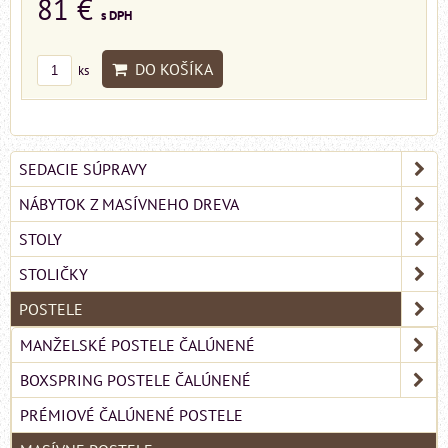
81 €
s DPH
DO KOŠÍKA
ks
SEDACIE SÚPRAVY
NÁBYTOK Z MASÍVNEHO DREVA
STOLY
STOLIČKY
POSTELE
MANŽELSKÉ POSTELE ČALÚNENÉ
BOXSPRING POSTELE ČALÚNENÉ
PRÉMIOVÉ ČALÚNENÉ POSTELE