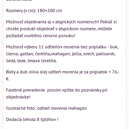
Rozmery (v cm): 180×200 cm
Možnosť objednania aj v atypických rozmeroch! Pokiaľ si
chcete produkt objednať v atypickom rozmere, môžete
požiadať osobitnú cenovú ponuku!
Možnosť výberu 11 odtieňov morenia bez príplatku - buk,
čierna, gaštan, čerešňa,mahagon, jelša, orech, palisandr,
šedá, teak, tmavá čerešňa.
Biely a dub oliva olej odtieň morenia je za príplatok + 76,-
€.
Farebné prevedenie prosím vpíšte do poznámky pri
objednávke!
Ilustračné foto: odtieň morenia mahagón
Dodacia lehota 8 týždňov !