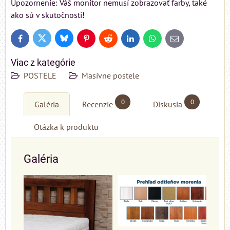
Upozornenie: Váš monitor nemusí zobrazovať farby, také
ako sú v skutočnosti!
Bluesky
Twitter
Facebook
Pinterest
Reddit
LinkedIn
WhatsApp
E-
mail
Viac z kategórie
POSTELE
Masívne postele
0
0
Galéria
Recenzie
Diskusia
Otázka k produktu
Galéria