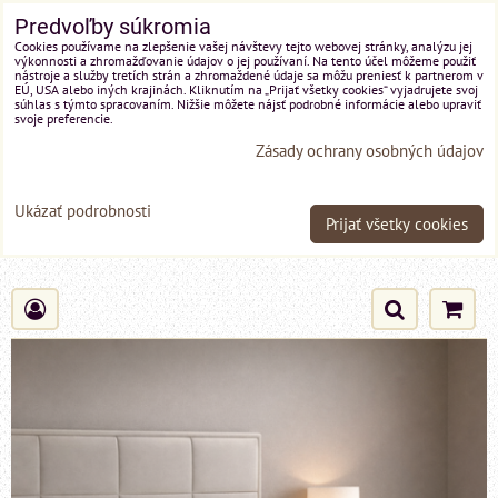
Predvoľby súkromia
Cookies používame na zlepšenie vašej návštevy tejto webovej stránky, analýzu jej
výkonnosti a zhromažďovanie údajov o jej používaní. Na tento účel môžeme použiť
nástroje a služby tretích strán a zhromaždené údaje sa môžu preniesť k partnerom v
EÚ, USA alebo iných krajinách. Kliknutím na „Prijať všetky cookies“ vyjadrujete svoj
súhlas s týmto spracovaním. Nižšie môžete nájsť podrobné informácie alebo upraviť
svoje preferencie.
Zásady ochrany osobných údajov
Ukázať podrobnosti
Prijať všetky cookies