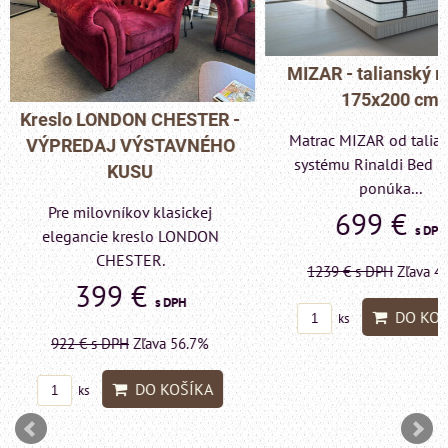
MIZAR - talianský matrac
175x200 cm
Pohovka LONDON C
Matrac MIZAR od talianskeho
- VÝPREDAJ VÝST
systému Rinaldi Bed System
KUSU
ponúka...
Pre milovníkov klas
699 €
s DPH
elegancie kreslo a p
LONDON CHESTE
1239 €
s DPH
Zľava 43.6%
599 €
s DP
DO KOŠÍKA
ks
1415 €
s DPH
Zľava 
DO KO
ks