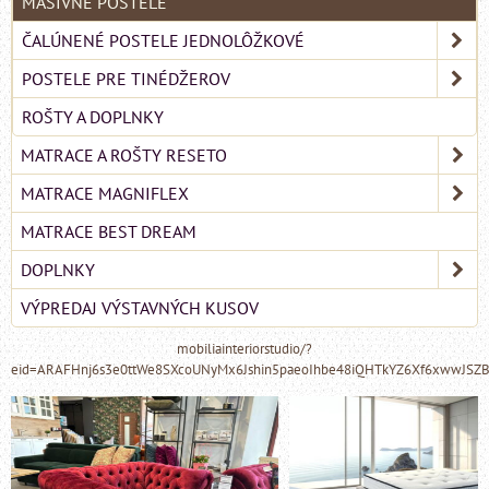
MASÍVNE POSTELE
ČALÚNENÉ POSTELE JEDNOLÔŽKOVÉ
POSTELE PRE TINÉDŽEROV
ROŠTY A DOPLNKY
MATRACE A ROŠTY RESETO
MATRACE MAGNIFLEX
MATRACE BEST DREAM
DOPLNKY
VÝPREDAJ VÝSTAVNÝCH KUSOV
mobiliainteriorstudio/?
eid=ARAFHnj6s3e0ttWe8SXcoUNyMx6Jshin5paeoIhbe48iQHTkYZ6Xf6xwwJSZ