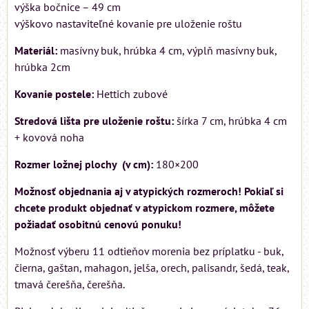
výška bočnice – 49 cm
výškovo nastaviteľné kovanie pre uloženie roštu
Materiál:
masívny buk, hrúbka 4 cm, výplň masívny buk,
hrúbka 2cm
Kovanie postele:
Hettich zubové
Stredová lišta pre uloženie roštu:
šírka 7 cm, hrúbka 4 cm
+ kovová noha
Rozmer ložnej plochy (v cm):
180×200
Možnosť objednania aj v atypických rozmeroch! Pokiaľ si
chcete produkt objednať v atypickom rozmere, môžete
požiadať osobitnú cenovú ponuku!
Možnosť výberu 11 odtieňov morenia bez príplatku - buk,
čierna, gaštan, mahagon, jelša, orech, palisandr, šedá, teak,
tmavá čerešňa, čerešňa.