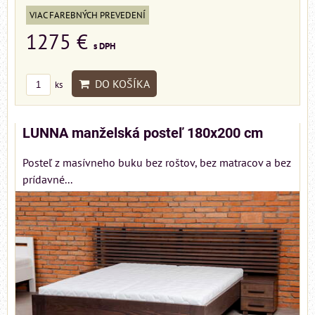
VIAC FAREBNÝCH PREVEDENÍ
1275 €
s DPH
DO KOŠÍKA
ks
LUNNA manželská posteľ 180x200 cm
Posteľ z masívneho buku bez roštov, bez matracov a bez
prídavné...