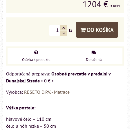
1204 €
s DPH
DO KOŠÍKA
ks
Otázka k produktu
Doručenia
Osobné prevzatie v predajni v
Dunajskej Strede
•
0 €
•
Výrobca:
RESETO D.P.V. - Matrace
Výška postele:
hlavové čelo – 110 cm
čelo u nôh nízke – 50 cm