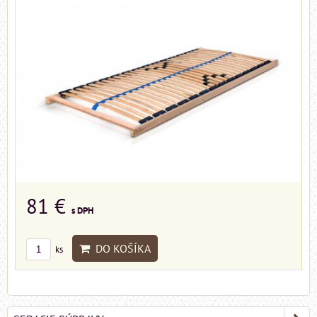
81 €
s DPH
DO KOŠÍKA
ks