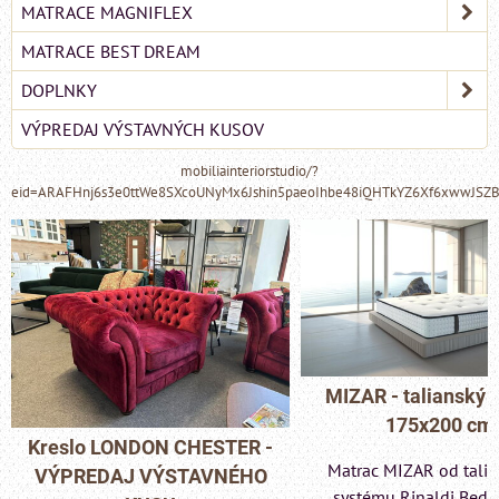
MATRACE MAGNIFLEX
MATRACE BEST DREAM
DOPLNKY
VÝPREDAJ VÝSTAVNÝCH KUSOV
mobiliainteriorstudio/?
eid=ARAFHnj6s3e0ttWe8SXcoUNyMx6Jshin5paeoIhbe48iQHTkYZ6Xf6xwwJSZ
MIZAR - talianský matrac
175x200 cm
Pohovka LONDON C
Matrac MIZAR od talianskeho
- VÝPREDAJ VÝST
systému Rinaldi Bed System