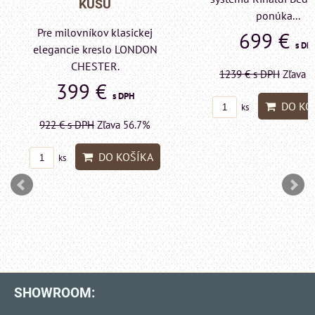
KUSU
ponúka...
Pre milovníkov klas
699 €
s DPH
elegancie kreslo a p
LONDON CHESTE
1239 €
s DPH
Zľava 43.6%
599 €
s DP
DO KOŠÍKA
ks
1415 €
s DPH
Zľava 
DO KO
ks
SHOWROOM: