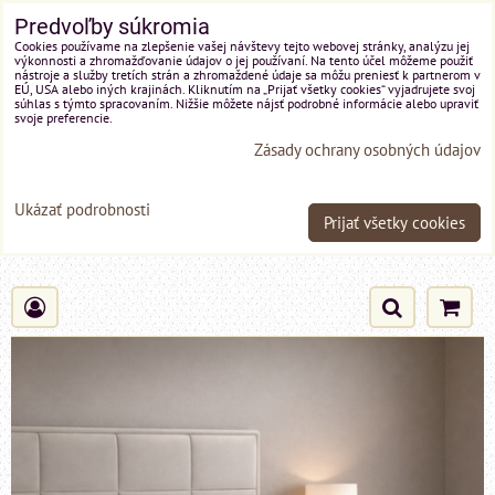
Predvoľby súkromia
Cookies používame na zlepšenie vašej návštevy tejto webovej stránky, analýzu jej
výkonnosti a zhromažďovanie údajov o jej používaní. Na tento účel môžeme použiť
nástroje a služby tretích strán a zhromaždené údaje sa môžu preniesť k partnerom v
EÚ, USA alebo iných krajinách. Kliknutím na „Prijať všetky cookies“ vyjadrujete svoj
súhlas s týmto spracovaním. Nižšie môžete nájsť podrobné informácie alebo upraviť
svoje preferencie.
Zásady ochrany osobných údajov
Ukázať podrobnosti
Prijať všetky cookies