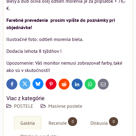
Biely a dub oliva olej odtieň morenia je za príplatok + 76,-
€.
Farebné prevedenie prosím vpíšte do poznámky pri
objednávke!
Ilustračné foto: odtieň morenia biela.
Dodacia lehota 8 týždňov !
Upozornenie: Váš monitor nemusí zobrazovať farby, také
ako sú v skutočnosti!
Bluesky
Twitter
Facebook
Pinterest
Reddit
LinkedIn
WhatsApp
E-
mail
Viac z kategórie
POSTELE
Masívne postele
0
0
Galéria
Recenzie
Diskusia