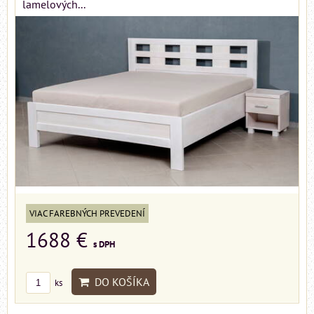
lamelových...
VIAC FAREBNÝCH PREVEDENÍ
1688 €
s DPH
DO KOŠÍKA
ks