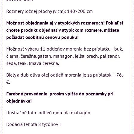
Rozmery ložnej plochy (v cm): 140×200 cm
Možnosť objednania aj v atypických rozmeroch! Pokiaľ si
chcete produkt objednať v atypickom rozmere, môžete
požiadať osobitnú cenovú ponuku!
Možnosť výberu 11 odtieňov morenia bez príplatku - buk,
čierna, čerešňa,gaštan, mahagon, jelša, orech, palisandr,
šedá, teak, tmavá čerešňa.
Biely a dub oliva olej odtieň morenia je za príplatok + 76,-
€.
Farebné prevedenie prosím vpíšte do poznámky pri
objednávke!
Ilustračné foto: odtieň morenia mahagón
Dodacia lehota 8 týždňov !