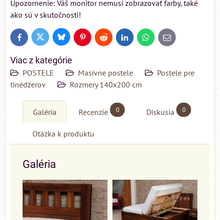
Upozornenie: Váš monitor nemusí zobrazovať farby, také
ako sú v skutočnosti!
Bluesky
Twitter
Facebook
Pinterest
Reddit
LinkedIn
WhatsApp
E-
mail
Viac z kategórie
POSTELE
Masívne postele
Postele pre
tinédžerov
Rozmery 140x200 cm
0
0
Galéria
Recenzie
Diskusia
Otázka k produktu
Galéria