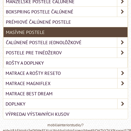
MANŽELSKÉ POSTELE ČALÚNENÉ
BOXSPRING POSTELE ČALÚNENÉ
PRÉMIOVÉ ČALÚNENÉ POSTELE
MASÍVNE POSTELE
ČALÚNENÉ POSTELE JEDNOLÔŽKOVÉ
POSTELE PRE TINÉDŽEROV
ROŠTY A DOPLNKY
MATRACE A ROŠTY RESETO
MATRACE MAGNIFLEX
MATRACE BEST DREAM
DOPLNKY
VÝPREDAJ VÝSTAVNÝCH KUSOV
mobiliainteriorstudio/?
eid=ARAFHnj6s3e0ttWe8SXcoUNyMx6Jshin5paeoIhbe48iQHTkYZ6Xf6xwwJSZ