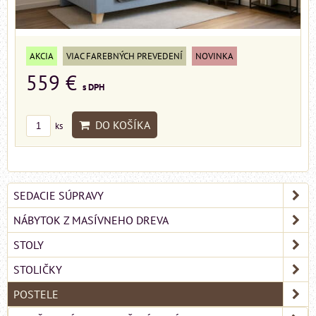
AKCIA
VIAC FAREBNÝCH PREVEDENÍ
NOVINKA
559 €
s DPH
DO KOŠÍKA
ks
SEDACIE SÚPRAVY
NÁBYTOK Z MASÍVNEHO DREVA
STOLY
STOLIČKY
POSTELE