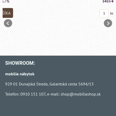
1415 €
s DPH
Zľava 
DO KO
ks
SHOWROOM:
mobilia nábytok
929 01 Dunajská Streda, Galantská cesta 5694/13
Telefón: 0910 151 107, e-mail:
shop@mobiliashop.sk