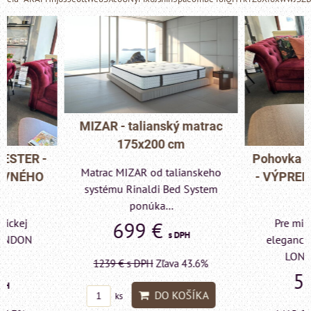
MIZAR - talianský matrac
175x200 cm
Pohovka LONDON C
Matrac MIZAR od talianskeho
- VÝPREDAJ VÝST
systému Rinaldi Bed System
KUSU
ponúka...
Pre milovníkov klas
699 €
s DPH
elegancie kreslo a p
LONDON CHESTE
1239 €
s DPH
Zľava 43.6%
599 €
s DP
DO KOŠÍKA
ks