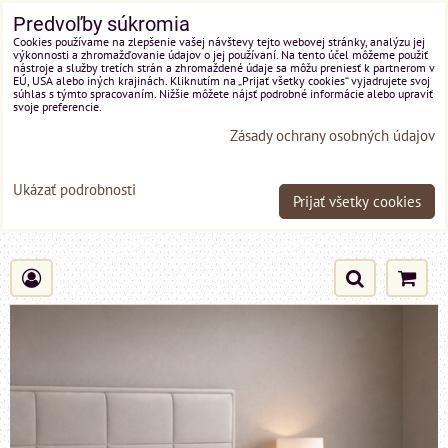
Predvoľby súkromia
Cookies používame na zlepšenie vašej návštevy tejto webovej stránky, analýzu jej
výkonnosti a zhromažďovanie údajov o jej používaní. Na tento účel môžeme použiť
nástroje a služby tretích strán a zhromaždené údaje sa môžu preniesť k partnerom v
EÚ, USA alebo iných krajinách. Kliknutím na „Prijať všetky cookies“ vyjadrujete svoj
súhlas s týmto spracovaním. Nižšie môžete nájsť podrobné informácie alebo upraviť
svoje preferencie.
Zásady ochrany osobných údajov
Ukázať podrobnosti
Prijať všetky cookies