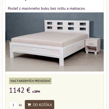
Posteľ z masívneho buku bez roštu a matracov.
VIAC FAREBNÝCH PREVEDENÍ
1142 €
s DPH
DO KOŠÍKA
ks