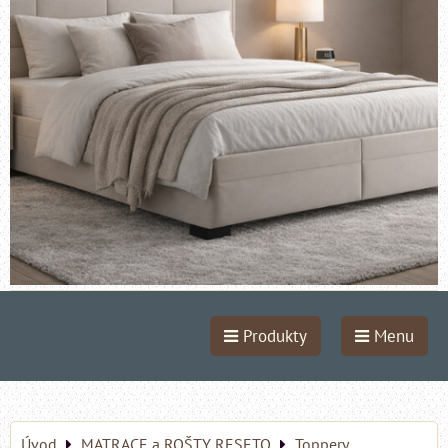
Produkty
Menu
Úvod
MATRACE a ROŠTY RESETO
Toppery