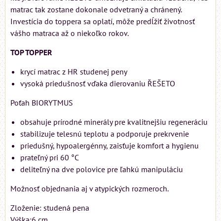
matrac tak zostane dokonale odvetraný a chránený.
Investícia do toppera sa oplatí, môže predĺžiť životnosť
vášho matraca až o niekoľko rokov.
TOP TOPPER
krycí matrac z HR studenej peny
vysoká priedušnosť vďaka dierovaniu ŘEŠETO
Poťah BIORYTMUS
obsahuje prírodné minerály pre kvalitnejšiu regeneráciu
stabilizuje telesnú teplotu a podporuje prekrvenie
priedušný, hypoalergénny, zaisťuje komfort a hygienu
prateľný pri 60 °C
deliteľný na dve polovice pre ľahkú manipuláciu
Možnosť objednania aj v atypických rozmeroch.
Zloženie: studená pena
Výška:6 cm