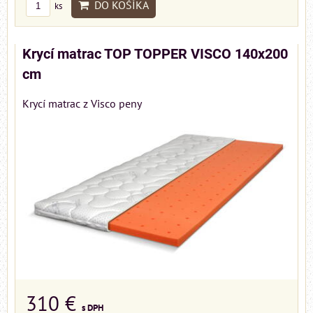
DO KOŠÍKA
ks
Krycí matrac TOP TOPPER VISCO 140x200
cm
Krycí matrac z Visco peny
310 €
s DPH