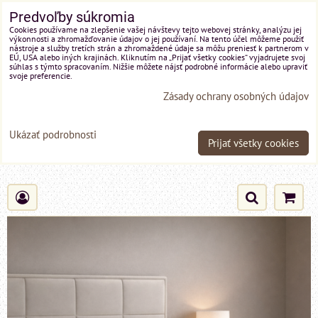
Predvoľby súkromia
Cookies používame na zlepšenie vašej návštevy tejto webovej stránky, analýzu jej
výkonnosti a zhromažďovanie údajov o jej používaní. Na tento účel môžeme použiť
nástroje a služby tretích strán a zhromaždené údaje sa môžu preniesť k partnerom v
EÚ, USA alebo iných krajinách. Kliknutím na „Prijať všetky cookies“ vyjadrujete svoj
súhlas s týmto spracovaním. Nižšie môžete nájsť podrobné informácie alebo upraviť
svoje preferencie.
Zásady ochrany osobných údajov
Ukázať podrobnosti
Prijať všetky cookies