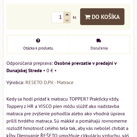
DO KOŠÍKA
ks
Otázka k produktu
Doručenia
Osobné prevzatie v predajni v
Dunajskej Strede
•
0 €
•
Výrobca:
RESETO D.P.V. - Matrace
Kedy sa hodí pridať k matracu TOPPER? Prakticky vždy.
Toppery z HR a VISCO pien môžu slúžiť ako nadstavba
matraca pre zvýšenie pohodlia alebo ako vhodná úprava
príliš tvrdého matraca. Sú mäkké a pomáhajú rovnomerne
rozložiť hmotnosť celého tela tak, aby vás nebolel chrbát a
kĺby. Dierovanie ŘEŠETO umožňuje cirkuláciu vzduchu, váš