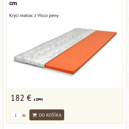
cm
Krycí matrac z Visco peny
182 €
s DPH
DO KOŠÍKA
ks