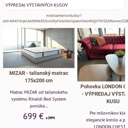
VÝPREDAJ VÝSTAVNÝCH KUSOV
mobiliainteriorstudio/?
eid=ARAFHnj6s3e0ttWe8SXcoUNyMx6Jshin5paeoIhbe48iQHTkYZ6Xf6xwwJSZ
MIZAR - talianský matrac
175x200 cm
Pohovka LONDON C
Matrac MIZAR od talianskeho
- VÝPREDAJ VÝST
systému Rinaldi Bed System
KUSU
ponúka...
Pre milovníkov klas
699 €
s DPH
elegancie kreslo a p
LONDON CHESTE