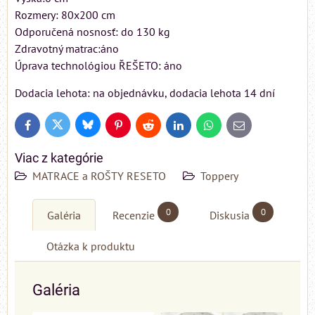
Rozmery: 80x200 cm
Odporučená nosnosť: do 130 kg
Zdravotný matrac:áno
Úprava technológiou ŘEŠETO: áno
Dodacia lehota: na objednávku, dodacia lehota 14 dní
Bluesky
Twitter
Facebook
Pinterest
Reddit
LinkedIn
WhatsApp
E-
mail
Viac z kategórie
MATRACE a ROŠTY RESETO
Toppery
0
0
Galéria
Recenzie
Diskusia
Otázka k produktu
Galéria