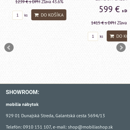
1239 €
s DPH
Zľava 43.6%
599 €
s DP
DO KOŠÍKA
ks
1415 €
s DPH
Zľava 
DO KO
ks
SHOWROOM:
mobilia nábytok
929 01 Dunajská Streda, Galantská cesta 5694/13
Telefón: 0910 151 107, e-mail:
shop@mobiliashop.sk