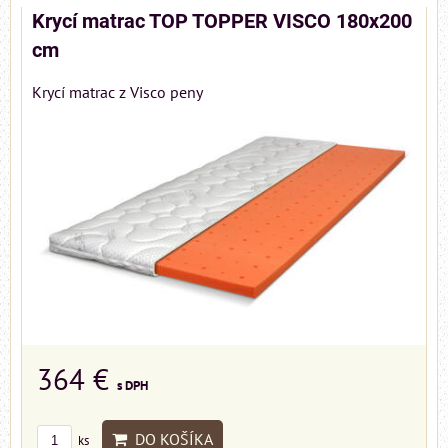
Krycí matrac TOP TOPPER VISCO 180x200
cm
Krycí matrac z Visco peny
364 €
s DPH
DO KOŠÍKA
ks