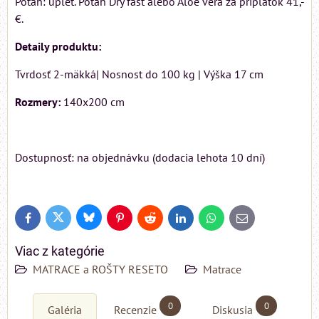
Poťah: úplet. Poťah Dry fast alebo Aloe vera za príplatok 41,-
€.
Detaily produktu:
Tvrdosť 2-mäkká| Nosnost do 100 kg | Výška 17 cm
Rozmery:
140x200 cm
Dostupnosť: na objednávku (dodacia lehota 10 dní)
Bluesky
Twitter
Facebook
Pinterest
Reddit
LinkedIn
WhatsApp
E-
mail
Viac z kategórie
MATRACE a ROŠTY RESETO
Matrace
0
0
Galéria
Recenzie
Diskusia