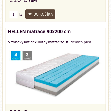
s DPH
DO KOŠÍKA
ks
HELLEN matrace 90x200 cm
5 zónový antidekubitný matrac zo studených pien