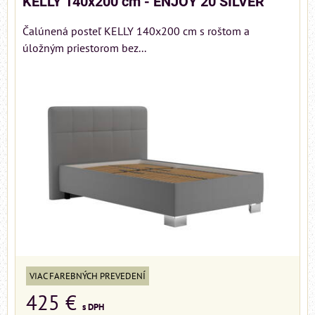
KELLY 140x200 cm - ENJOY 20 SILVER
Čalúnená posteľ KELLY 140x200 cm s roštom a
úložným priestorom bez...
VIAC FAREBNÝCH PREVEDENÍ
425 €
s DPH