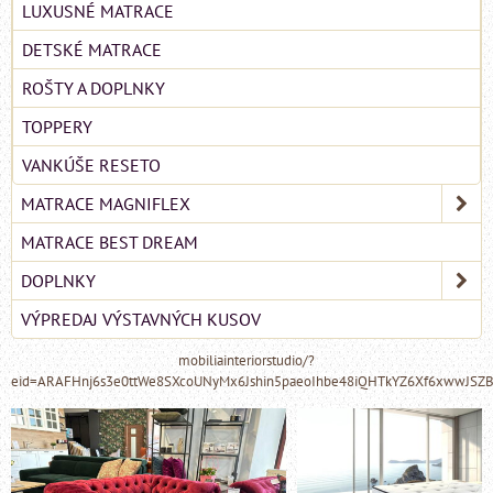
LUXUSNÉ MATRACE
DETSKÉ MATRACE
ROŠTY A DOPLNKY
TOPPERY
VANKÚŠE RESETO
MATRACE MAGNIFLEX
MATRACE BEST DREAM
DOPLNKY
VÝPREDAJ VÝSTAVNÝCH KUSOV
mobiliainteriorstudio/?
eid=ARAFHnj6s3e0ttWe8SXcoUNyMx6Jshin5paeoIhbe48iQHTkYZ6Xf6xwwJSZ