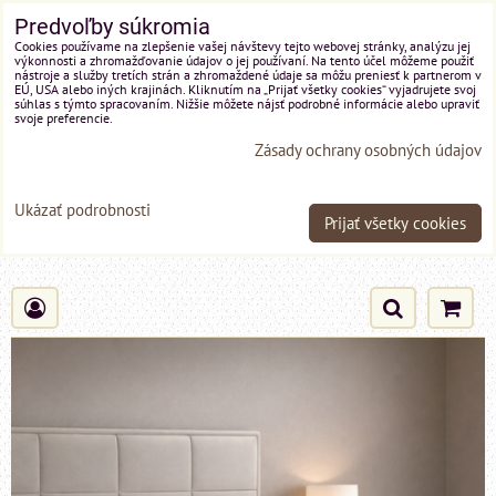
Predvoľby súkromia
Cookies používame na zlepšenie vašej návštevy tejto webovej stránky, analýzu jej
výkonnosti a zhromažďovanie údajov o jej používaní. Na tento účel môžeme použiť
nástroje a služby tretích strán a zhromaždené údaje sa môžu preniesť k partnerom v
EÚ, USA alebo iných krajinách. Kliknutím na „Prijať všetky cookies“ vyjadrujete svoj
súhlas s týmto spracovaním. Nižšie môžete nájsť podrobné informácie alebo upraviť
svoje preferencie.
Zásady ochrany osobných údajov
Ukázať podrobnosti
Prijať všetky cookies