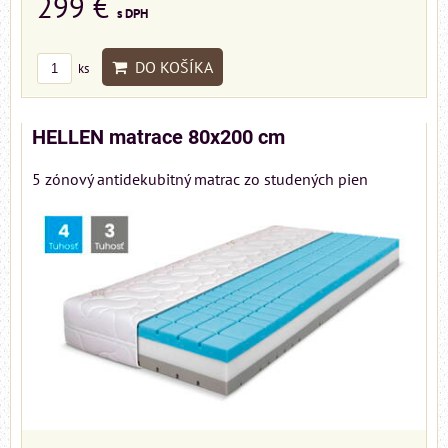
299 €
s DPH
DO KOŠÍKA
ks
HELLEN matrace 80x200 cm
5 zónový antidekubitný matrac zo studených pien