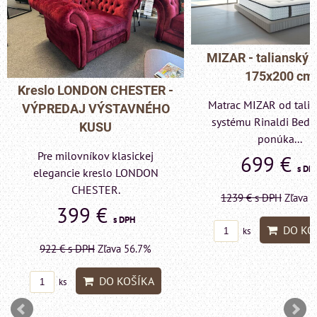
MIZAR - talianský matrac
175x200 cm
Pohovka LONDON C
Matrac MIZAR od talianskeho
- VÝPREDAJ VÝST
systému Rinaldi Bed System
KUSU
ponúka...
Pre milovníkov klas
699 €
s DPH
elegancie kreslo a p
LONDON CHESTE
1239 €
s DPH
Zľava 43.6%
599 €
s DP
DO KOŠÍKA
ks
1415 €
s DPH
Zľava 
DO KO
ks