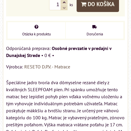
DO KOŠÍKA
ks
Otázka k produktu
Doručenia
Osobné prevzatie v predajni v
Dunajskej Strede
•
0 €
•
Výrobca:
RESETO D.P.V. - Matrace
Špeciálne jadro tvoria dva dômyselne rezané diely z
kvalitných SLEEPFOAM pien. Pri spánku umožňuje tento
matrac bez lepidiel pohyb pien vďaka voľnému uloženiu a
tým vyhovuje individuálnym potrebám užívateľa. Matrac
poskytuje mäkkšiu a tvrdšiu stranu. Je určený pre váhovú
kategóriu do 100 kg. Matrac je vybavený prateľným, zónovo
prešitým poťahom. Výška matraca vrátane poťahu je 17 cm.