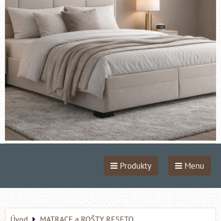
Produkty
Menu
Úvod
MATRACE a ROŠTY RESETO