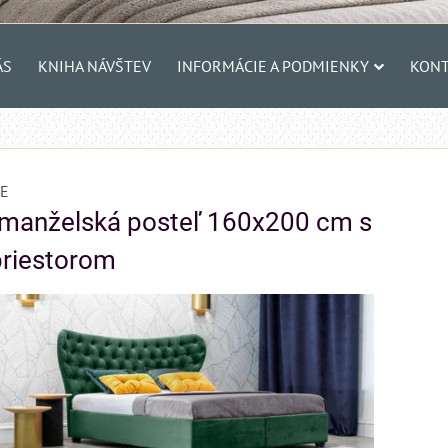
ÁS
KNIHA NÁVŠTEV
INFORMÁCIE A PODMIENKY
KONT
E
anželská posteľ 160x200 cm s
priestorom