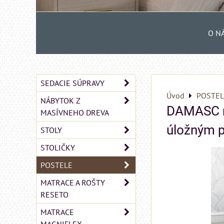
O N
SEDACIE SÚPRAVY
Úvod
POSTEL
NÁBYTOK Z
DAMASC m
MASÍVNEHO DREVA
úložným 
STOLY
STOLIČKY
POSTELE
MATRACE A ROŠTY
RESETO
MATRACE