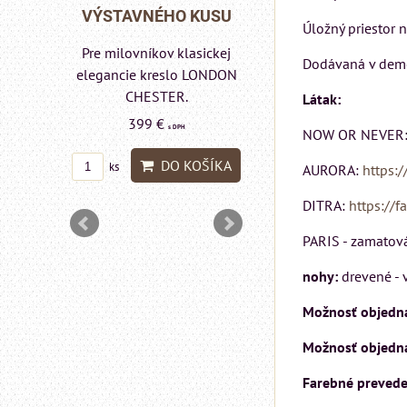
Rinaldi Bed System
 KUSU
VÝSTAVNÉHO KU
Úložný priestor n
ponúka...
asickej
Pre milovníkov klasic
Dodávaná v dem
699 €
s DPH
 LONDON
elegancie kreslo a
pohovka LONDON
Látak:
DO KOŠÍKA
ks
CHESTER.
NOW OR NEVER
599 €
s DPH
OŠÍKA
AURORA:
https:/
DO KOŠÍ
ks
DITRA:
https://f
PARIS - zamatová 
nohy:
drevené - v
Možnosť objednan
Možnosť objednan
Farebné prevede