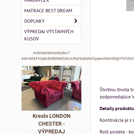
MAGNIFLEX
MATRACE BEST DREAM
DOPLNKY
VÝPREDAJ VÝSTAVNÝCH
KUSOV
mobiliainteriorstudio/?
eid=ARAFHnj6s3e0ttWe8SXcoUNyMx6Jshin5paeoIhbe48iQHTkYZ6
Štvrtinu života 
zodpovedajúce Vá
MIZAR - talianský
Detaily produktu
matrac 175x200 cm
DON
Pohovka LONDO
Konštrukcia je z
-
CHESTER -
Matrac MIZAR od
J
VÝPREDAJ
Rošt postele - k
talianskeho systému