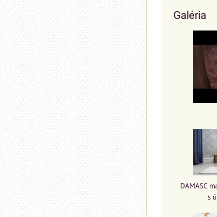
Galéria
DAMASC man
s 