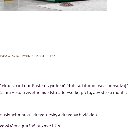
Xf6xwwJSZBzuPmlN9Fp3bbTLrTV34
trávime spánkom. Postele vyrobené Mobiladalinom vás sprevádzaj
šmu veku a životnému štýlu a to všetko preto, aby ste sa mohli z
MIZAR - talianský
:
matrac 175x200 cm
N
Kreslo LONDON
 masívneho buku, drevotriesky a drevených vlákien.
CHESTER -
Matrac MIZAR od
VÝPREDAJ
ovový rám a pružné bukové lišty.
talianskeho systému