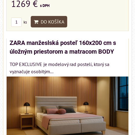
1269 €
s DPH
DO KOŠÍKA
ks
ZARA manžeslská posteľ 160x200 cm s
úložným priestorom a matracom BODY
TOP EXCLUSIVE je modelový rad postelí, ktorý sa
vyznačuje osobitým...