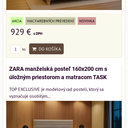
AKCIA
VIAC FAREBNÝCH PREVEDENÍ
NOVINKA
929 €
s DPH
DO KOŠÍKA
ks
ZARA manželská posteľ 160x200 cm s
úložným priestorom a matracom TASK
TOP EXCLUSIVE je modelový rad postelí, ktorý sa
vyznačuje osobitým...