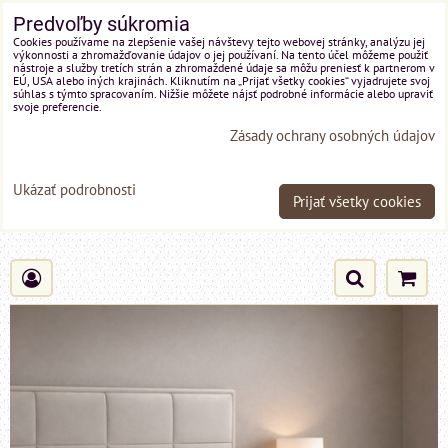
Predvoľby súkromia
Cookies používame na zlepšenie vašej návštevy tejto webovej stránky, analýzu jej
výkonnosti a zhromažďovanie údajov o jej používaní. Na tento účel môžeme použiť
nástroje a služby tretích strán a zhromaždené údaje sa môžu preniesť k partnerom v
EÚ, USA alebo iných krajinách. Kliknutím na „Prijať všetky cookies“ vyjadrujete svoj
súhlas s týmto spracovaním. Nižšie môžete nájsť podrobné informácie alebo upraviť
svoje preferencie.
Zásady ochrany osobných údajov
Ukázať podrobnosti
Prijať všetky cookies