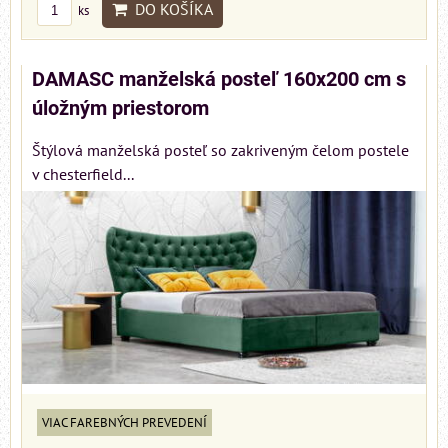
DO KOŠÍKA
ks
DAMASC manželská posteľ 160x200 cm s
úložným priestorom
Štýlová manželská posteľ so zakriveným čelom postele
v chesterfield...
VIAC FAREBNÝCH PREVEDENÍ