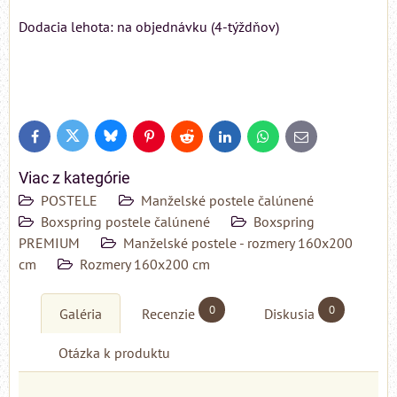
Dodacia lehota: na objednávku (4-týždňov)
Bluesky
Twitter
Facebook
Pinterest
Reddit
LinkedIn
WhatsApp
E-
mail
Viac z kategórie
POSTELE
Manželské postele čalúnené
Boxspring postele čalúnené
Boxspring
PREMIUM
Manželské postele - rozmery 160x200
cm
Rozmery 160x200 cm
0
0
Galéria
Recenzie
Diskusia
Otázka k produktu