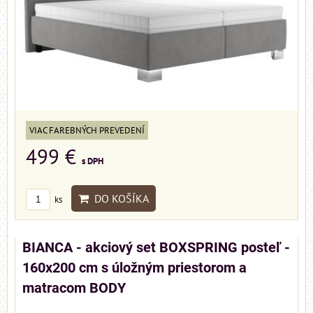
VIAC FAREBNÝCH PREVEDENÍ
499 €
s DPH
DO KOŠÍKA
ks
BIANCA - akciový set BOXSPRING posteľ -
160x200 cm s úložným priestorom a
matracom BODY