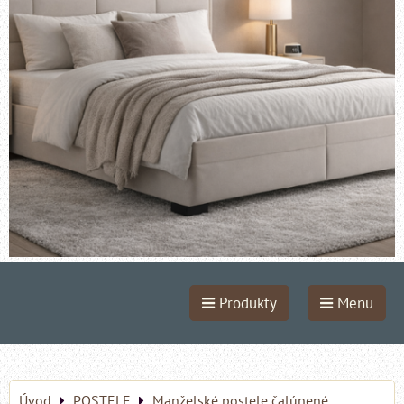
Produkty
Menu
Úvod
POSTELE
Manželské postele čalúnené