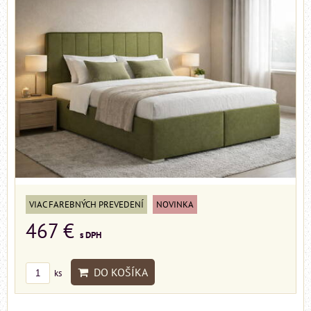
VIAC FAREBNÝCH PREVEDENÍ
NOVINKA
467 €
s DPH
DO KOŠÍKA
ks