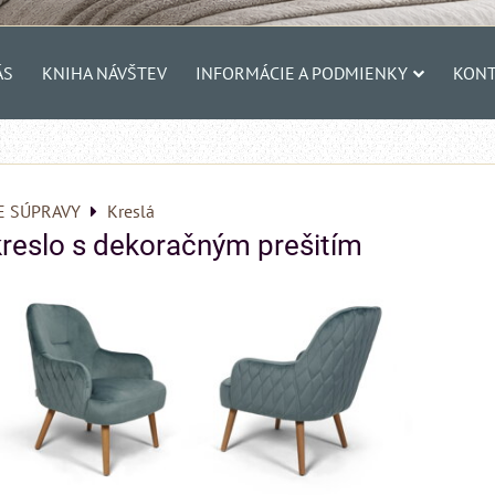
ÁS
KNIHA NÁVŠTEV
INFORMÁCIE A PODMIENKY
KONT
E SÚPRAVY
Kreslá
eslo s dekoračným prešitím