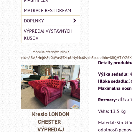
MAGNIFLEX
MATRACE BEST DREAM
DOPLNKY
VÝPREDAJ VÝSTAVNÝCH
KUSOV
mobiliainteriorstudio/?
eid=ARAFHnj6s3e0ttWe8SXcoUNyMx6Jshin5paeoIhbe48iQHTkYZ6
Detaily produktu
Výška sedadla
: 
Hĺbka sedadla
:5
Maximálna nosn
Rozmery:
dĺžka 
Váha: 13,5 Kg
MIZAR - talianský
DON
Pohovka LONDO
matrac 175x200 cm
-
CHESTER -
Materiál: štrukt
J
VÝPREDAJ
odolnosť) penová