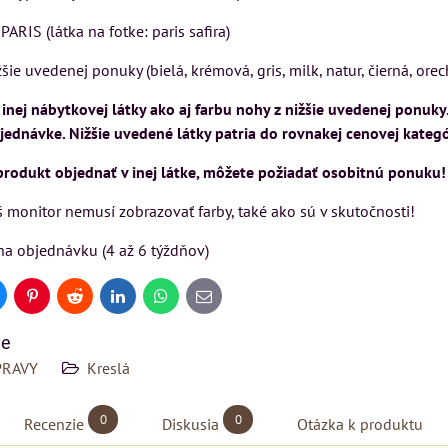
Matrac MIZAR od
SU
VÝSTAVNÉHO KUSU
talianskeho systému
ARIS (látka na fotke: paris safira)
Rinaldi Bed System
kej
Pre milovníkov klasickej
šie uvedenej ponuky (bielá, krémová, gris, milk, natur, čierná, ore
ponúka...
elegancie kreslo LONDON
CHESTER.
nej nábytkovej látky ako aj farbu nohy z nižšie uvedenej ponuky
ednávke. Nižšie uvedené látky patria do rovnakej cenovej kategó
699 €
399 €
s DPH
s DPH
 produkt objednať v inej látke, môžete požiadať osobitnú ponuku!
DO KOŠÍKA
KA
DO KOŠÍKA
ks
ks
 monitor nemusí zobrazovať farby, také ako sú v skutočnosti!
na objednávku (4 až 6 týždňov)
uesky
Pinterest
Reddit
LinkedIn
WhatsApp
E-
mail
ie
PRAVY
Kreslá
0
0
Recenzie
Diskusia
Otázka k produktu