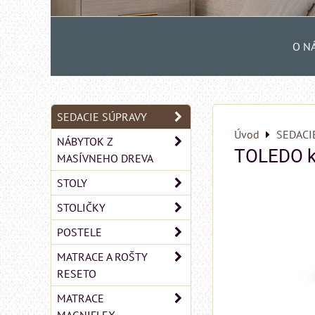
O N
SEDACIE SÚPRAVY
Úvod
SEDACI
NÁBYTOK Z
TOLEDO kr
MASÍVNEHO DREVA
STOLY
STOLIČKY
POSTELE
MATRACE A ROŠTY
RESETO
MATRACE