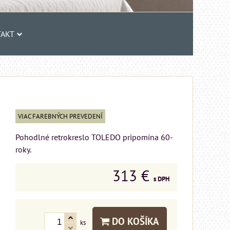
AKT
VIAC FAREBNÝCH PREVEDENÍ
Pohodlné retrokreslo TOLEDO pripomína 60-
roky.
313 €
s DPH
DO KOŠÍKA
ks