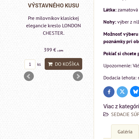
Matrac MIZAR od
 KUSU
VÝSTAVNÉHO KU
talianskeho systému
Látka:
zamatová P
Rinaldi Bed System
asickej
Pre milovníkov klasic
Nohy:
výber z niž
ponúka...
 LONDON
elegancie kreslo a
pohovka LONDON
Možnosť výberu i
CHESTER.
poznámky pri obj
699 €
599 €
s DPH
s DPH
Pokiaľ si chcete
DO KOŠÍKA
OŠÍKA
DO KOŠÍ
ks
ks
Upozornenie: Váš
Dodacia lehota: 
Bl
Twitter
Facebook
Viac z kategór
SEDACIE SÚ
Galéria