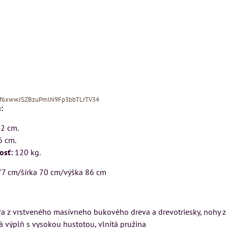
Xf6xwwJSZBzuPmlN9Fp3bbTLrTV34
:
42 cm.
6 cm.
osť:
120 kg.
77 cm/šírka 70 cm/výška 86 cm
MIZAR - talianský
N
Kreslo LONDON
matrac 175x200 cm
CHESTER -
úra z vrstveného masívneho bukového dreva a drevotriesky, nohy 
VÝPREDAJ
 výplň s vysokou hustotou, vlnitá pružina