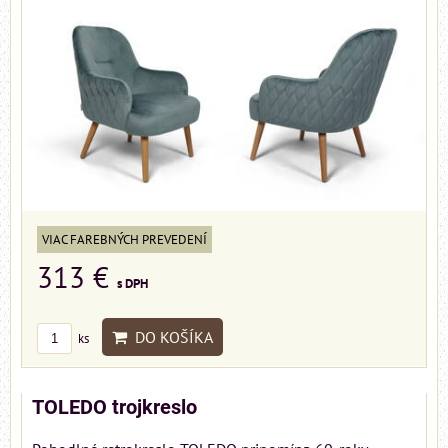
VIAC FAREBNÝCH PREVEDENÍ
313 €
s DPH
DO KOŠÍKA
ks
TOLEDO trojkreslo