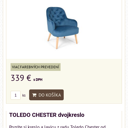
VIAC FAREBNÝCH PREVEDENÍ
339 €
s DPH
DO KOŠÍKA
ks
TOLEDO CHESTER dvojkreslo
Pozrite si kreslo a lavicu z radu Toledo Chester od