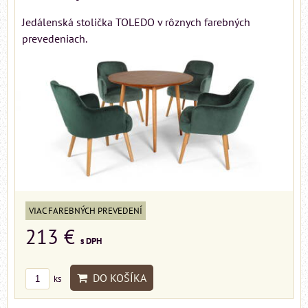
Jedálenská stolička TOLEDO v rôznych farebných
prevedeniach.
VIAC FAREBNÝCH PREVEDENÍ
213 €
s DPH
DO KOŠÍKA
ks