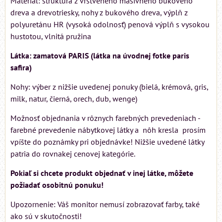
Materiál: štruktúra z vrstveného masívneho bukového
dreva a drevotriesky, nohy z bukového dreva, výplň z
polyuretánu HR (vysoká odolnosť) penová výplň s vysokou
hustotou, vlnitá pružina
Látka: zamatová PARIS (látka na úvodnej fotke paris
safira)
Nohy: výber z nižšie uvedenej ponuky (bielá, krémová, gris,
milk, natur, čierná, orech, dub, wenge)
Možnosť objednania v rôznych farebných prevedeniach -
farebné prevedenie nábytkovej látky a nôh kresla prosím
vpíšte do poznámky pri objednávke! Nižšie uvedené látky
patria do rovnakej cenovej kategórie.
Pokiaľ si chcete produkt objednať v inej látke, môžete
požiadať osobitnú ponuku!
Upozornenie: Váš monitor nemusí zobrazovať farby, také
ako sú v skutočnosti!