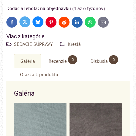
Dodacia lehota: na objednávku (4 až 6 týždňov)
Bluesky
Twitter
Facebook
Pinterest
Reddit
LinkedIn
WhatsApp
E-
mail
Viac z kategórie
SEDACIE SÚPRAVY
Kreslá
0
0
Galéria
Recenzie
Diskusia
Otázka k produktu
Galéria