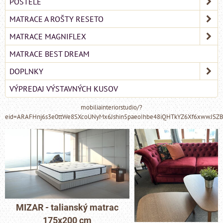
POSTELE
MATRACE A ROŠTY RESETO
MATRACE MAGNIFLEX
MATRACE BEST DREAM
DOPLNKY
VÝPREDAJ VÝSTAVNÝCH KUSOV
mobiliainteriorstudio/?
eid=ARAFHnj6s3e0ttWe8SXcoUNyMx6Jshin5paeoIhbe48iQHTkYZ6Xf6xwwJSZ
MIZAR - talianský matrac
175x200 cm