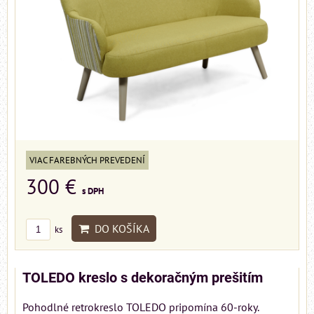
VIAC FAREBNÝCH PREVEDENÍ
300 €
s DPH
DO KOŠÍKA
ks
TOLEDO kreslo s dekoračným prešitím
Pohodlné retrokreslo TOLEDO pripomína 60-roky.