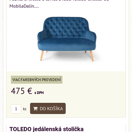
MobilaDalin....
VIAC FAREBNÝCH PREVEDENÍ
475 €
s DPH
DO KOŠÍKA
ks
TOLEDO jedálenská stolička