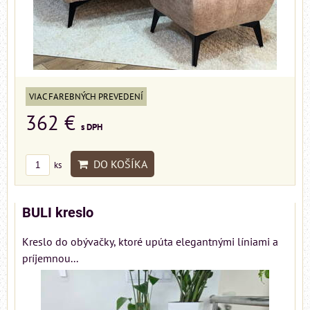
VIAC FAREBNÝCH PREVEDENÍ
362 €
s DPH
DO KOŠÍKA
ks
BULI kreslo
Kreslo do obývačky, ktoré upúta elegantnými líniami a
príjemnou...