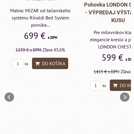
Pohovka LONDON C
Matrac MIZAR od talianskeho
- VÝPREDAJ VÝST
systému Rinaldi Bed System
KUSU
ponúka...
Pre milovníkov klas
699 €
s DPH
elegancie kreslo a p
LONDON CHESTE
1239 €
s DPH
Zľava 43.6%
599 €
s DP
DO KOŠÍKA
ks
1415 €
s DPH
Zľava 
DO KO
ks