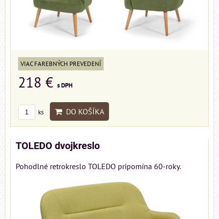
VIAC FAREBNÝCH PREVEDENÍ
218 €
s DPH
DO KOŠÍKA
ks
TOLEDO dvojkreslo
Pohodlné retrokreslo TOLEDO pripomína 60-roky.