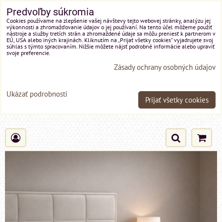
Predvoľby súkromia
Cookies používame na zlepšenie vašej návštevy tejto webovej stránky, analýzu jej
výkonnosti a zhromažďovanie údajov o jej používaní. Na tento účel môžeme použiť
nástroje a služby tretích strán a zhromaždené údaje sa môžu preniesť k partnerom v
EÚ, USA alebo iných krajinách. Kliknutím na „Prijať všetky cookies“ vyjadrujete svoj
súhlas s týmto spracovaním. Nižšie môžete nájsť podrobné informácie alebo upraviť
svoje preferencie.
Zásady ochrany osobných údajov
Ukázať podrobnosti
Prijať všetky cookies