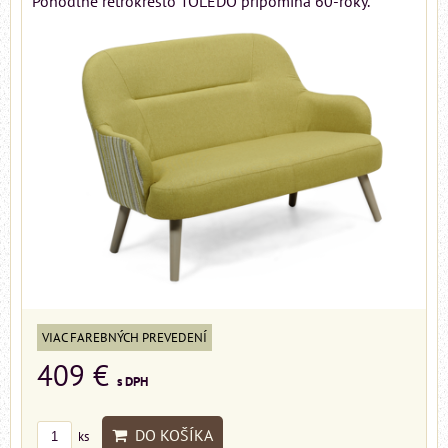
Pohodlné retrokreslo TOLEDO pripomína 60-roky.
VIAC FAREBNÝCH PREVEDENÍ
409 €
s DPH
DO KOŠÍKA
ks