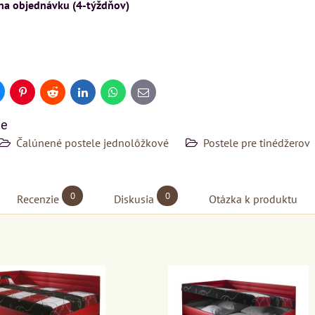
 na objednávku (4-týždňov)
uesky
Pinterest
Reddit
LinkedIn
WhatsApp
E-
mail
ie
Čalúnené postele jednolôžkové
Postele pre tinédžerov
0
0
Recenzie
Diskusia
Otázka k produktu