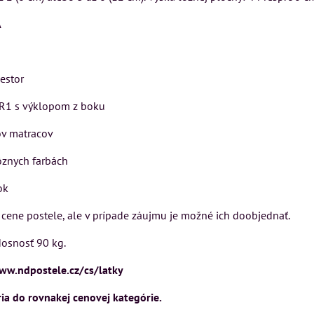
Rinaldi Bed System
KUSU
VÝSTAVNÉHO KUSU
Á
ponúka...
sickej
Pre milovníkov klasickej
699 €
s DPH
o a
elegancie kreslo LONDON
DON
CHESTER.
iestor
DO KOŠÍ
ks
399 €
s DPH
LR1 s výklopom z boku
DO KOŠÍKA
ks
ov matracov
OŠÍKA
rôznych farbách
ok
 cene postele, ale v prípade záujmu je možné ich doobjednať.
Nosnosť 90 kg.
www.ndpostele.cz/cs/latky
ria do rovnakej cenovej kategórie.