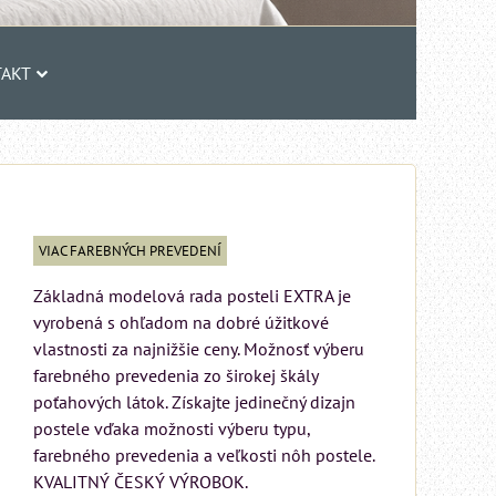
AKT
VIAC FAREBNÝCH PREVEDENÍ
Základná modelová rada posteli EXTRA je
vyrobená s ohľadom na dobré úžitkové
vlastnosti za najnižšie ceny. Možnosť výberu
farebného prevedenia zo širokej škály
poťahových látok. Získajte jedinečný dizajn
postele vďaka možnosti výberu typu,
farebného prevedenia a veľkosti nôh postele.
KVALITNÝ ČESKÝ VÝROBOK.