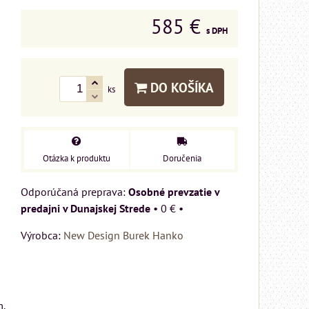
585 €
s DPH
DO KOŠÍKA
ks
Otázka k produktu
Doručenia
Osobné prevzatie v
predajni v Dunajskej Strede
•
0 €
•
Výrobca:
New Design Burek Hanko
ý
cm
u
m.