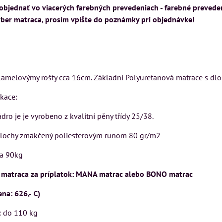
objednať vo viacerých farebných prevedeniach - farebné preveden
ýber matraca, prosím vpíšte do poznámky pri objednávke!
lamelovýmy rošty cca 16cm. Základní Polyuretanová matrace s dlo
ikace:
dro je je vyrobeno z kvalitní pěny třídy 25/38.
 plochy zmäkčený poliesterovým runom 80 gr/m2
ca 90kg
matraca za príplatok: MANA matrac alebo BONO matrac
na: 626,- €)
: do 110 kg