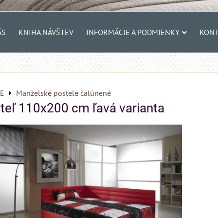
ÁS
KNIHA NÁVŠTEV
INFORMÁCIE A PODMIENKY
KONT
E
Manželské postele čalúnené
teľ 110x200 cm ľavá varianta