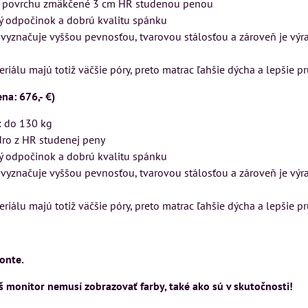
 na povrchu zmäkčené 3 cm HR studenou penou
ý odpočinok a dobrú kvalitu spánku
vyznačuje vyššou pevnosťou, tvarovou stálosťou a zároveň je výr
riálu majú totiž väčšie póry, preto matrac ľahšie dýcha a lepšie pr
na: 676,- €)
: do 130 kg
dro z HR studenej peny
ý odpočinok a dobrú kvalitu spánku
vyznačuje vyššou pevnosťou, tvarovou stálosťou a zároveň je výr
riálu majú totiž väčšie póry, preto matrac ľahšie dýcha a lepšie pr
onte.
 monitor nemusí zobrazovať farby, také ako sú v skutočnosti!