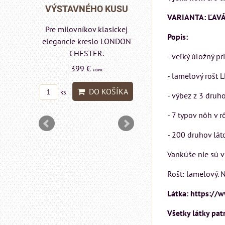
Rinaldi Bed System
HO KUSU
VÝSTAVNÉHO 
VARIANTA: ĽAV
ponúka...
 klasickej
Pre milovníkov kla
699 €
Popis:
s DPH
slo LONDON
elegancie kresl
ER.
pohovka LON
- veľký úložný pr
DO KOŠÍKA
ks
CHESTER.
s DPH
- lamelový rošt 
599 €
s DPH
O KOŠÍKA
- výbez z 3 druh
DO K
ks
- 7 typov nôh v 
- 200 druhov lát
Vankúše nie sú v
Rošt: lamelový. 
Látka: https://
Všetky látky pat