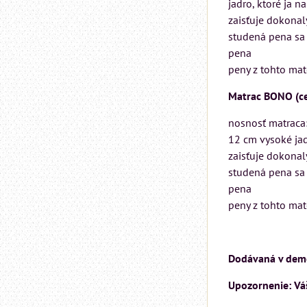
jadro, ktoré ja
zaisťuje dokonal
studená pena sa 
pena
peny z tohto mate
Matrac BONO (ce
nosnosť matraca
12 cm vysoké ja
zaisťuje dokonal
studená pena sa 
pena
peny z tohto mate
Dodávaná v dem
Upozornenie: Váš