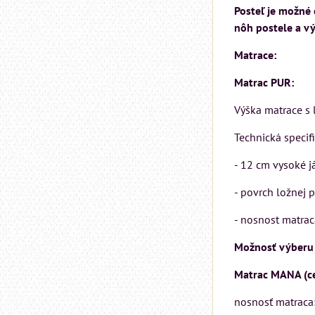
Posteľ je možné 
nôh postele a v
Matrace:
Matrac PUR:
Výška matrace s 
Technická specif
- 12 cm vysoké já
- povrch ložnej
- nosnost matra
Možnosť výberu 
Matrac MANA (ce
nosnosť matraca