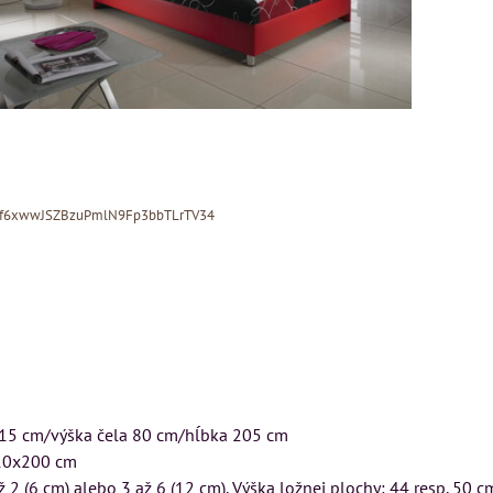
Xf6xwwJSZBzuPmlN9Fp3bbTLrTV34
MIZAR - taliansk
matrac 175x200 
DON
Kreslo LONDON
115 cm/výška čela 80 cm/hĺbka 205 cm
-
CHESTER -
Matrac MIZAR od
0x200 cm
J
VÝPREDAJ
talianskeho systém
ž 2 (6 cm) alebo 3 až 6 (12 cm). Výška ložnej plochy: 44 resp. 50 c