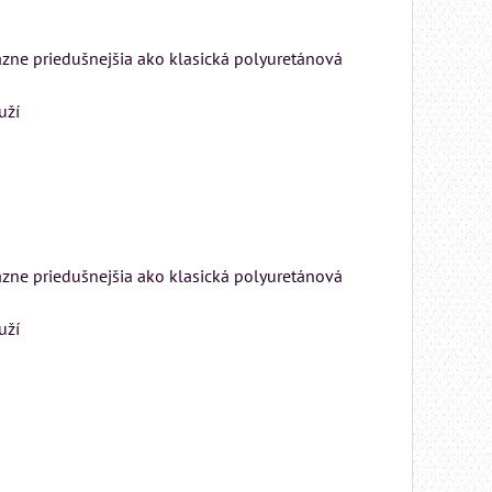
azne priedušnejšia ako klasická polyuretánová
uží
azne priedušnejšia ako klasická polyuretánová
uží