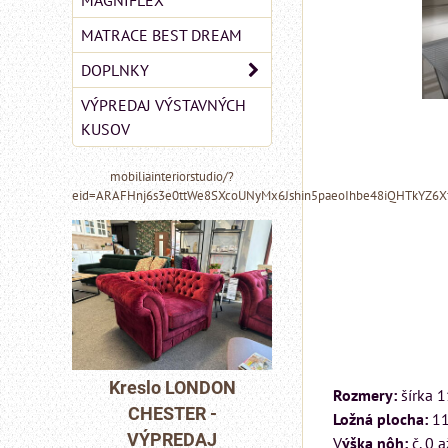
MAGNIFLEX
MATRACE BEST DREAM
DOPLNKY
VÝPREDAJ VÝSTAVNÝCH
KUSOV
mobiliainteriorstudio/?
eid=ARAFHnj6s3e0ttWe8SXcoUNyMx6Jshin5paeoIhbe48iQHTkYZ6
MIZAR - talianský
matrac 175x200 cm
LONDON
Pohovka LON
Rozmery:
šírka 
ER -
CHESTER 
Matrac MIZAR od
Ložná plocha:
11
DAJ
VÝPREDA
talianskeho systému
V
ýška nôh:
č. 0 a