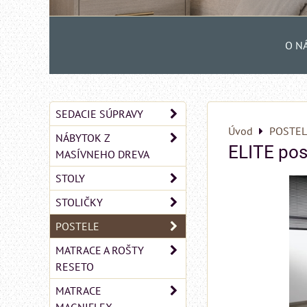
O N
SEDACIE SÚPRAVY
Úvod
POSTEL
NÁBYTOK Z
ELITE pos
MASÍVNEHO DREVA
STOLY
STOLIČKY
POSTELE
MATRACE A ROŠTY
RESETO
MATRACE