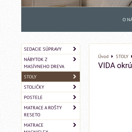
O N
SEDACIE SÚPRAVY
Úvod
STOLY
NÁBYTOK Z
VIDA okrú
MASÍVNEHO DREVA
STOLY
STOLIČKY
POSTELE
MATRACE A ROŠTY
RESETO
MATRACE