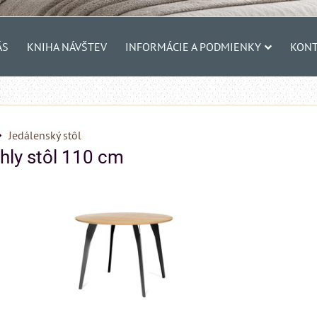
ÁS
KNIHA NÁVŠTEV
INFORMÁCIE A PODMIENKY
KONT
Jedálenský stôl
hly stôl 110 cm