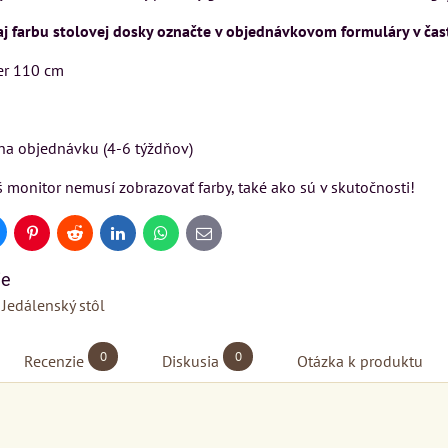
Rinaldi Bed System
SU
VÝSTAVNÉHO KUSU
j farbu stolovej dosky označte v objednávkovom formuláry v čas
ponúka...
kej
Pre milovníkov klasickej
er 110 cm
699 €
s DPH
elegancie kreslo LONDON
CHESTER.
DO KOŠÍKA
ks
399 €
s DPH
na objednávku (4-6 týždňov)
DO KOŠÍKA
ks
 monitor nemusí zobrazovať farby, také ako sú v skutočnosti!
KA
uesky
Pinterest
Reddit
LinkedIn
WhatsApp
E-
mail
ie
Jedálenský stôl
0
0
Recenzie
Diskusia
Otázka k produktu