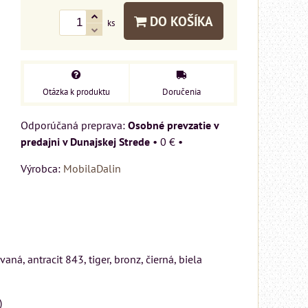
DO KOŠÍKA
ks
Otázka k produktu
Doručenia
Osobné prevzatie v
predajni v Dunajskej Strede
•
0 €
•
Výrobca:
MobilaDalin
ná, antracit 843, tiger, bronz, čierná, biela
)