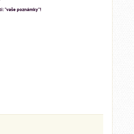
ti: "vaše poznámky"!