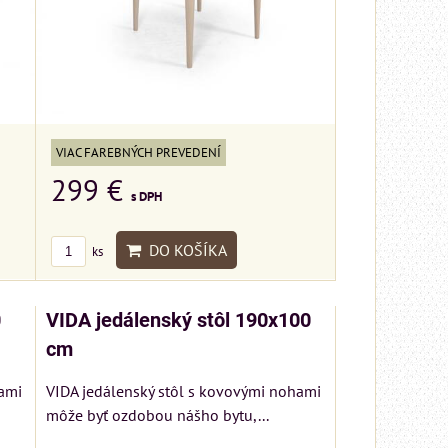
VIAC FAREBNÝCH PREVEDENÍ
299 €
s DPH
DO KOŠÍKA
ks
0
VIDA jedálenský stôl 190x100
cm
ami
VIDA jedálenský stôl s kovovými nohami
môže byť ozdobou nášho bytu,...