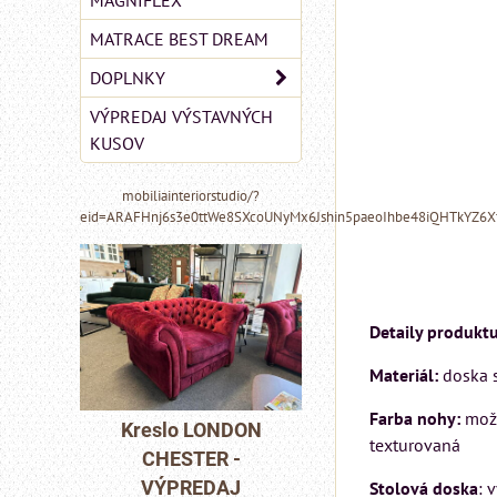
MAGNIFLEX
MATRACE BEST DREAM
DOPLNKY
VÝPREDAJ VÝSTAVNÝCH
KUSOV
mobiliainteriorstudio/?
eid=ARAFHnj6s3e0ttWe8SXcoUNyMx6Jshin5paeoIhbe48iQHTkYZ6
Detaily produktu
Materiál:
doska s
MIZAR - talianský
matrac 175x200 cm
Farba nohy:
možn
DON
Pohovka LONDO
texturovaná
-
CHESTER -
Matrac MIZAR od
J
VÝPREDAJ
Stolová doska
: 
talianskeho systému