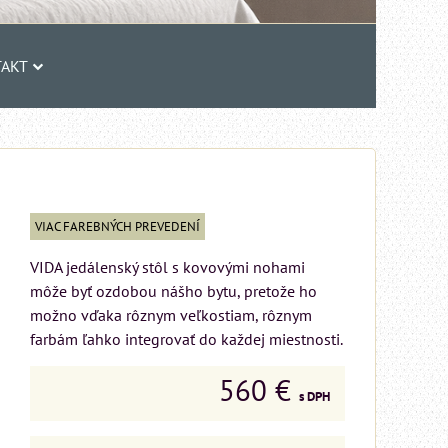
AKT
VIAC FAREBNÝCH PREVEDENÍ
VIDA jedálenský stôl s kovovými nohami
môže byť ozdobou nášho bytu, pretože ho
možno vďaka rôznym veľkostiam, rôznym
farbám ľahko integrovať do každej miestnosti.
560 €
s DPH