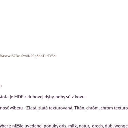
Xf6xwwJSZBzuPmlN9Fp3bbTLrTV34
:
tola je MDF z dubovej dyhy, nohy sú z kovu.
MIZAR - talianský
matrac 175x200 cm
osť výberu - Zlatá, zlatá texturovaná, Titán, chróm, chróm texturova
N
Kreslo LONDON
CHESTER -
Matrac MIZAR od
VÝPREDAJ
výber z nižšie uvedenej ponuky gris, milk, natur, orech, dub, wenge
talianskeho systému