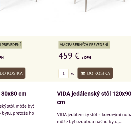
H PREVEDENÍ
VIAC FAREBNÝCH PREVEDENÍ
459 €
PH
s DPH
DO KOŠÍKA
DO KOŠÍKA
ks
 80x80 cm
VIDA jedálenský stôl 120x9
cm
ký stôl môže byť
bytu, pretože ho
VIDA jedálenský stôl s kovovými noh
môže byť ozdobou nášho bytu,...