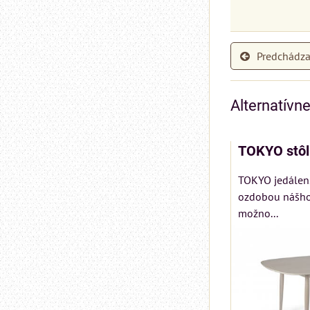
Predchádza
Alternatívn
TOKYO stôl
TOKYO jedálens
ozdobou nášho 
možno...