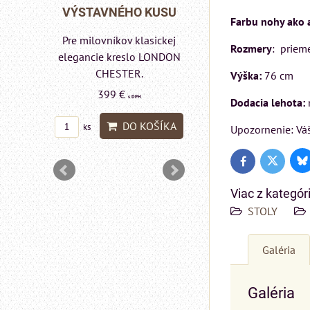
Rinaldi Bed System
 KUSU
VÝSTAVNÉHO KU
Farbu nohy ako a
ponúka...
asickej
Pre milovníkov klasic
Rozmery
: priem
699 €
s DPH
 LONDON
elegancie kreslo a
pohovka LONDON
Výška:
76 cm
DO KOŠÍKA
ks
CHESTER.
Dodacia lehota:
599 €
s DPH
OŠÍKA
Upozornenie: Váš
DO KOŠÍ
ks
Bl
Twitter
Facebook
Viac z kategór
STOLY
Galéria
Galéria