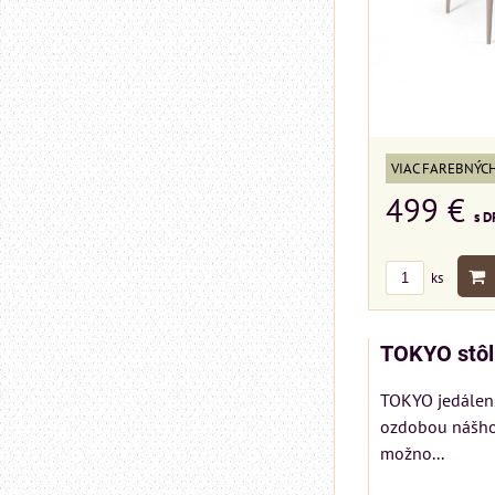
VIAC FAREBNÝC
499 €
s D
ks
TOKYO stôl
TOKYO jedálens
ozdobou nášho 
možno...