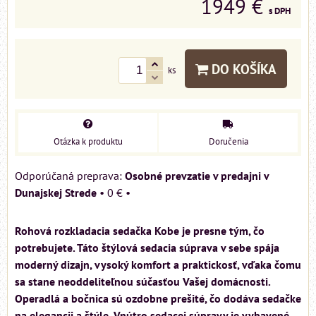
1949 €
s DPH
DO KOŠÍKA
ks
Otázka k produktu
Doručenia
Osobné prevzatie v predajni v
Dunajskej Strede
•
0 €
•
Rohová rozkladacia sedačka Kobe je presne tým, čo
potrebujete. Táto štýlová sedacia súprava v sebe spája
moderný dizajn, vysoký komfort a praktickosť, vďaka čomu
sa stane neoddeliteľnou súčasťou Vašej domácnosti.
Operadlá a bočnica sú ozdobne prešité, čo dodáva sedačke
na elegancii a štýle. Vnútro sedacej súpravy je vybavené