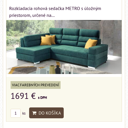
Rozkladacia rohová sedačka METRO s úložným
priestorom, určené na...
VIAC FAREBNÝCH PREVEDENÍ
1691 €
s DPH
DO KOŠÍKA
ks