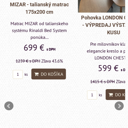
MIZAR - talianský matrac
175x200 cm
Pohovka LONDON C
Matrac MIZAR od talianskeho
- VÝPREDAJ VÝST
systému Rinaldi Bed System
KUSU
ponúka...
Pre milovníkov klas
699 €
s DPH
elegancie kreslo a p
LONDON CHESTE
1239 €
s DPH
Zľava 43.6%
599 €
s DP
DO KOŠÍKA
ks
1415 €
s DPH
Zľava 
DO KO
ks