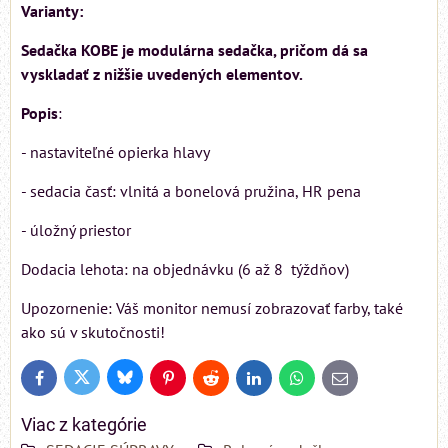
Varianty:
Sedačka KOBE je modulárna sedačka, pričom dá sa
vyskladať z nižšie uvedených elementov.
Popis
:
- nastaviteľné opierka hlavy
- sedacia časť: vlnitá a bonelová pružina, HR pena
- úložný priestor
Dodacia lehota: na objednávku (6 až 8 týždňov)
Upozornenie: Váš monitor nemusí zobrazovať farby, také
ako sú v skutočnosti!
Bluesky
Twitter
Facebook
Pinterest
Reddit
LinkedIn
WhatsApp
E-
mail
Viac z kategórie