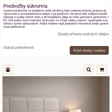
Predvoľby súkromia
Cookies používame na zlepšenie vašej návštevy tejto webovej stránky, analýzu jej
výkonnosti a zhromažďovanie údajov o jej používaní. Na tento účel môžeme použiť
nástroje a služby tretích strán a zhromaždené údaje sa môžu preniesť k partnerom v
EÚ, USA alebo iných krajinách. Kliknutím na „Prijať všetky cookies“ vyjadrujete svoj
súhlas s týmto spracovaním. Nižšie môžete nájsť podrobné informácie alebo upraviť
svoje preferencie.
Zásady ochrany osobných údajov
Ukázať podrobnosti
Prijať všetky cookies