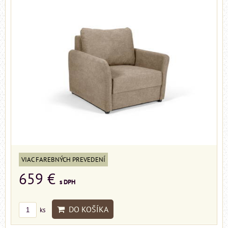
VIAC FAREBNÝCH PREVEDENÍ
659 €
s DPH
DO KOŠÍKA
ks