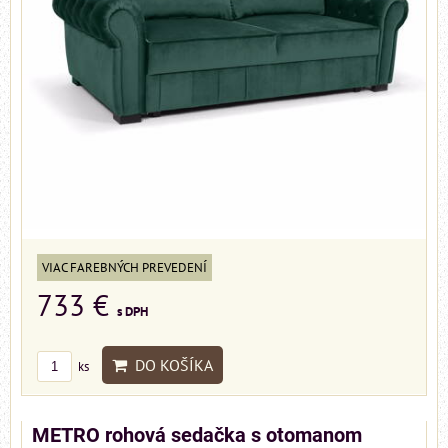
VIAC FAREBNÝCH PREVEDENÍ
733 €
s DPH
DO KOŠÍKA
ks
METRO rohová sedačka s otomanom