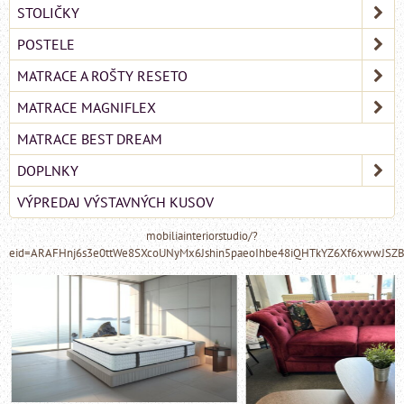
STOLIČKY
POSTELE
MATRACE A ROŠTY RESETO
MATRACE MAGNIFLEX
MATRACE BEST DREAM
DOPLNKY
VÝPREDAJ VÝSTAVNÝCH KUSOV
mobiliainteriorstudio/?
eid=ARAFHnj6s3e0ttWe8SXcoUNyMx6Jshin5paeoIhbe48iQHTkYZ6Xf6xwwJSZ