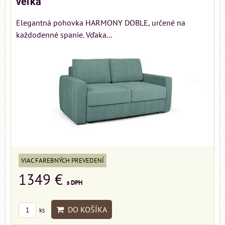
veľká
Elegantná pohovka HARMONY DOBLE, určené na
každodenné spanie. Vďaka...
VIAC FAREBNÝCH PREVEDENÍ
1349 €
s DPH
DO KOŠÍKA
ks