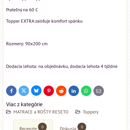
Prateľný na 60 C
Topper EXTRA zaisťuje komfort spánku
Rozmery: 90x200 cm
Dodacia lehota: na objednávku, dodacia lehota 4 týždne
Bluesky
Twitter
Facebook
Pinterest
Reddit
LinkedIn
WhatsApp
E-
mail
Viac z kategórie
MATRACE a ROŠTY RESETO
Toppery
0
0
Recenzie
Diskusia