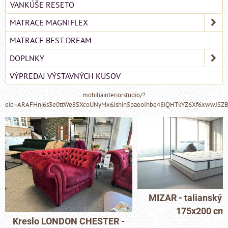
VANKÚŠE RESETO
MATRACE MAGNIFLEX
MATRACE BEST DREAM
DOPLNKY
VÝPREDAJ VÝSTAVNÝCH KUSOV
mobiliainteriorstudio/?
eid=ARAFHnj6s3e0ttWe8SXcoUNyMx6Jshin5paeoIhbe48iQHTkYZ6Xf6xwwJSZ
MIZAR - talianský matrac
175x200 cm
-
Pohovka LONDON