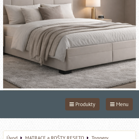
Produkty
Menu
Úvod
MATRACE a ROŠTY RESETO
Toppery