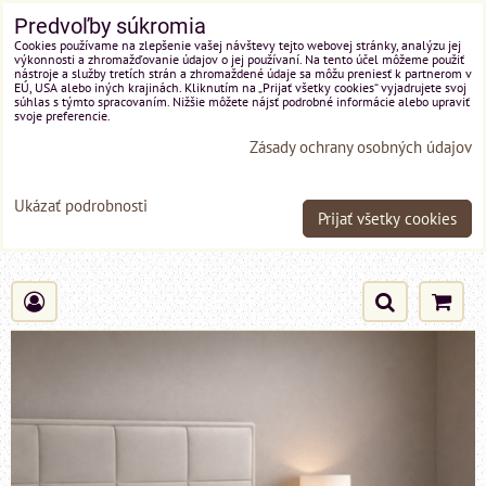
Predvoľby súkromia
Cookies používame na zlepšenie vašej návštevy tejto webovej stránky, analýzu jej
výkonnosti a zhromažďovanie údajov o jej používaní. Na tento účel môžeme použiť
nástroje a služby tretích strán a zhromaždené údaje sa môžu preniesť k partnerom v
EÚ, USA alebo iných krajinách. Kliknutím na „Prijať všetky cookies“ vyjadrujete svoj
súhlas s týmto spracovaním. Nižšie môžete nájsť podrobné informácie alebo upraviť
svoje preferencie.
Zásady ochrany osobných údajov
Ukázať podrobnosti
Prijať všetky cookies