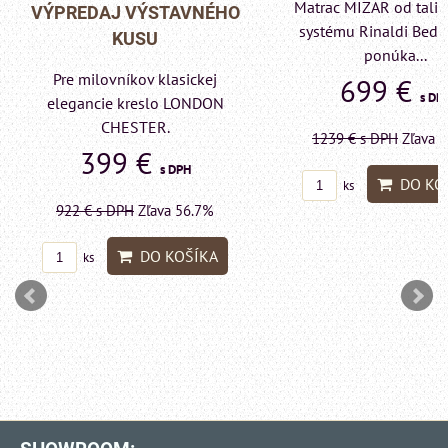
Matrac MIZAR od talianskeho
- VÝPREDAJ VÝ
systému Rinaldi Bed System
KUSU
ponúka...
Pre milovníkov k
699 €
s DPH
elegancie kreslo 
LONDON CHES
1239 €
s DPH
Zľava 43.6%
599 €
s
DO KOŠÍKA
ks
1415 €
s DPH
Zľa
DO 
ks