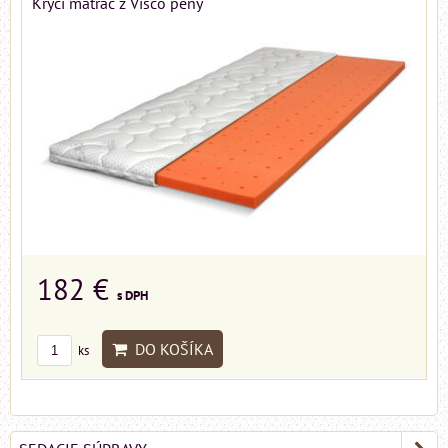
Krycí matrac z Visco peny
182 €
s DPH
DO KOŠÍKA
ks