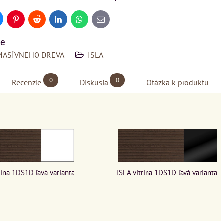
uesky
Pinterest
Reddit
LinkedIn
WhatsApp
E-
mail
ie
MASÍVNEHO DREVA
ISLA
0
0
Recenzie
Diskusia
Otázka k produktu
rína 1DS1D ľavá varianta
ISLA vitrína 1DS1D ľavá varianta