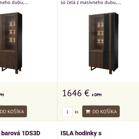
neho dubu,...
sú čelá z masívneho dubu,...
1646 €
PH
s DPH
DO KOŠÍKA
DO KOŠÍKA
ks
a barová 1DS3D
ISLA hodinky s