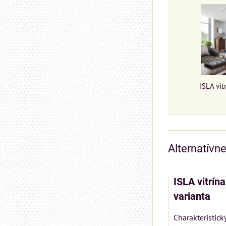
ISLA vit
Alternatívn
ISLA vitrín
varianta
Charakteristic