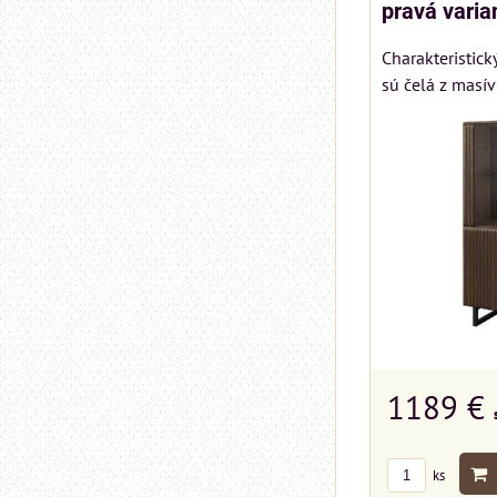
pravá varia
Charakteristic
sú čelá z masív
1189 €
ks