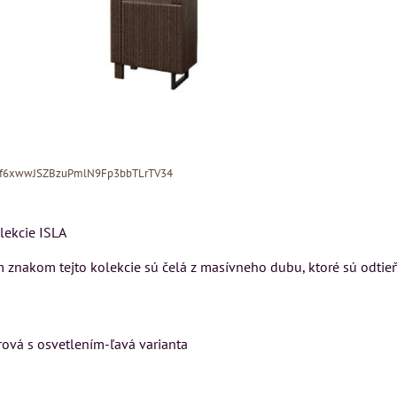
Xf6xwwJSZBzuPmlN9Fp3bbTLrTV34
lekcie ISLA
m znakom tejto kolekcie sú čelá z masívneho dubu, ktoré sú odti
MIZAR - taliansk
matrac 175x200 
NDON
Kreslo LONDON
rová s osvetlením-ľavá varianta
-
CHESTER -
Matrac MIZAR od
J
VÝPREDAJ
talianskeho systém