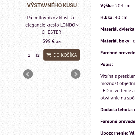
Rinaldi Bed System
HO KUSU
VÝSTAVNÉHO
Výška:
204 cm
ponúka...
Hĺbka
: 40 cm
v klasickej
Pre milovníkov kl
699 €
s DPH
eslo LONDON
elegancie kres
Materiál dvierka
ER.
pohovka LON
DO KOŠÍKA
ks
CHESTER.
Materiál boky
: 
€
s DPH
599 €
s DPH
Farebné prevede
O KOŠÍKA
DO K
ks
Popis:
Vitrína s preskl
možnosť objednan
LED osvetlenie a
otváranie na sp
Dodacia lehota: 
Farebné preveden
Upozornenie: Váš