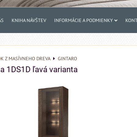
ÁS
KNIHA NÁVŠTEV
INFORMÁCIE A PODMIENKY
KONT
K Z MASÍVNEHO DREVA
GINTARO
ína 1DS1D ľavá varianta