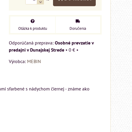
Otázka k produktu
Doručenia
Osobné prevzatie v
predajni v Dunajskej Strede
•
0 €
•
Výrobca:
MEBIN
eňmi sfarbené s nádychom čiernej - známe ako
ý
cm
u