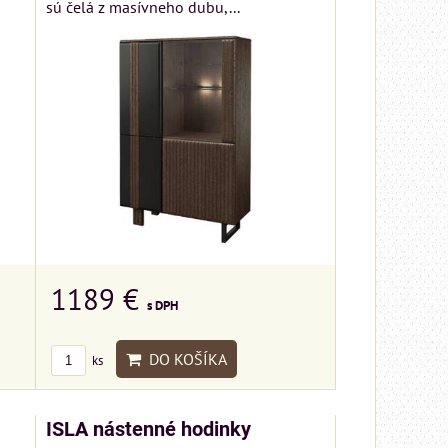
sú čelá z masívneho dubu,...
1189 €
s DPH
DO KOŠÍKA
ks
ISLA nástenné hodinky