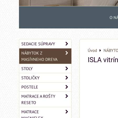
O N
SEDACIE SÚPRAVY
Úvod
NÁBYTO
NÁBYTOK Z
ISLA vitr
MASÍVNEHO DREVA
STOLY
STOLIČKY
POSTELE
MATRACE A ROŠTY
RESETO
MATRACE