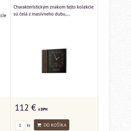
Charakteristickým znakom tejto kolekcie
sú čelá z masívneho dubu,...
cie
112 €
s DPH
DO KOŠÍKA
ks