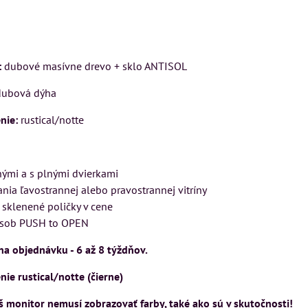
Rinaldi Bed Syste
 KUSU
VÝSTAVNÉHO KUSU
ponúka...
asickej
Pre milovníkov klasickej
699 €
s DPH
lo a
elegancie kreslo LONDON
:
dubové masívne drevo + sklo ANTISOL
DON
CHESTER.
DO KOŠÍ
ks
dubová dýha
399 €
s DPH
nie:
rustical/notte
DO KOŠÍKA
ks
OŠÍKA
enými a s plnými dvierkami
ia ľavostrannej alebo pravostrannej vitríny
 sklenené poličky v cene
ôsob PUSH to OPEN
na objednávku - 6 až 8 týždňov.
ie rustical/notte (čierne)
 monitor nemusí zobrazovať farby, také ako sú v skutočnosti!