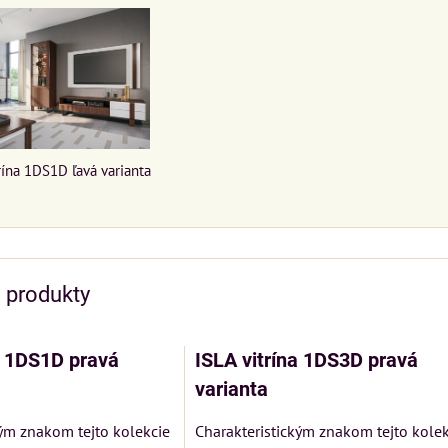
rína 1DS1D ľavá varianta
e produkty
a 1DS1D pravá
ISLA vitrína 1DS3D pravá
varianta
kým znakom tejto kolekcie
Charakteristickým znakom tejto kolek