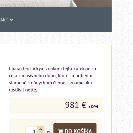
AKT
Charakteristickým znakom tejto kolekcie sú
čelá z masívneho dubu, ktoré sú odtieňmi
sfarbené s nádychom čiernej - známe ako
rustikal notte,
981 €
s DPH
DO KOŠÍKA
ks