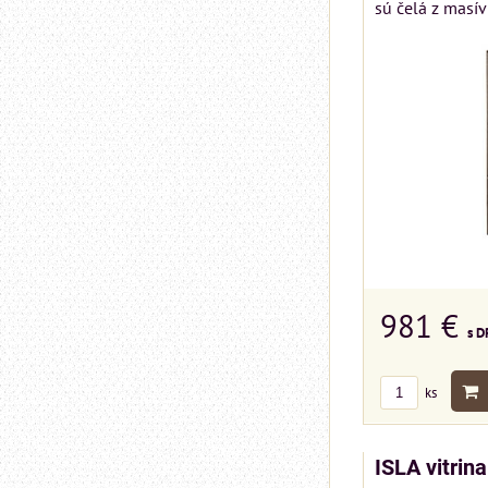
sú čelá z masív
981 €
s D
ks
ISLA vitrin