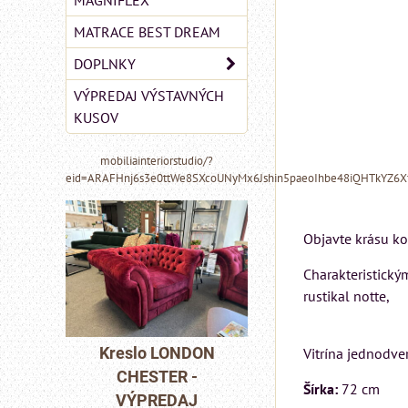
MAGNIFLEX
MATRACE BEST DREAM
DOPLNKY
VÝPREDAJ VÝSTAVNÝCH
KUSOV
mobiliainteriorstudio/?
eid=ARAFHnj6s3e0ttWe8SXcoUNyMx6Jshin5paeoIhbe48iQHTkYZ6
Objavte krásu ko
Charakteristický
rustikal notte,
MIZAR - talianský
matrac 175x200 cm
LONDON
Pohovka LO
Vitrína jednodve
ER -
CHESTER 
Matrac MIZAR od
Šírka:
72 cm
EDAJ
VÝPREDA
talianskeho systému