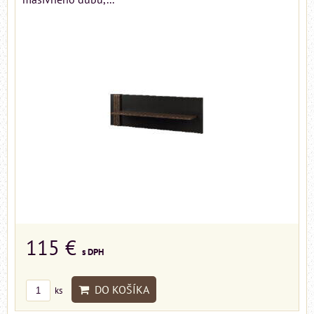
115 €
s DPH
DO KOŠÍKA
ks