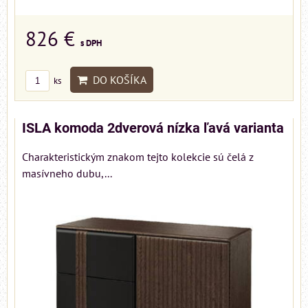
826 €
s DPH
DO KOŠÍKA
ks
ISLA komoda 2dverová nízka ľavá varianta
Charakteristickým znakom tejto kolekcie sú čelá z
masívneho dubu,...