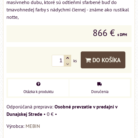
masívneho dubu, ktoré sú odtieňmi sfarbené buď do
tmavohnedej farby s nádychmi čiernej - známe ako rustikal
notte,
866 €
s DPH
DO KOŠÍKA
ks
Otázka k produktu
Doručenia
Osobné prevzatie v predajni v
Dunajskej Strede
•
0 €
•
Výrobca:
MEBIN