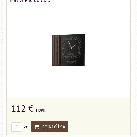
112 €
s DPH
DO KOŠÍKA
ks