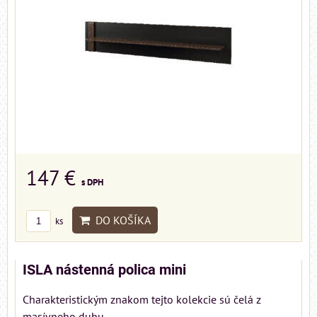
147 €
s DPH
DO KOŠÍKA
ks
ISLA nástenná polica mini
Charakteristickým znakom tejto kolekcie sú čelá z
masívneho dubu,...