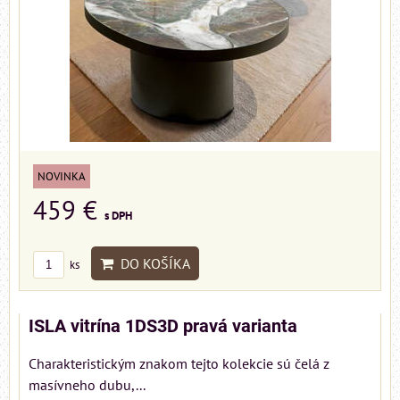
NOVINKA
459 €
s DPH
DO KOŠÍKA
ks
ISLA vitrína 1DS3D pravá varianta
Charakteristickým znakom tejto kolekcie sú čelá z
masívneho dubu,...