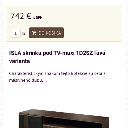
742 €
s DPH
DO KOŠÍKA
ks
ISLA skrinka pod TV-maxi 1D2SZ ľavá
varianta
Charakteristickým znakom tejto kolekcie sú čelá z
masívneho dubu,...