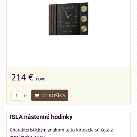
214 €
s DPH
DO KOŠÍKA
ks
ISLA nástenné hodinky
Charakteristickým znakom tejto kolekcie sú čelá z
masívneho dubu,...