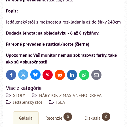
Popis:
Jedálenský stôl s možnosťou rozkladania až do šírky 240cm
Dodacia lehota: na objednávku - 6 až 8 týždňov.
Farebné prevedenie rustical/notte (čierne)
Upozornenie: Váš monitor nemusí zobrazovať farby, také
ako sú v skutočnosti!
Bluesky
Twitter
Facebook
Pinterest
Reddit
LinkedIn
WhatsApp
E-
mail
Viac z kategórie
STOLY
NÁBYTOK Z MASÍVNEHO DREVA
Jedálenský stôl
ISLA
0
0
Galéria
Recenzie
Diskusia