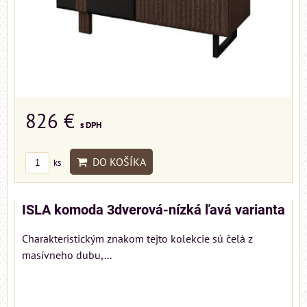
826 €
s DPH
DO KOŠÍKA
ks
ISLA komoda 3dverová-nízká ľavá varianta
Charakteristickým znakom tejto kolekcie sú čelá z
masívneho dubu,...