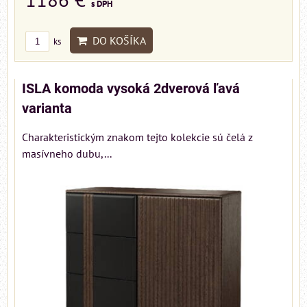
s DPH
DO KOŠÍKA
ks
ISLA komoda vysoká 2dverová ľavá
varianta
Charakteristickým znakom tejto kolekcie sú čelá z
masívneho dubu,...