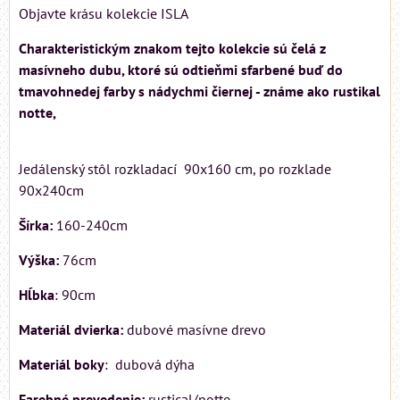
Objavte krásu kolekcie ISLA
Charakteristickým znakom tejto kolekcie sú čelá z
masívneho dubu, ktoré sú odtieňmi sfarbené buď do
tmavohnedej farby s nádychmi čiernej - známe ako rustikal
notte,
Jedálenský stôl rozkladací 90x160 cm, po rozklade
90x240cm
Šírka:
160-240cm
Výška:
76cm
Hĺbka
: 90cm
Materiál dvierka:
dubové masívne drevo
Materiál boky
: dubová dýha
Farebné prevedenie:
rustical/notte