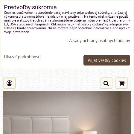
Predvoľby súkromia
Cookies používame na zlepšenie vašej návštevy tejto webovej stránky, analýzu jej
výkonnosti a zhromažďovanie údajov o jej používaní. Na tento účel môžeme použiť
nástroje a služby tretích strán a zhromaždené údaje sa môžu preniesť k partnerom v
EÚ, USA alebo iných krajinách. Kliknutím na „Prijať všetky cookies“ vyjadrujete svoj
súhlas s týmto spracovaním. Nižšie môžete nájsť podrobné informácie alebo upraviť
svoje preferencie.
Zásady ochrany osobných údajov
Ukázať podrobnosti
Prijať všetky cookies