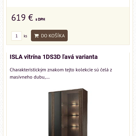
619 €
s DPH
DO KOŠÍKA
ks
ISLA vitrína 1DS3D ľavá varianta
Charakteristickým znakom tejto kolekcie sú čelá z
masívneho dubu,...