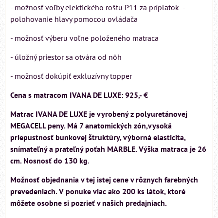
- možnosť voľby elektického roštu P11 za príplatok -
polohovanie hlavy pomocou ovládača
- možnosť výberu voľne položeného matraca
- úložný priestor sa otvára od nôh
- možnosť dokúpiť exkluzívny topper
Cena s matracom IVANA DE LUXE: 925,- €
Matrac IVANA DE LUXE je vyrobený z polyuretánovej
MEGACELL peny. Má 7 anatomických zón,vysoká
priepustnosť bunkovej štruktúry, výborná elasticita,
snímateľný a prateľný poťah MARBLE. Výška matraca je 26
cm. Nosnosť do 130 kg
.
Možnosť objednania v tej istej cene v rôznych farebných
prevedeniach. V ponuke viac ako 200 ks látok, ktoré
môžete osobne si pozrieť v našich predajniach.