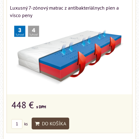
Luxusný 7-zónový matrac z antibakteriálnych pien a
visco peny
448 €
s DPH
DO KOŠÍKA
ks