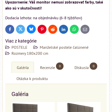
Upozornenie: Váš monitor nemusí zobrazovať farby, také
ako sú v skutočnosti!
Dodacia lehota: na objednávku (6-8 týždňov)
Bluesky
Twitter
Facebook
Pinterest
Reddit
LinkedIn
WhatsApp
E-
mail
Viac z kategórie
POSTELE
Manželské postele čalúnené
Rozmery 180x200 cm
0
0
Galéria
Recenzie
Diskusia
Otázka k produktu
Galéria