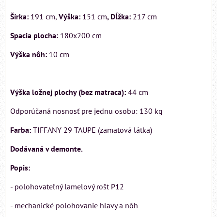
Šírka:
191 cm,
Výška:
151 cm
, Dĺžka:
217 cm
Spacia plocha:
180x200 cm
Výška nôh:
10 cm
Výška ložnej plochy (bez matraca):
44 cm
Odporúčaná nosnosť pre jednu osobu: 130 kg
Farba:
TIFFANY 29 TAUPE (zamatová látka)
Dodávaná v demonte.
Popis:
- polohovateľný lamelový rošt P12
- mechanické polohovanie hlavy a nôh