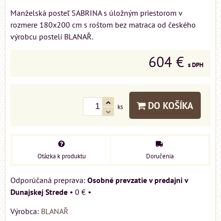
Manželská posteľ SABRINA s úložným priestorom v
rozmere 180x200 cm s roštom bez matraca od českého
výrobcu postelí BLANAŘ.
604 €
s DPH
DO KOŠÍKA
ks
Otázka k produktu
Doručenia
Osobné prevzatie v predajni v
Dunajskej Strede
•
0 €
•
Výrobca:
BLANAŘ