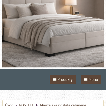
Produkty
Menu
Úvod
POSTELE
Manželské postele čalúnené