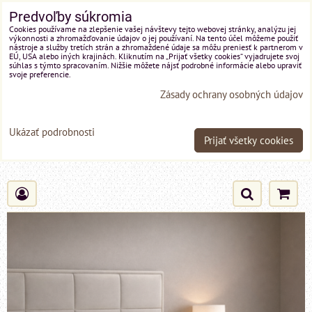
Predvoľby súkromia
Cookies používame na zlepšenie vašej návštevy tejto webovej stránky, analýzu jej
výkonnosti a zhromažďovanie údajov o jej používaní. Na tento účel môžeme použiť
nástroje a služby tretích strán a zhromaždené údaje sa môžu preniesť k partnerom v
EÚ, USA alebo iných krajinách. Kliknutím na „Prijať všetky cookies“ vyjadrujete svoj
súhlas s týmto spracovaním. Nižšie môžete nájsť podrobné informácie alebo upraviť
svoje preferencie.
Zásady ochrany osobných údajov
Ukázať podrobnosti
Prijať všetky cookies