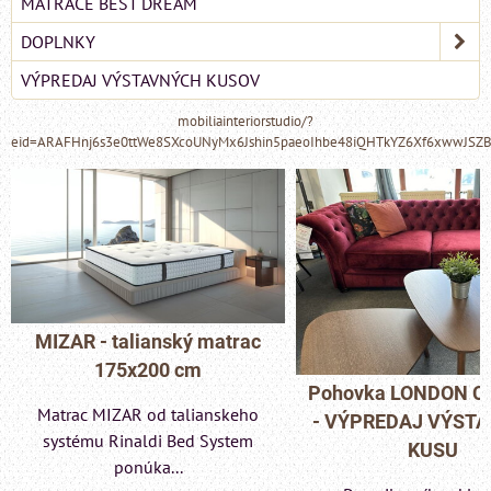
MATRACE BEST DREAM
DOPLNKY
VÝPREDAJ VÝSTAVNÝCH KUSOV
mobiliainteriorstudio/?
eid=ARAFHnj6s3e0ttWe8SXcoUNyMx6Jshin5paeoIhbe48iQHTkYZ6Xf6xwwJSZ
MIZAR - talianský matrac
175x200 cm
Pohovka LONDON C
Matrac MIZAR od talianskeho
- VÝPREDAJ VÝST
systému Rinaldi Bed System
KUSU
ponúka...