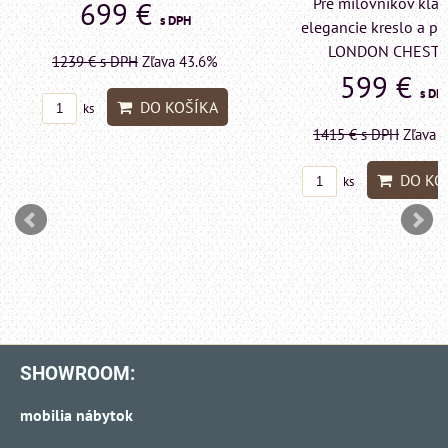
Pre milovníkov klas
699 €
s DPH
elegancie kreslo a p
LONDON CHESTE
1239 €
s DPH
Zľava 43.6%
599 €
s DP
DO KOŠÍKA
ks
1415 €
s DPH
Zľava 
DO KO
ks
SHOWROOM:
mobilia nábytok