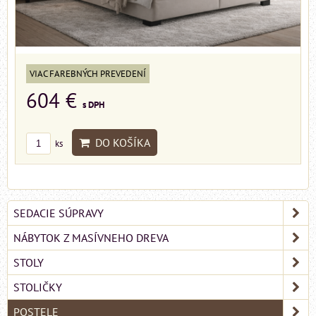
VIAC FAREBNÝCH PREVEDENÍ
604 €
s DPH
DO KOŠÍKA
ks
SEDACIE SÚPRAVY
NÁBYTOK Z MASÍVNEHO DREVA
STOLY
STOLIČKY
POSTELE