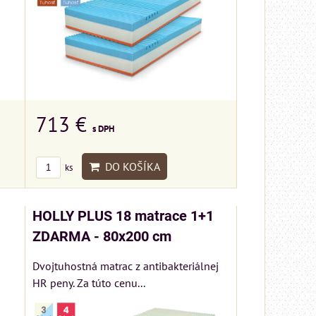
713 €
s DPH
DO KOŠÍKA
ks
HOLLY PLUS 18 matrace 1+1
ZDARMA - 80x200 cm
Dvojtuhostná matrac z antibakteriálnej
HR peny. Za túto cenu...