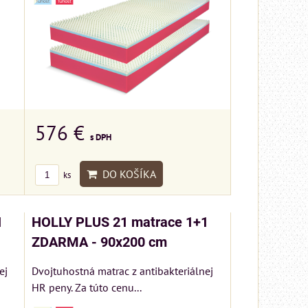
576 €
s DPH
DO KOŠÍKA
ks
1
HOLLY PLUS 21 matrace 1+1
ZDARMA - 90x200 cm
ej
Dvojtuhostná matrac z antibakteriálnej
HR peny. Za túto cenu...