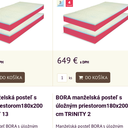
649 €
PH
s DPH
DO KOŠÍKA
DO KOŠÍKA
ks
lská posteľ s
BORA manželská posteľ s
iestorom180x200
úložným priestorom180x200
 13
cm TRINITY 2
teľ BORA s úložným
Manželská posteľ BORA s úložným