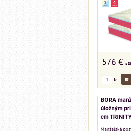
576 €
s D
ks
BORA manže
úložným pr
cm TRINITY
Manželská pos