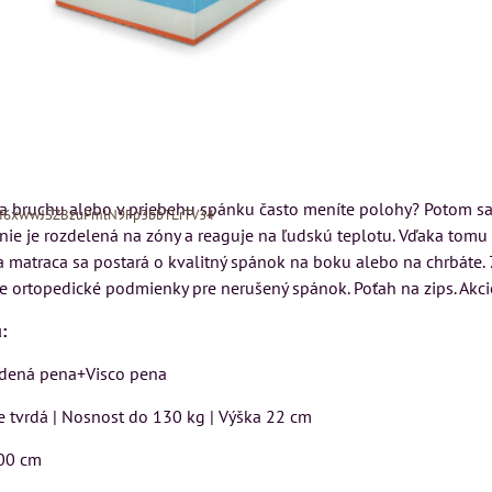
na bruchu alebo v priebehu spánku často meníte polohy? Potom sa
Xf6xwwJSZBzuPmlN9Fp3bbTLrTV34
 nie je rozdelená na zóny a reaguje na ľudskú teplotu. Vďaka to
na matraca sa postará o kvalitný spánok na boku alebo na chrbáte. 
e ortopedické podmienky pre nerušený spánok. Poťah na zips. Akc
:
dená pena+Visco pena
e tvrdá | Nosnost do 130 kg | Výška 22 cm
MIZAR - talianský
N
Kreslo LONDON
matrac 175x200 cm
CHESTER -
200 cm
VÝPREDAJ