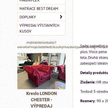
MAGNIFLEX
MATRACE BEST DREAM
DOPLNKY
VÝPREDAJ VÝSTAVNÝCH
KUSOV
mobiliainteriorstudio/?
Spíte najradšej 
eid=ARAFHnj6s3e0ttWe8SXcoUNyMx6Jshin5paeoIhbe48iQHTkYZ6
plus. Visco pena
tela. Druhá stra
zabezpečí ideáln
Detaily produktu
Zloženie:
HR stu
Tvrdosť 3-stredn
MIZAR - talianský
DON
Pohovka LONDO
matrac 175x200 cm
-
CHESTER -
Rozmery
: 90 x 
J
VÝPREDAJ