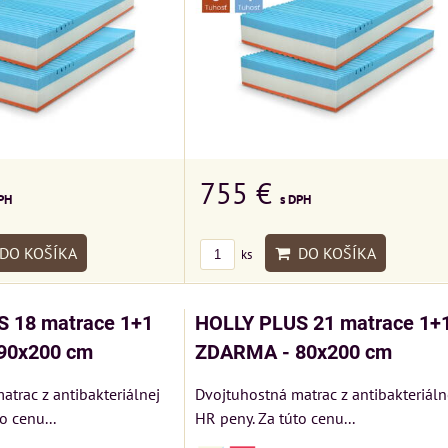
755 €
s DPH
PH
DO KOŠÍKA
DO KOŠÍKA
ks
 18 matrace 1+1
HOLLY PLUS 21 matrace 1+
90x200 cm
ZDARMA - 80x200 cm
atrac z antibakteriálnej
Dvojtuhostná matrac z antibakteriáln
o cenu...
HR peny. Za túto cenu...