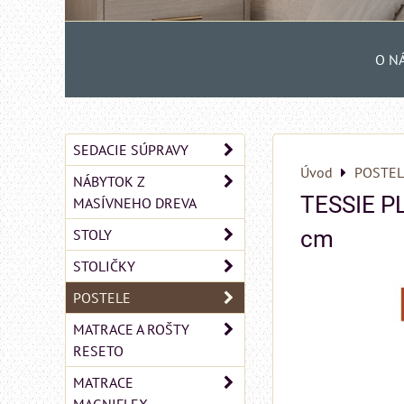
O N
SEDACIE SÚPRAVY
Úvod
POSTEL
NÁBYTOK Z
TESSIE P
MASÍVNEHO DREVA
STOLY
cm
STOLIČKY
POSTELE
MATRACE A ROŠTY
RESETO
MATRACE