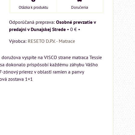
Otázka k produktu
Doručenia
Osobné prevzatie v
predajni v Dunajskej Strede
•
0 €
•
Výrobca:
RESETO D.P.V. - Matrace
 doružova vyspíte na VISCO strane matraca Tessie
mu sa dokonalo prispôsobí každému záhybu Vášho
7-zónový prierez v oblasti ramien a panvy
iová zostava 1+1