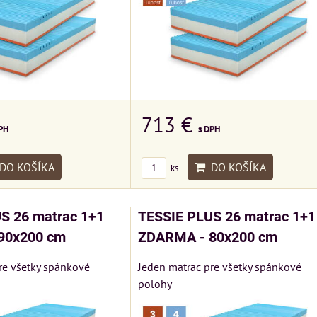
713 €
PH
s DPH
DO KOŠÍKA
DO KOŠÍKA
ks
S 26 matrac 1+1
TESSIE PLUS 26 matrac 1+1
90x200 cm
ZDARMA - 80x200 cm
re všetky spánkové
Jeden matrac pre všetky spánkové
polohy