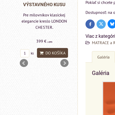
Matrac MIZAR od
Pokiaľ si chcete
 KUSU
VÝSTAVNÉHO KU
talianskeho systému
Dostupnosť: na o
Rinaldi Bed System
asickej
Pre milovníkov klasic
ponúka...
 LONDON
elegancie kreslo a
Bl
Twitter
Facebook
pohovka LONDON
CHESTER.
Viac z kategór
699 €
599 €
MATRACE a 
s DPH
s DPH
DO KOŠÍKA
OŠÍKA
DO KOŠÍ
ks
ks
Galéria
Galéria