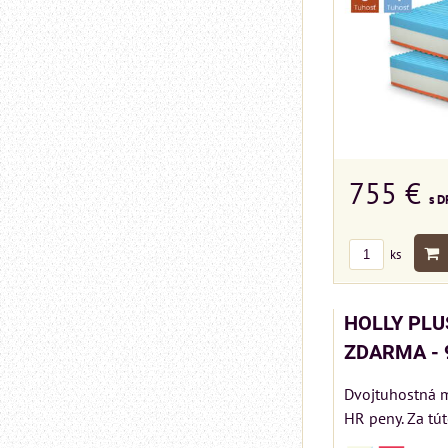
755 €
s D
ks
HOLLY PLUS
ZDARMA - 
Dvojtuhostná m
HR peny. Za tút