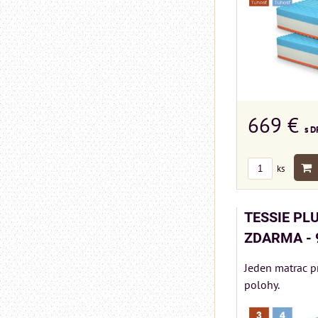
669 €
s D
ks
TESSIE PLU
ZDARMA - 
Jeden matrac p
polohy.