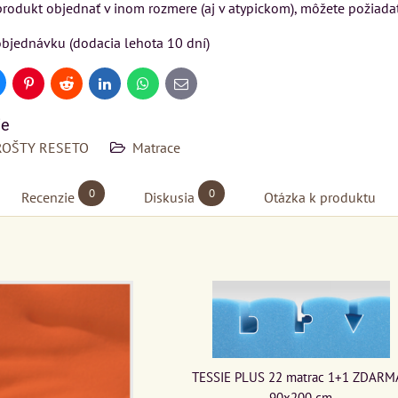
Matrac MIZAR od
 produkt objednať v inom rozmere (aj v atypickom), môžete požiada
SU
VÝSTAVNÉHO KUSU
talianskeho systému
bjednávku (dodacia lehota 10 dní)
Rinaldi Bed System
kej
Pre milovníkov klasickej
ponúka...
elegancie kreslo LONDON
uesky
Pinterest
Reddit
LinkedIn
WhatsApp
E-
CHESTER.
mail
ie
699 €
399 €
ROŠTY RESETO
Matrace
s DPH
s DPH
DO KOŠÍKA
KA
DO KOŠÍKA
ks
ks
0
0
Recenzie
Diskusia
Otázka k produktu
TESSIE PLUS 22 matrac 1+1 ZDARMA
90x200 cm