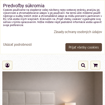
Predvoľby súkromia
Cookies používame na zlepšenie vašej návštevy tejto webovej stránky, analýzu jej
výkonnosti a zhromažďovanie údajov o jej používaní. Na tento účel môžeme použiť
nástroje a služby tretích strán a zhromaždené údaje sa môžu preniesť k partnerom v
EÚ, USA alebo iných krajinách. Kliknutím na „Prijať všetky cookies“ vyjadrujete svoj
súhlas s týmto spracovaním. Nižšie môžete nájsť podrobné informácie alebo upraviť
svoje preferencie.
Zásady ochrany osobných údajov
Ukázať podrobnosti
Prijať všetky cookies