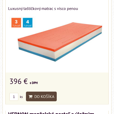
Luxusný taštičkový matrac s visco penou
396 €
s DPH
DO KOŠÍKA
ks