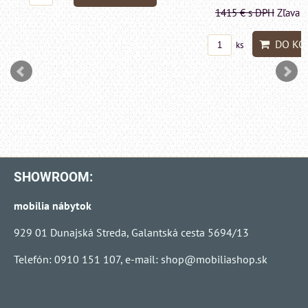
1415 €
s DPH
Zľava 
DO KO
ks
SHOWROOM:
mobilia nábytok
929 01 Dunajská Streda, Galantská cesta 5694/13
Telefón: 0910 151 107, e-mail:
shop@mobiliashop.sk