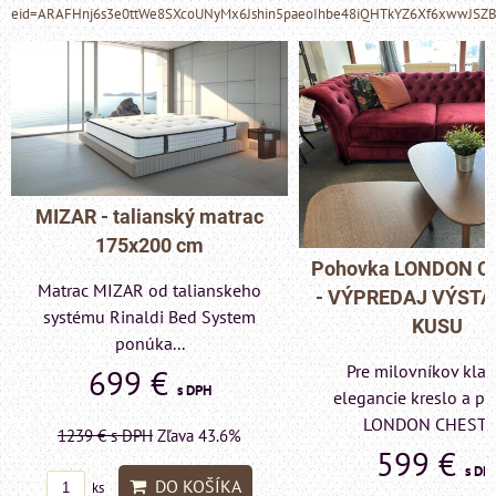
eid=ARAFHnj6s3e0ttWe8SXcoUNyMx6Jshin5paeoIhbe48iQHTkYZ6Xf6xwwJSZ
MIZAR - talianský matrac
175x200 cm
Pohovka LONDON C
Matrac MIZAR od talianskeho
- VÝPREDAJ VÝST
systému Rinaldi Bed System
KUSU
ponúka...
Pre milovníkov klas
699 €
s DPH
elegancie kreslo a p
LONDON CHESTE
1239 €
s DPH
Zľava 43.6%
599 €
s DP
DO KOŠÍKA
ks