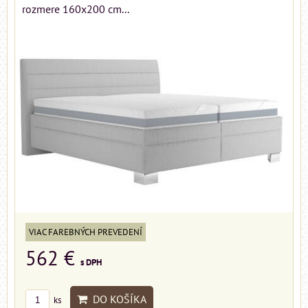
rozmere 160x200 cm...
VIAC FAREBNÝCH PREVEDENÍ
562 €
s DPH
DO KOŠÍKA
ks