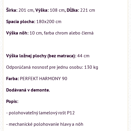
Šírka:
201 cm,
Výška:
108 cm
, Dĺžka:
221 cm
Spacia plocha:
180x200 cm
Výška nôh:
10 cm, farba chrom alebo čierná
Výška ložnej plochy (bez matraca):
44 cm
Odporúčaná nosnosť pre jednu osobu: 130 kg
Farba:
PERFEKT HARMONY 90
Dodávaná v demonte.
Popis:
- polohovateľný lamelový rošt P12
- mechanické polohovanie hlavy a nôh