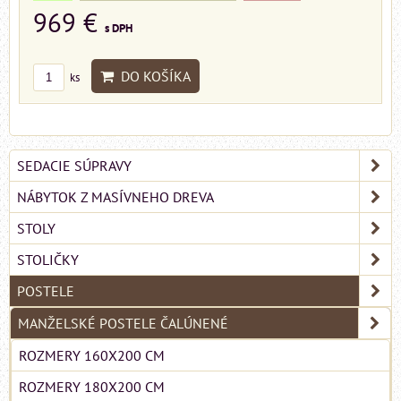
969 €
s DPH
DO KOŠÍKA
ks
SEDACIE SÚPRAVY
NÁBYTOK Z MASÍVNEHO DREVA
STOLY
STOLIČKY
POSTELE
MANŽELSKÉ POSTELE ČALÚNENÉ
ROZMERY 160X200 CM
ROZMERY 180X200 CM