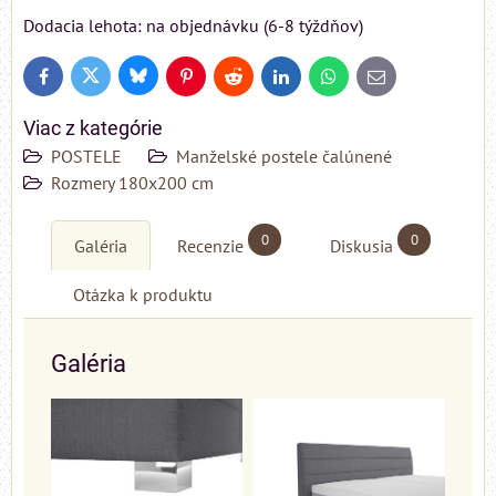
Dodacia lehota: na objednávku (6-8 týždňov)
Bluesky
Twitter
Facebook
Pinterest
Reddit
LinkedIn
WhatsApp
E-
mail
Viac z kategórie
POSTELE
Manželské postele čalúnené
Rozmery 180x200 cm
0
0
Galéria
Recenzie
Diskusia
Otázka k produktu
Galéria