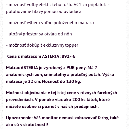
- možnosť voľby elektického roštu VC1 za príplatok -
polohovanie hlavy pomocou ovládača
- možnosť výberu voľne položeného matraca
- úložný priestor sa otvára od nôh
- možnosť dokúpiť exkluzívny topper
Cena s matracom ASTERIA: 892,- €
Matrac ASTERIA je vyrobený z PUR peny. Má 7
anatomických zón, snímateľný a prateľný poťah. Výška
matraca je 22 cm. Nosnosť do 130 kg.
Možnosť objednania v tej istej cene v rôznych farebných
prevedeniach. V ponuke viac ako 200 ks látok, ktoré
môžete osobne si pozrieť v našich predajniach.
Upozornenie: Váš monitor nemusí zobrazovať farby, také
ako sú v skutočnosti!