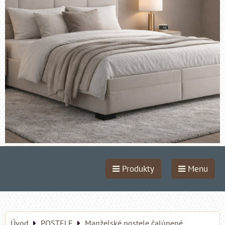
Produkty
Menu
Úvod
POSTELE
Manželské postele čalúnené