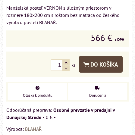
Manželská posteľ VERNON s úložným priestorom v
rozmere 180x200 cm s roštom bez matraca od českého
výrobcu postelí BLANAŘ.
566 €
s DPH
DO KOŠÍKA
ks
Otázka k produktu
Doručenia
Osobné prevzatie v predajni v
Dunajskej Strede
•
0 €
•
Výrobca:
BLANAŘ