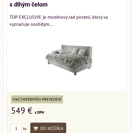
s dlhým čelom
TOP EXCLUSIVE je modelový rad postelí, ktorý sa
vyznačuje osobitým...
VIAC FAREBNÝCH PREVEDENÍ
549 €
s DPH
DO KOŠÍKA
ks