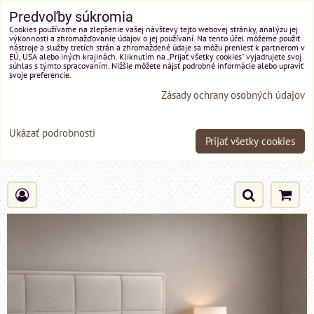
Predvoľby súkromia
Cookies používame na zlepšenie vašej návštevy tejto webovej stránky, analýzu jej
výkonnosti a zhromažďovanie údajov o jej používaní. Na tento účel môžeme použiť
nástroje a služby tretích strán a zhromaždené údaje sa môžu preniesť k partnerom v
EÚ, USA alebo iných krajinách. Kliknutím na „Prijať všetky cookies“ vyjadrujete svoj
súhlas s týmto spracovaním. Nižšie môžete nájsť podrobné informácie alebo upraviť
svoje preferencie.
Zásady ochrany osobných údajov
Ukázať podrobnosti
Prijať všetky cookies