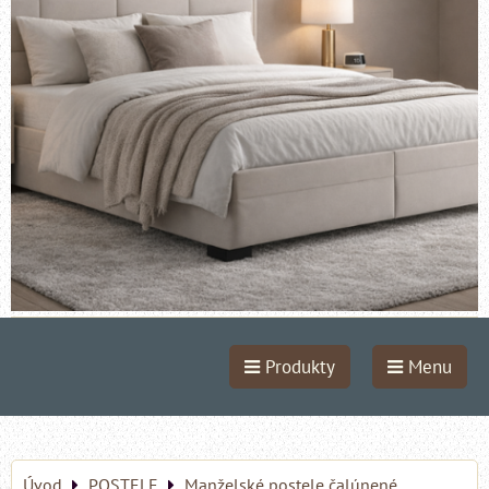
Produkty
Menu
Úvod
POSTELE
Manželské postele čalúnené