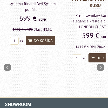
systému Rinaldi Bed System
KUSU
ponúka...
Pre milovníkov klas
699 €
s DPH
elegancie kreslo a p
LONDON CHESTE
1239 €
s DPH
Zľava 43.6%
599 €
s DP
DO KOŠÍKA
ks
1415 €
s DPH
Zľava 
DO KO
ks
SHOWROOM: