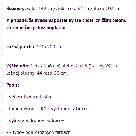
Rozmery:
šírka 149 cm/výška čela 91 cm/hĺbka 207 cm
V prípade, že uvedenú posteľ by ste chceli znižším čelom,
zníženie čiel je bez poplatku.
Ložná plocha:
140x200 cm
V
ýška nôh:
č. 0 až 2 (6 cm) alebo 3 až 6 (12 cm). Výška
ložnej plochy: 44 resp. 50 cm.
Popis:
- veľký úložný priestor
- lamelový rošt LR1 s výklopom z boku
- výbez z 3 druhov matracov
- 7 typov nôh v rôznych farbách