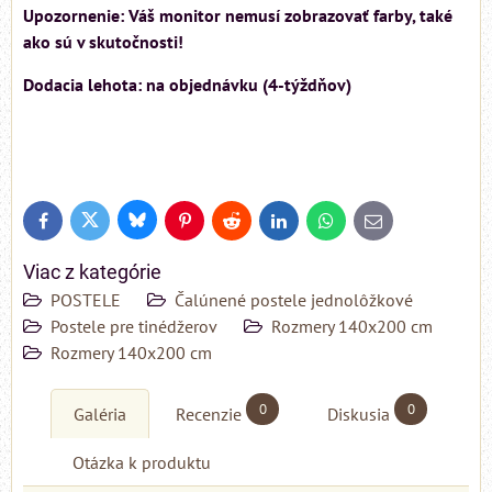
Upozornenie: Váš monitor nemusí zobrazovať farby, také
ako sú v skutočnosti!
Dodacia lehota: na objednávku (4-týždňov)
Bluesky
Twitter
Facebook
Pinterest
Reddit
LinkedIn
WhatsApp
E-
mail
Viac z kategórie
POSTELE
Čalúnené postele jednolôžkové
Postele pre tinédžerov
Rozmery 140x200 cm
Rozmery 140x200 cm
0
0
Galéria
Recenzie
Diskusia
Otázka k produktu