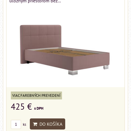
úložným priestorom bez...
VIAC FAREBNÝCH PREVEDENÍ
425 €
s DPH
DO KOŠÍKA
ks