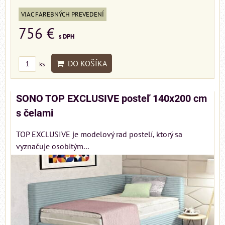
VIAC FAREBNÝCH PREVEDENÍ
756 €
s DPH
DO KOŠÍKA
ks
SONO TOP EXCLUSIVE posteľ 140x200 cm
s čelami
TOP EXCLUSIVE je modelový rad postelí, ktorý sa
vyznačuje osobitým...