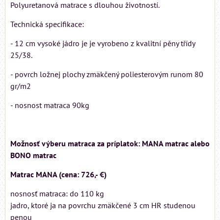
Polyuretanová matrace s dlouhou životností.
Technická specifikace:
- 12 cm vysoké jádro je je vyrobeno z kvalitní pěny třídy
25/38.
- povrch ložnej plochy zmäkčený poliesterovým runom 80
gr/m2
- nosnost matraca 90kg
Možnosť výberu matraca za príplatok: MANA matrac alebo
BONO matrac
Matrac MANA (cena: 726,- €)
nosnosť matraca: do 110 kg
jadro, ktoré ja na povrchu zmäkčené 3 cm HR studenou
penou