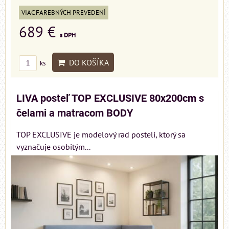
VIAC FAREBNÝCH PREVEDENÍ
689 €
s DPH
DO KOŠÍKA
ks
LIVA posteľ TOP EXCLUSIVE 80x200cm s
čelami a matracom BODY
TOP EXCLUSIVE je modelový rad postelí, ktorý sa
vyznačuje osobitým...