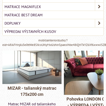
MATRACE MAGNIFLEX
MATRACE BEST DREAM
DOPLNKY
VÝPREDAJ VÝSTAVNÝCH KUSOV
mobiliainteriorstudio/?
eid=ARAFHnj6s3e0ttWe8SXcoUNyMx6Jshin5paeoIhbe48iQHTkYZ6Xf6xwwJSZ
MIZAR - talianský matrac
175x200 cm
Pohovka LONDON C
Matrac MIZAR od talianskeho
- VÝPREDAJ VÝST