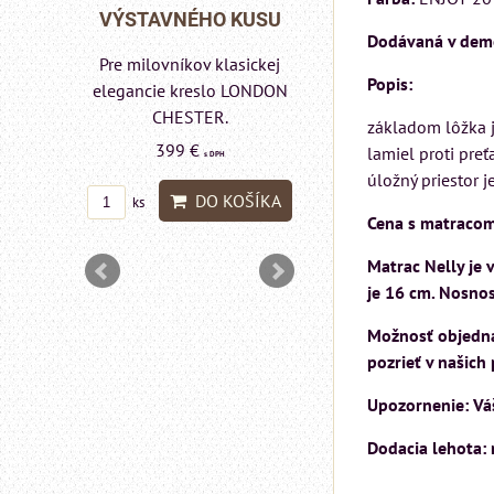
Rinaldi Bed System
 KUSU
VÝSTAVNÉHO KUSU
Dodávaná v dem
ponúka...
asickej
Pre milovníkov klasickej
699 €
Popis:
s DPH
lo a
elegancie kreslo LONDON
DON
CHESTER.
základom lôžka j
DO KOŠÍ
ks
399 €
lamiel proti pre
s DPH
úložný priestor 
DO KOŠÍKA
ks
Cena s matracom
OŠÍKA
Matrac Nelly je
je 16 cm. Nosnos
Možnosť objednan
pozrieť v našich
Upozornenie: Váš
Dodacia lehota: