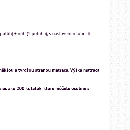
Rinaldi Bed System
ponúka...
699 €
s DPH
polôh) + nôh (1 poloha), s nastavením tuhosti
DO KOŠÍKA
ks
 mäkšou a tvrdšou stranou matraca. Výška matraca
viac ako 200 ks látok, ktoré môžete osobne si