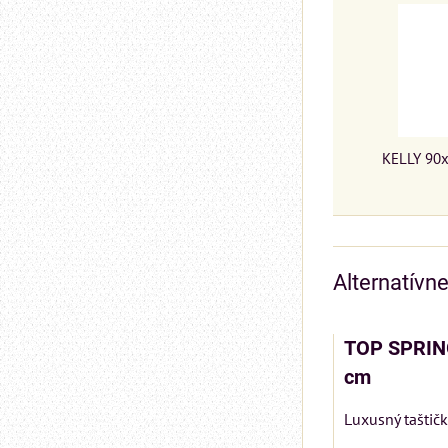
KELLY 90x
Alternatívn
TOP SPRIN
cm
Luxusný taštič