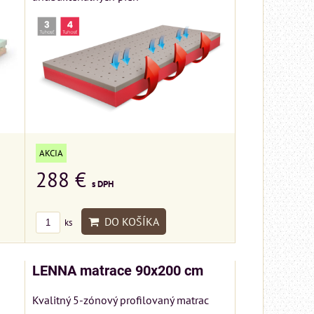
AKCIA
288 €
s DPH
DO KOŠÍKA
ks
LENNA matrace 90x200 cm
Kvalitný 5-zónový profilovaný matrac