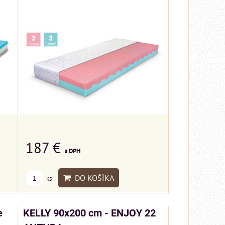
187 €
s DPH
DO KOŠÍKA
ks
e
KELLY 90x200 cm - ENJOY 22