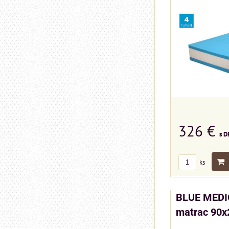
326 €
s D
ks
BLUE MEDIC
matrac 90x