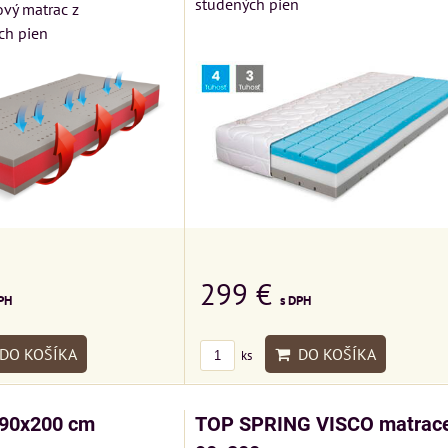
studených pien
vý matrac z
ch pien
299 €
s DPH
PH
DO KOŠÍKA
DO KOŠÍKA
ks
90x200 cm
TOP SPRING VISCO matrac