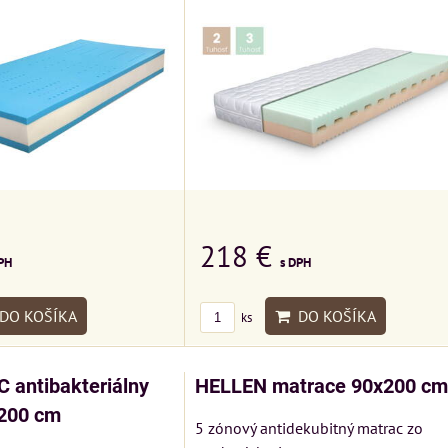
218 €
PH
s DPH
DO KOŠÍKA
DO KOŠÍKA
ks
 antibakteriálny
HELLEN matrace 90x200 cm
200 cm
5 zónový antidekubitný matrac zo