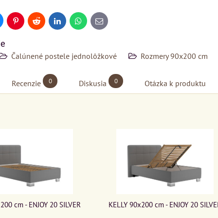
uesky
Pinterest
Reddit
LinkedIn
WhatsApp
E-
mail
ie
Čalúnené postele jednolôžkové
Rozmery 90x200 cm
0
0
Recenzie
Diskusia
Otázka k produktu
200 cm - ENJOY 20 SILVER
KELLY 90x200 cm - ENJOY 20 SILVE