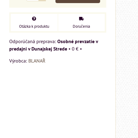
Otázka k produktu
Doručenia
Osobné prevzatie v
predajni v Dunajskej Strede
•
0 €
•
Výrobca:
BLANAŘ
MIZAR - talianský
matrac 175x200 cm
Matrac MIZAR od
talianskeho systému