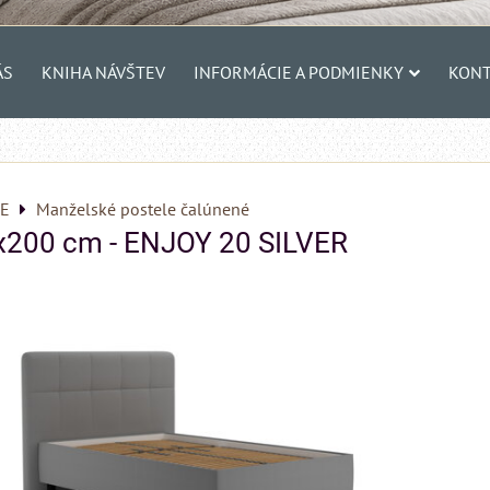
ÁS
KNIHA NÁVŠTEV
INFORMÁCIE A PODMIENKY
KONT
E
Manželské postele čalúnené
x200 cm - ENJOY 20 SILVER