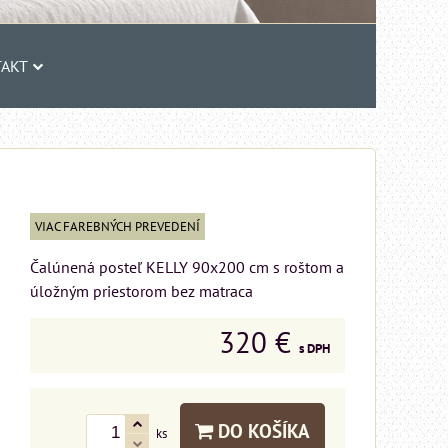
AKT
VIAC FAREBNÝCH PREVEDENÍ
Čalúnená posteľ KELLY 90x200 cm s roštom a
úložným priestorom bez matraca
320 €
s DPH
DO KOŠÍKA
ks