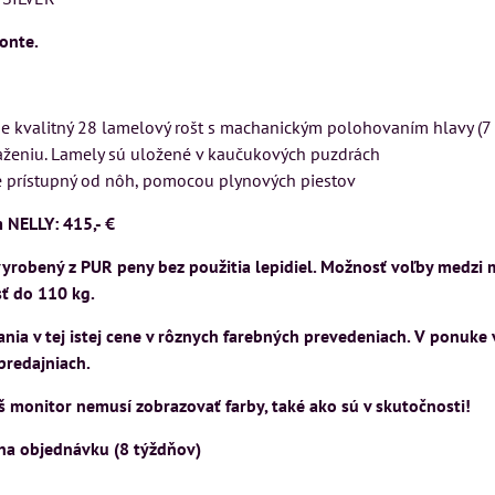
VÝSTAVNÉHO KUSU
VÝSTAVNÉHO KUSU
onte.
Pre milovníkov klasickej
Pre milovníkov klasickej
elegancie kreslo a
elegancie kreslo LONDON
pohovka LONDON
CHESTER.
e kvalitný 28 lamelový rošt s machanickým polohovaním hlavy (7 
KA
CHESTER.
399 €
ťaženiu. Lamely sú uložené v kaučukových puzdrách
s DPH
599 €
je prístupný od nôh, pomocou plynových piestov
s DPH
DO KOŠÍKA
ks
 NELLY: 415,- €
DO KOŠÍKA
ks
 vyrobený z PUR peny bez použitia lepidiel. Možnosť voľby medzi
ť do 110 kg.
ia v tej istej cene v rôznych farebných prevedeniach. V ponuke 
 predajniach.
 monitor nemusí zobrazovať farby, také ako sú v skutočnosti!
 na objednávku (8 týždňov)