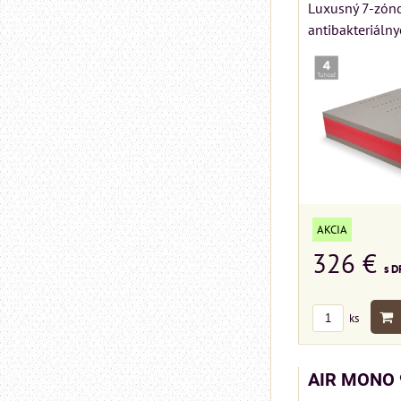
Luxusný 7-zóno
antibakteriálny
AKCIA
326 €
s D
ks
AIR MONO 