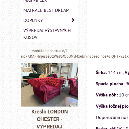
MAGNIFLEX
MATRACE BEST DREAM
DOPLNKY
VÝPREDAJ VÝSTAVNÝCH
KUSOV
mobiliainteriorstudio/?
eid=ARAFHnj6s3e0ttWe8SXcoUNyMx6Jshin5paeoIhbe48iQHTkYZ6
Šírka:
114 cm,
Vý
Spacia plocha:
9
Výška nôh:
10 c
MIZAR - taliansk
Výška ložnej pl
matrac 175x200 
NDON
Kreslo LONDON
Odporúčaná nosn
-
CHESTER -
Matrac MIZAR od
J
VÝPREDAJ
talianskeho systém
Farba:
ENJOY 20