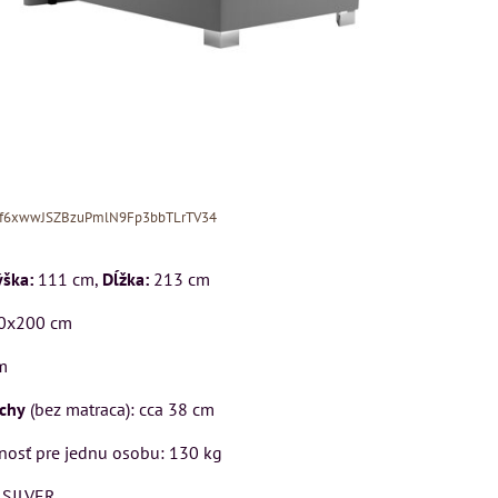
Xf6xwwJSZBzuPmlN9Fp3bbTLrTV34
ška:
111 cm,
Dĺžka:
213 cm
0x200 cm
m
ý
ochy
(bez matraca): cca 38 cm
cm
Pohovka LONDON
Kreslo LONDON
osť pre jednu osobu: 130 kg
CHESTER -
CHESTER -
VÝPREDAJ
VÝPREDAJ
u
 SILVER