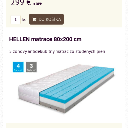
299 €
s DPH
DO KOŠÍKA
ks
HELLEN matrace 80x200 cm
5 zónový antidekubitný matrac zo studených pien