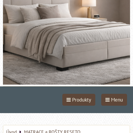
Produkty
Menu
Úvod
MATRACE a ROŠTY RESETO