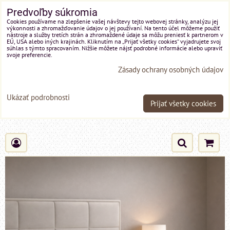
Predvoľby súkromia
Cookies používame na zlepšenie vašej návštevy tejto webovej stránky, analýzu jej
výkonnosti a zhromažďovanie údajov o jej používaní. Na tento účel môžeme použiť
nástroje a služby tretích strán a zhromaždené údaje sa môžu preniesť k partnerom v
EÚ, USA alebo iných krajinách. Kliknutím na „Prijať všetky cookies“ vyjadrujete svoj
súhlas s týmto spracovaním. Nižšie môžete nájsť podrobné informácie alebo upraviť
svoje preferencie.
Zásady ochrany osobných údajov
Ukázať podrobnosti
Prijať všetky cookies