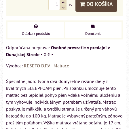
DO KOŠÍKA
ks
Otázka k produktu
Doručenia
Osobné prevzatie v predajni v
Dunajskej Strede
•
0 €
•
Výrobca:
RESETO D.P.V. - Matrace
Špeciálne jadro tvoria dva dômyselne rezané diely z
kvalitných SLEEPFOAM pien. Pri spánku umožňuje tento
matrac bez lepidiel pohyb pien vďaka voľnému uloženiu a
tým vyhovuje individuálnym potrebám užívateľa. Matrac
poskytuje mäkkšiu a tvrdšiu stranu. Je určený pre váhovú
kategóriu do 100 kg. Matrac je vybavený prateľným, zónovo
prešitým poťahom. Výška matraca vrátane poťahu je 17 cm.