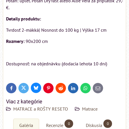
Poťah: úplet. Poťah Dry fast alebo Aloe vera za príplatok 29,-
€.
Detaily produktu:
Tvrdosť 2-mäkká| Nosnost do 100 kg | Výška 17 cm
Rozmery:
90x200 cm
Dostupnosť: na objednávku (dodacia lehota 10 dní)
Bluesky
Twitter
Facebook
Pinterest
Reddit
LinkedIn
WhatsApp
E-
mail
Viac z kategórie
MATRACE a ROŠTY RESETO
Matrace
0
0
Galéria
Recenzie
Diskusia