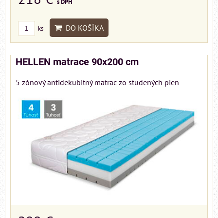
s DPH
DO KOŠÍKA
ks
HELLEN matrace 90x200 cm
5 zónový antidekubitný matrac zo studených pien