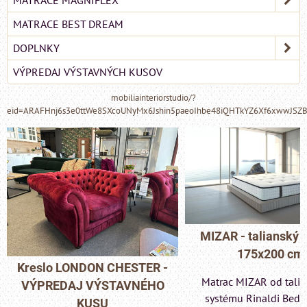
MATRACE BEST DREAM
DOPLNKY
VÝPREDAJ VÝSTAVNÝCH KUSOV
mobiliainteriorstudio/?
eid=ARAFHnj6s3e0ttWe8SXcoUNyMx6Jshin5paeoIhbe48iQHTkYZ6Xf6xwwJSZ
MIZAR - talianský matrac
175x200 cm
Pohovka LONDON C
Matrac MIZAR od talianskeho
- VÝPREDAJ VÝST
systému Rinaldi Bed System
KUSU